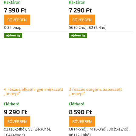
Raktáron
Raktáron
7 390 Ft
7 290 Ft
BŐVEBBEN
BŐVEBBEN
0-3 hónap
56 (0-2hó)
62 (2-4hó)
Újdonság
Újdonság
4 részes alkalmi gyermekszett
3 részes elegáns babaszett
„ünnepi“
„ünnepi”
Elérhető
Elérhető
9 290 Ft
8 590 Ft
BŐVEBBEN
BŐVEBBEN
92 (18-24hó)
98 (24-36hó)
68 (4-6hó)
74 (6-9hó)
80 (9-12hó)
104 (4éves)
86 (12-18hó)