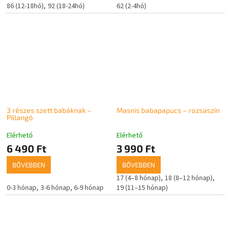
86 (12-18hó)
92 (18-24hó)
62 (2-4hó)
3 részes szett babáknak –
Masnis babapapucs – rozsaszín
Pillangó
Elérhető
Elérhető
6 490 Ft
3 990 Ft
BŐVEBBEN
BŐVEBBEN
17 (4–8 hónap)
18 (8–12 hónap)
0-3 hónap
3-6 hónap
6-9 hónap
19 (11–15 hónap)