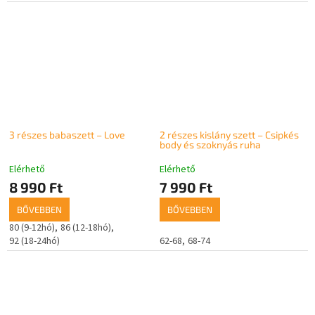
3 részes babaszett – Love
2 részes kislány szett – Csipkés
body és szoknyás ruha
Elérhető
Elérhető
8 990 Ft
7 990 Ft
BŐVEBBEN
BŐVEBBEN
80 (9-12hó)
86 (12-18hó)
92 (18-24hó)
62-68
68-74