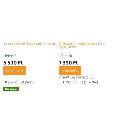
2 részes nyári babaszett – Love
2 részes ünnepi babaszett –
Kyra, bézs
Elérhető
Elérhető
6 590 Ft
7 390 Ft
BŐVEBBEN
BŐVEBBEN
74 (6-9hó)
80 (9-12hó)
68 (4-6hó)
74 (6-9hó)
86 (12-18hó)
92 (18-24hó)
Újdonság