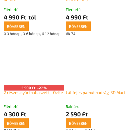
Elérhető
Elérhető
4 990 Ft-tól
4 990 Ft
BŐVEBBEN
BŐVEBBEN
0-3 hónap
3-6 hónap
6-12 hónap
68-74
5 900 Ft
–27 %
2 részes nyári babaszett – Őzike
Lábfejes pamut nadrág-3D Maci
Elérhető
Raktáron
4 300 Ft
2 590 Ft
BŐVEBBEN
BŐVEBBEN