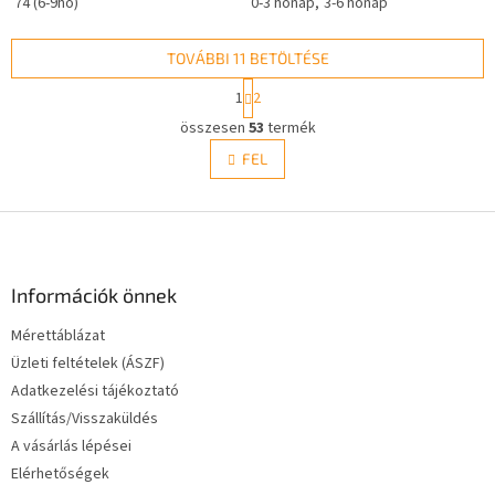
74 (6-9hó)
0-3 hónap
3-6 hónap
TOVÁBBI 11 BETÖLTÉSE
L
1
2
a
L
p
összesen
53
termék
i
o
s
FEL
z
t
á
a
s
L
i
r
á
á
b
n
l
Információk önnek
y
é
í
Mérettáblázat
c
t
Üzleti feltételek (ÁSZF)
á
s
Adatkezelési tájékoztató
e
Szállítás/Visszaküldés
l
A vásárlás lépései
e
m
Elérhetőségek