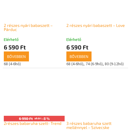
2 részes nyári babaszett –
2 részes nyári babaszett – Love
Párduc
Elérhető
Elérhető
6 590 Ft
6 590 Ft
BŐVEBBEN
BŐVEBBEN
68 (4-6hó)
68 (4-6hó)
74 (6-9hó)
80 (9-12hó)
6 990 Ft
akár:
–8 %
2részes babaruha szett- Trend
3 részes babaruha szett
mellénnyel – Szivecske