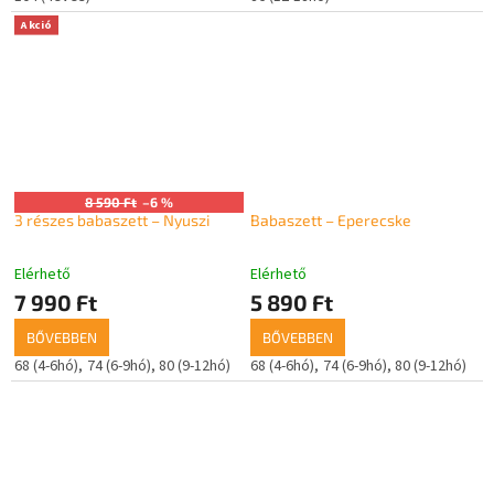
Akció
8 590 Ft
–6 %
3 részes babaszett – Nyuszi
Babaszett – Eperecske
Elérhető
Elérhető
7 990 Ft
5 890 Ft
BŐVEBBEN
BŐVEBBEN
68 (4-6hó)
74 (6-9hó)
80 (9-12hó)
68 (4-6hó)
74 (6-9hó)
80 (9-12hó)