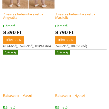
2 részes babaruha szett –
3 részes babaruha szett –
Angyalka
Macikák
Elérhető
Elérhető
8 390 Ft
8 790 Ft
BŐVEBBEN
BŐVEBBEN
68 (4-6hó)
74 (6-9hó)
80 (9-12hó)
74 (6-9hó)
80 (9-12hó)
Újdonság
Újdonság
Babaszett – Masni
Babaszett – Nyuszi
Elérhető
Elérhető