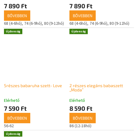
7 890 Ft
7 890 Ft
BŐVEBBEN
BŐVEBBEN
68 (4-6hó)
74 (6-9hó)
80 (9-12hó)
68 (4-6hó)
74 (6-9hó)
80 (9-12hó)
Újdonság
Újdonság
5részes babaruha szett- Love
2 részes elegáns babaszett
„Moda”
Elérhető
Elérhető
7 590 Ft
8 590 Ft
BŐVEBBEN
BŐVEBBEN
56-62
86 (12-18hó)
Újdonság