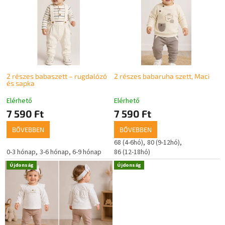
k
r
r
m
e
é
n
k
d
e
e
k
z
l
é
2 részes babaszett – rugdalózó
2 részes babaruha szett, Maci
és sapka
i
s
s
e
Elérhető
Elérhető
t
7 590 Ft
7 590 Ft
á
j
BŐVEBBEN
BŐVEBBEN
a
68 (4-6hó)
80 (9-12hó)
0-3 hónap
3-6 hónap
6-9 hónap
86 (12-18hó)
Újdonság
Újdonság