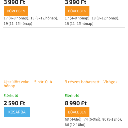
3 990 Ft
3 990 Ft
BŐVEBBEN
BŐVEBBEN
17 (4–8 hónap)
18 (8–12 hónap)
17 (4–8 hónap)
18 (8–12 hónap)
19 (11–15 hónap)
19 (11–15 hónap)
Újszülött zokni – 5 pár, 0–4
3 részes babaszett – Virágok
hónap
Elérhető
Elérhető
2 590 Ft
8 990 Ft
KOSÁRBA
BŐVEBBEN
68 (4-6hó)
74 (6-9hó)
80 (9-12hó)
86 (12-18hó)