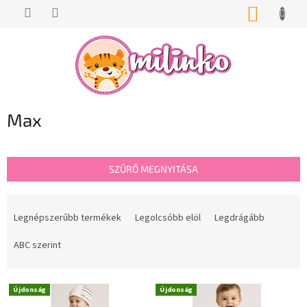
Ugrás
KOSÁR
a
fő
tartalomhoz
Max
SZŰRŐ MEGNYITÁSA
T
e
Legnépszerűbb termékek
Legolcsóbb elöl
Legdrágább
r
m
ABC szerint
é
k
T
e
Újdonság
Újdonság
e