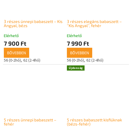
3 részes ünnepi babaszett – Kis
3 részes elegáns babaszett –
Angyal, bézs
''Kis Angyal'', fehér
Elérhető
Elérhető
7 900 Ft
7 990 Ft
BŐVEBBEN
BŐVEBBEN
56 (0-2hó)
62 (2-4hó)
56 (0-2hó)
62 (2-4hó)
Újdonság
5 részes ünnepi babaszett –
5 részes babaszett kisfiúknak
fehér
(bézs-fehér)