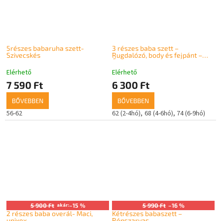
5részes babaruha szett-
3 részes baba szett –
Szivecskés
Rugdalózó, body és fejpánt –
Őzike
Elérhető
Elérhető
7 590 Ft
6 300 Ft
BŐVEBBEN
BŐVEBBEN
56-62
62 (2-4hó)
68 (4-6hó)
74 (6-9hó)
5 900 Ft
akár:
–15 %
5 990 Ft
–16 %
2 részes baba overál- Maci,
Kétrészes babaszett –
unixex
Rénszarvas