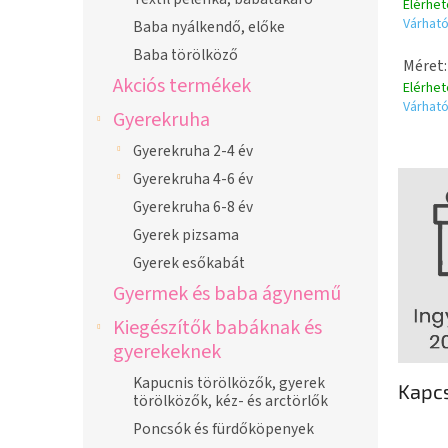
Elérhe
Várható
Baba nyálkendő, előke
Baba törölköző
Méret:
Akciós termékek
Elérhe
Várható
Gyerekruha
Gyerekruha 2-4 év
Gyerekruha 4-6 év
Gyerekruha 6-8 év
Gyerek pizsama
Gyerek esőkabát
Gyermek és baba ágynemű
Kiegészítők babáknak és
gyerekeknek
Kapucnis törölközők, gyerek
Kapc
törölközők, kéz- és arctörlők
Poncsók és fürdőköpenyek