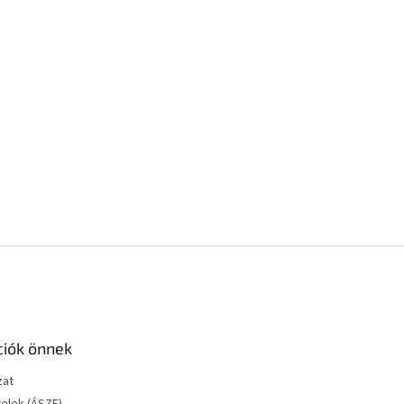
ciók önnek
zat
telek (ÁSZF)