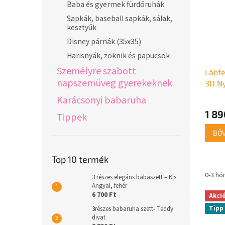
Baba és gyermek fürdőruhák
Sapkák, baseball sapkák, sálak,
kesztyűk
Disney párnák (35x35)
Harisnyák, zoknik és papucsok
Személyre szabott
Lábfe
napszemüveg gyerekeknek
3D Ny
Karácsonyi babaruha
1 89
Tippek
BŐ
Top 10 termék
0-3 hó
3 részes elegáns babaszett – Kis
Angyal, fehér
6 700 Ft
Akci
Tipp
3részes babaruha szett- Teddy
divat