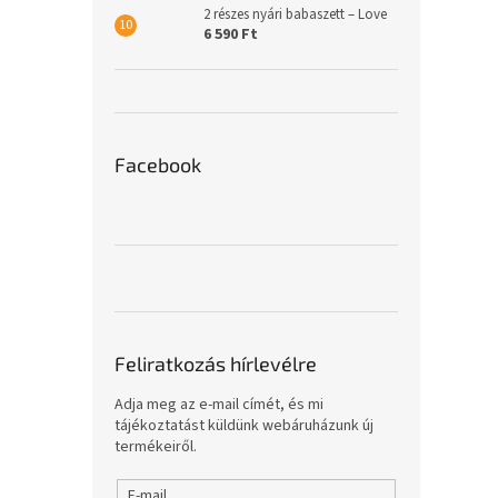
2 részes nyári babaszett – Love
6 590 Ft
Facebook
Feliratkozás hírlevélre
Adja meg az e-mail címét, és mi
tájékoztatást küldünk webáruházunk új
termékeiről.
E-mail