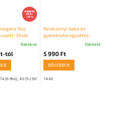
9 590 Ft
akár:
–10 %
elegáns fiús
Karácsonyi baba és
 szett- Divat
gyerekruha együttes-
Mézeskalács
Raktáron
Elérhető
t-tól
5 990 Ft
BEN
BŐVEBBEN
hó)
74 (6-9hó)
80 (9-12hó)
86 (12-18hó)
74-80