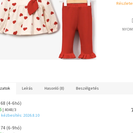
csillag.
Részlete
NYOM
ozatok
Leírás
Hasonló (8)
Beszélgetés
 68 (4-6hó)
tő
| 4048/3
 kézbesítés:
2026.8.10
 74 (6-9hó)