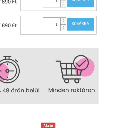
7 890 Ft
KOSÁRBA
7 890 Ft
Akció