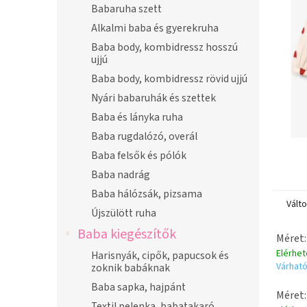
n
Babaruha szett
e
Alkalmi baba és gyerekruha
l
Baba body, kombidressz hosszú
ujjú
Baba body, kombidressz rövid ujjú
Nyári babaruhák és szettek
Baba és lányka ruha
Baba rugdalózó, overál
Baba felsők és pólók
Baba nadrág
Baba hálózsák, pizsama
Vált
Újszülött ruha
Baba kiegészítők
Méret:
Elérhe
Harisnyák, cipők, papucsok és
Várható
zoknik babáknak
Baba sapka, hajpánt
Méret:
Textil pelenka, babatakaró