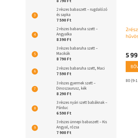
8 790 Ft
2 részes babaszett – rugdalózó
és sapka
7 590 Ft
2rész
2 részes babaruha szett –
Angyalka
hűvö
8 390 Ft
Katar
A
3 részes babaruha szett –
termé
Macikák
5 99
átlago
8 790 Ft
értéke
BŐ
2 részes babaruha szett, Maci
5-
7 590 Ft
ből
80 (9-
5,0
3 részes gyermek szett –
csillag.
Dinoszaurusz, kék
8 290 Ft
3 részes nyári szett babáknak –
Párduc
6 590 Ft
3 részes ünnepi babaszett – Kis
Angyal, rózsa
7 900 Ft