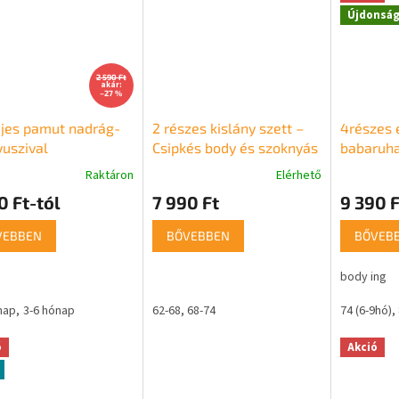
Újdonsá
2 590 Ft
akár:
–27 %
jes pamut nadrág-
2 részes kislány szett –
4részes 
uszival
Csipkés body és szoknyás
babaruha
ruha
klasszik
Raktáron
Elérhető
0 Ft-tól
7 990 Ft
9 390 F
VEBBEN
BŐVEBBEN
BŐVEB
body ing
nap
3-6 hónap
62-68
68-74
74 (6-9hó)
ó
Akció