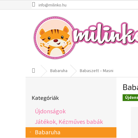
Ugrás
info@milinko.hu
a
fő
tartalomhoz
Kezdőlap
Babaruha
Babaszett – Masni
O
Bab
l
Kategóriák
d
Kategóriák
Újdon
átugrása
a
l
Újdonságok
s
ó
Játékok, Kézműves babák
p
Babaruha
a