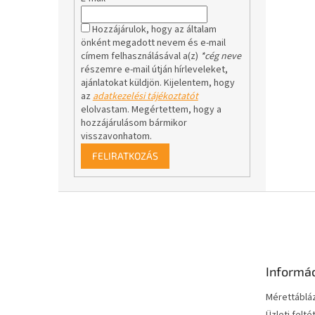
Hozzájárulok, hogy az általam
önként megadott nevem és e-mail
címem felhasználásával a(z)
*cég neve
részemre e-mail útján hírleveleket,
ajánlatokat küldjön. Kijelentem, hogy
az
adatkezelési tájékoztatót
elolvastam. Megértettem, hogy a
hozzájárulásom bármikor
visszavonhatom.
FELIRATKOZÁS
L
á
b
l
é
Informá
c
Mérettáblá
Üzleti felté