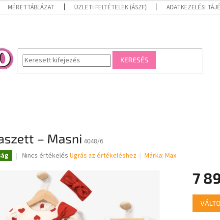
MÉRETTÁBLÁZAT
ÜZLETI FELTÉTELEK (ÁSZF)
ADATKEZELÉSI TÁ
KERESÉS
aszett – Masni
4048/6
A
Nincs értékelés
Ugrás az értékeléshez
Márka:
Max
ság
termék
átlagos
7 89
értékelése
5-
Egységár
ből
VÁLTO
0,0