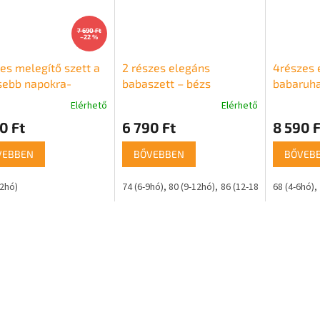
7 690 Ft
–22 %
es melegítő szett a
2 részes elegáns
4részes 
sebb napokra-
babaszett – bézs
babaruha
ína, bordó
Elérhető
Elérhető
k
0 Ft
6 790 Ft
8 590 F
s
lése
VEBBEN
BŐVEBBEN
BŐVEB
12hó)
74 (6-9hó)
80 (9-12hó)
86 (12-18hó)
68 (4-6hó)
92 (18-24