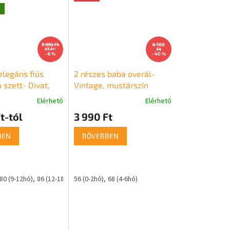
g
9 990 Ft
6 700
akár:
Ft
–6 %
–40 %
elegáns fiús
2 részes baba overál-
 szett- Divat,
Vintage, mustárszín
us sötétkék
Elérhető
Elérhető
t-tól
3 990 Ft
BEN
BŐVEBBEN
80 (9-12hó)
86 (12-18hó)
56 (0-2hó)
68 (4-6hó)