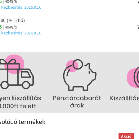
tő
| 4048/6
 kézbesítés:
2026.8.10
 80 (9-12hó)
tő
| 4048/9
 kézbesítés:
2026.8.10
solódó termékek
Akció