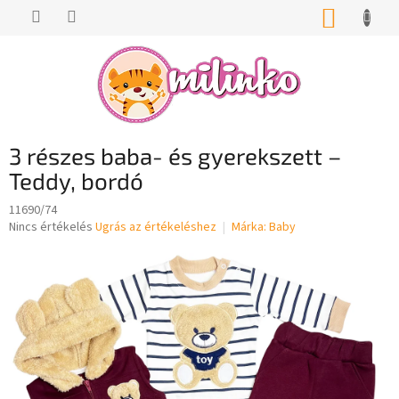
Ugrás
KOSÁR
a
fő
tartalomhoz
3 részes baba- és gyerekszett –
Teddy, bordó
11690/74
A
Nincs értékelés
Ugrás az értékeléshez
Márka:
Baby
termék
átlagos
értékelése
5-
ből
0,0
csillag.