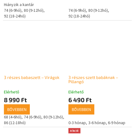
Hiányzik a kantár
74 (6-9hó)
80 (9-12hó)
74 (6-9hó)
80 (9-12hó)
92 (18-24hó)
92 (18-24hó)
3 részes babaszett – Virágok
3 részes szett babáknak –
Pillangó
Elérhető
Elérhető
8 990 Ft
6 490 Ft
BŐVEBBEN
BŐVEBBEN
68 (4-6hó)
74 (6-9hó)
80 (9-12hó)
86 (12-18hó)
0-3 hónap
3-6 hónap
6-9 hónap
Akció