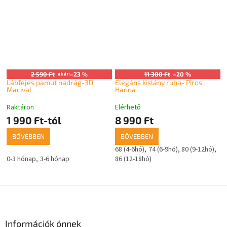
2 590 Ft
akár:
–23 %
11 300 Ft
–20 %
Lábfejes pamut nadrág-3D
Elegáns kislány ruha- Piros,
Macival
Hanna
Raktáron
Elérhető
1 990 Ft-tól
8 990 Ft
BŐVEBBEN
BŐVEBBEN
68 (4-6hó)
74 (6-9hó)
80 (9-12hó)
0-3 hónap
3-6 hónap
86 (12-18hó)
L
á
b
l
Információk önnek