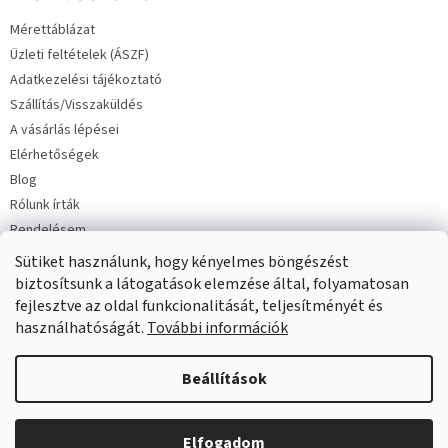
é
Mérettáblázat
c
Üzleti feltételek (ÁSZF)
Adatkezelési tájékoztató
Szállítás/Visszaküldés
A vásárlás lépései
Elérhetőségek
Blog
Rólunk írták
Rendelésem
Sütiket használunk, hogy kényelmes böngészést
biztosítsunk a látogatások elemzése által, folyamatosan
fejlesztve az oldal funkcionalitását, teljesítményét és
használhatóságát.
További információk
Copyright 2026
Milinko baba és gyermekruha
. Minden jog
Beállítások
fenntartva.
Elfogadom