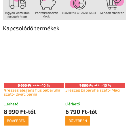
Kapcsolódó termékek
9 990 Ft
akár:
–10 %
7 590 Ft
akár:
–10 %
4részes elegáns fiús babaruha
3részes babaruha szett- Maci
szett- Divat, barna
Elérhető
Elérhető
8 990 Ft-tól
6 790 Ft-tól
BŐVEBBEN
BŐVEBBEN