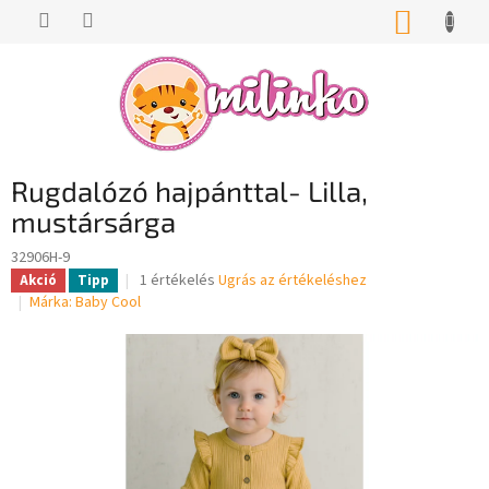
Ugrás
KOSÁR
a
fő
tartalomhoz
Rugdalózó hajpánttal- Lilla,
mustársárga
32906H-9
A
1 értékelés
Ugrás az értékeléshez
Akció
Tipp
termék
Márka:
Baby Cool
átlagos
értékelése
5-
ből
5,0
csillag.