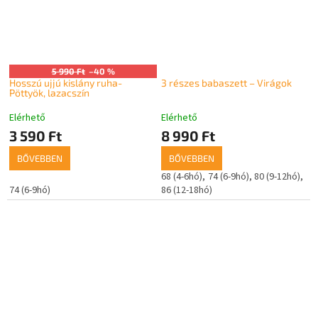
5 990 Ft
–40 %
Hosszú ujjú kislány ruha-
3 részes babaszett – Virágok
Pöttyök, lazacszín
Elérhető
Elérhető
3 590 Ft
8 990 Ft
BŐVEBBEN
BŐVEBBEN
68 (4-6hó)
74 (6-9hó)
80 (9-12hó)
74 (6-9hó)
86 (12-18hó)