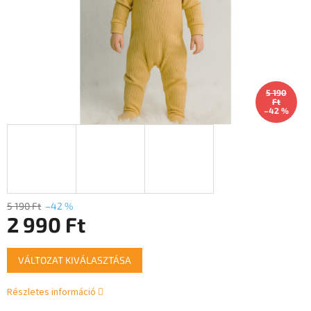
5 190
Ft
–42 %
5 190 Ft
–42 %
2 990 Ft
Egységár:
VÁLTOZAT KIVÁLASZTÁSA
Részletes információ