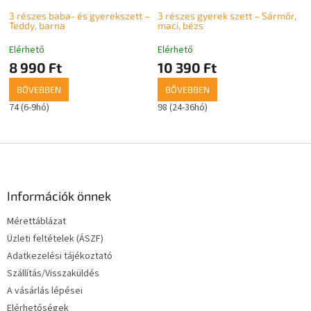
3 részes baba- és gyerekszett –
3 részes gyerek szett – Sármőr,
Teddy, barna
maci, bézs
Elérhető
Elérhető
8 990 Ft
10 390 Ft
BŐVEBBEN
BŐVEBBEN
74 (6-9hó)
98 (24-36hó)
L
á
b
l
Információk önnek
é
Mérettáblázat
c
Üzleti feltételek (ÁSZF)
Adatkezelési tájékoztató
Szállítás/Visszaküldés
A vásárlás lépései
Elérhetőségek