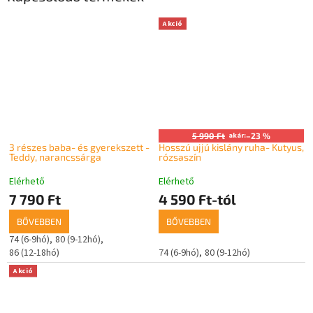
Akció
5 990 Ft
akár:
–23 %
3 részes baba- és gyerekszett -
Hosszú ujjú kislány ruha- Kutyus,
Teddy, narancssárga
rózsaszín
Elérhető
Elérhető
7 790 Ft
4 590 Ft-tól
BŐVEBBEN
BŐVEBBEN
74 (6-9hó)
80 (9-12hó)
86 (12-18hó)
74 (6-9hó)
80 (9-12hó)
Akció