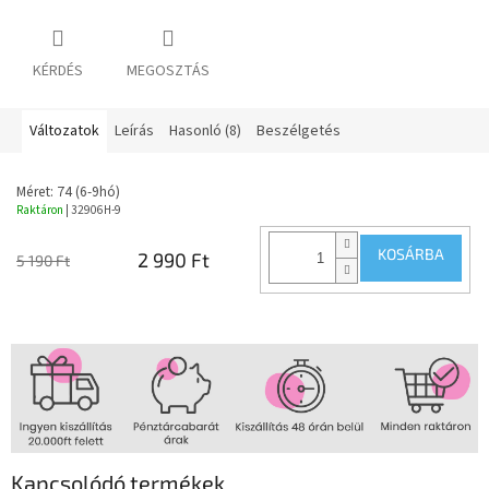
KÉRDÉS
MEGOSZTÁS
Változatok
Leírás
Hasonló (8)
Beszélgetés
Méret: 74 (6-9hó)
Raktáron
| 32906H-9
KOSÁRBA
2 990 Ft
5 190 Ft
Kapcsolódó termékek