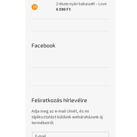
2 részes nyári babaszett – Love
6 590 Ft
Facebook
Feliratkozás hírlevélre
Adja meg az e-mail címét, és mi
tájékoztatást küldünk webáruházunk új
termékeiről.
E-mail