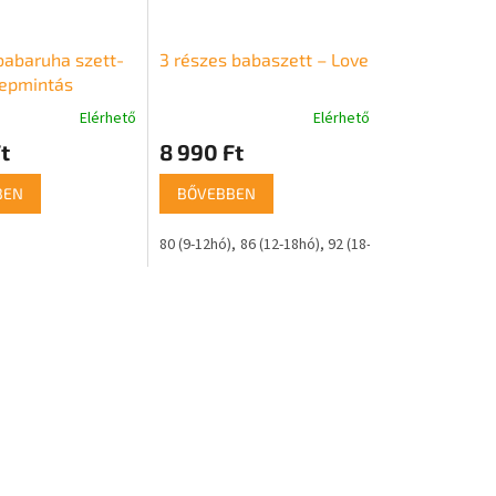
babaruha szett-
3 részes babaszett – Love
repmintás
Elérhető
Elérhető
t
8 990 Ft
BEN
BŐVEBBEN
80 (9-12hó)
86 (12-18hó)
92 (18-24hó)