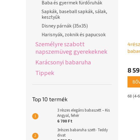
Baba és gyermek fürdőruhák
Sapkák, baseball sapkák, sálak,
kesztyűk
Disney párnák (35x35)
Harisnyák, zoknik és papucsok
Személyre szabott
4rész
napszemüveg gyerekeknek
babar
Karácsonyi babaruha
8 59
Tippek
BŐ
68 (4-
Top 10 termék
3 részes elegáns babaszett – Kis
Angyal, fehér
6 700 Ft
3részes babaruha szett- Teddy
divat