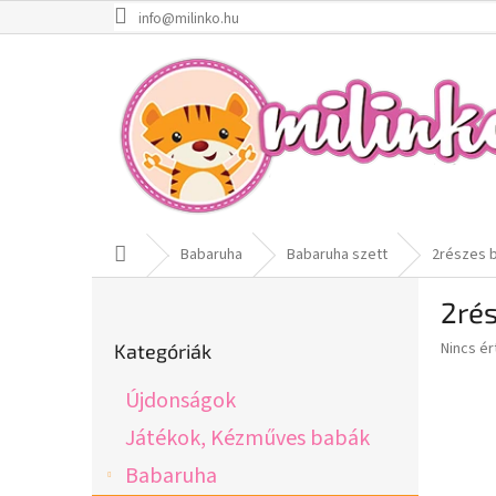
Ugrás
info@milinko.hu
a
fő
tartalomhoz
Kezdőlap
Babaruha
Babaruha szett
2részes b
O
2rés
l
Kategóriák
d
A
Nincs é
Kategóriák
átugrása
a
termék
l
átlagos
Újdonságok
s
értékel
5-
ó
Játékok, Kézműves babák
ből
p
Babaruha
0,0
a
csillag.