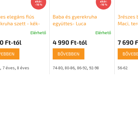
akár:
akár:
–16 %
–16 %
es elegáns fiús
Baba és gyerekruha
3részes 
kruha szett - kék-
együttes- Luca
Maci, te
Elérhető
Elérhető
0 Ft-tól
4 990 Ft-tól
7 690 F
VEBBEN
BŐVEBBEN
BŐVEB
7 éves
8 éves
74-80
80-86
86-92
92-98
56-62