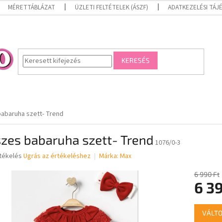
MÉRETTÁBLÁZAT
ÜZLETI FELTÉTELEK (ÁSZF)
ADATKEZELÉSI TÁ
KERESÉS
abaruha szett- Trend
zes babaruha szett- Trend
1076/0-3
rtékelés
Ugrás az értékeléshez
Márka:
Max
6 990 Ft
6 39
ése
Egységár
VÁLTO