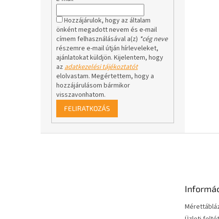
Hozzájárulok, hogy az általam
önként megadott nevem és e-mail
címem felhasználásával a(z)
*cég neve
részemre e-mail útján hírleveleket,
ajánlatokat küldjön. Kijelentem, hogy
az
adatkezelési tájékoztatót
elolvastam. Megértettem, hogy a
hozzájárulásom bármikor
visszavonhatom.
FELIRATKOZÁS
L
á
b
l
é
Informá
c
Mérettáblá
Üzleti felté