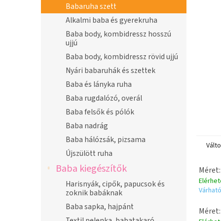
n
Babaruha szett
e
Alkalmi baba és gyerekruha
l
Baba body, kombidressz hosszú
ujjú
Baba body, kombidressz rövid ujjú
Nyári babaruhák és szettek
Baba és lányka ruha
Baba rugdalózó, overál
Baba felsők és pólók
Baba nadrág
Baba hálózsák, pizsama
Vált
Újszülött ruha
Baba kiegészítők
Méret:
Elérhe
Harisnyák, cipők, papucsok és
Várható
zoknik babáknak
Baba sapka, hajpánt
Méret:
Textil pelenka, babatakaró