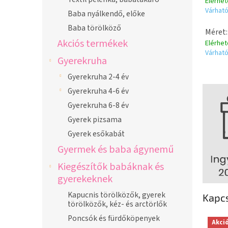
Elérhe
Várható
Baba nyálkendő, előke
Baba törölköző
Méret:
Akciós termékek
Elérhe
Várható
Gyerekruha
Gyerekruha 2-4 év
Gyerekruha 4-6 év
Gyerekruha 6-8 év
Gyerek pizsama
Gyerek esőkabát
Gyermek és baba ágynemű
Kiegészítők babáknak és
gyerekeknek
Kapucnis törölközők, gyerek
Kapc
törölközők, kéz- és arctörlők
Poncsók és fürdőköpenyek
Akci