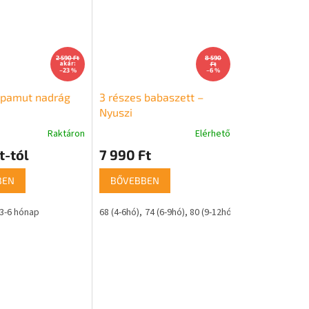
2 590 Ft
8 590
akár:
Ft
–23 %
–6 %
 pamut nadrág
3 részes babaszett –
Nyuszi
Raktáron
Elérhető
t-tól
7 990 Ft
BEN
BŐVEBBEN
3-6 hónap
68 (4-6hó)
74 (6-9hó)
80 (9-12hó)