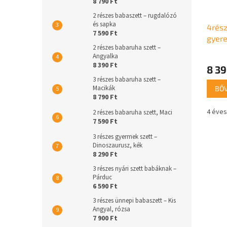
8 790 Ft
2 részes babaszett – rugdalózó
és sapka
4rész
7 590 Ft
gyere
2 részes babaruha szett –
bézs
Angyalka
8 390 Ft
8 39
3 részes babaruha szett –
Macikák
BŐ
8 790 Ft
4 éves
2 részes babaruha szett, Maci
7 590 Ft
3 részes gyermek szett –
Dinoszaurusz, kék
8 290 Ft
3 részes nyári szett babáknak –
Párduc
6 590 Ft
3 részes ünnepi babaszett – Kis
Angyal, rózsa
7 900 Ft