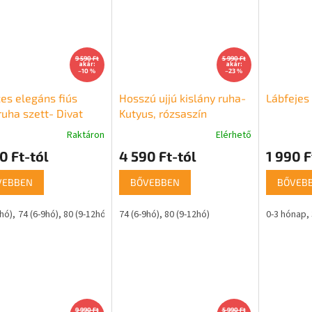
9 590 Ft
5 990 Ft
akár:
akár:
–10 %
–23 %
es elegáns fiús
Hosszú ujjú kislány ruha-
Lábfejes
uha szett- Divat
Kutyus, rózsaszín
Raktáron
Elérhető
0 Ft-tól
4 590 Ft-tól
1 990 F
VEBBEN
BŐVEBBEN
BŐVEB
6hó)
74 (6-9hó)
80 (9-12hó)
86 (12-18hó)
74 (6-9hó)
80 (9-12hó)
0-3 hónap
9 990 Ft
5 990 Ft