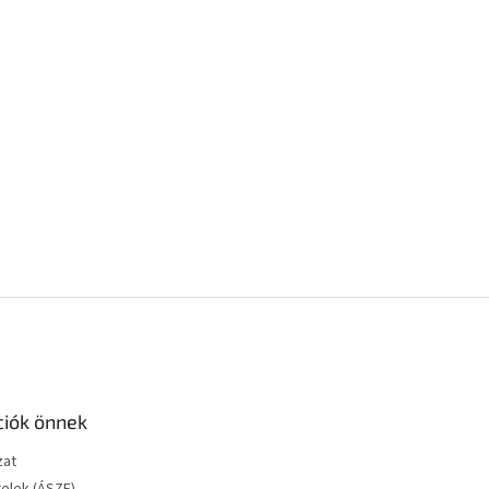
ciók önnek
zat
telek (ÁSZF)