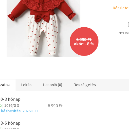
Részlete
NYOM
6 990 Ft
akár: –8 %
ozatok
Leírás
Hasonló (8)
Beszélgetés
 0-3 hónap
tő
| 1076/0-3
6 990 Ft
 kézbesítés:
2026.8.11
 3-6 hónap