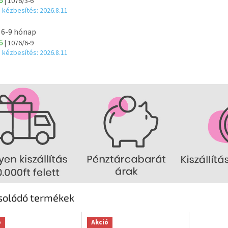
tő
| 1076/3-6
 kézbesítés:
2026.8.11
 6-9 hónap
tő
| 1076/6-9
 kézbesítés:
2026.8.11
solódó termékek
ó
Akció