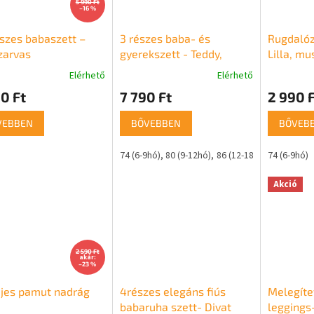
5 990 Ft
–16 %
szes babaszett –
3 részes baba- és
Rugdalóz
zarvas
gyerekszett - Teddy,
Lilla, mu
narancssárga
Elérhető
Elérhető
A
termék
0 Ft
7 790 Ft
2 990 F
átlagos
értékelése
VEBBEN
BŐVEBBEN
BŐVEB
5-
ből
74 (6-9hó)
80 (9-12hó)
86 (12-18hó)
74 (6-9hó)
5,0
csillag.
Akció
2 590 Ft
akár:
–23 %
jes pamut nadrág
4részes elegáns fiús
Melegíte
babaruha szett- Divat
leggings-