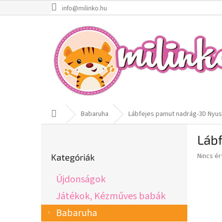
Ugrás
info@milinko.hu
a
fő
tartalomhoz
Kezdőlap
Babaruha
Lábfejes pamut nadrág-3D Nyus
O
Láb
l
Kategóriák
d
A
Nincs é
Kategóriák
átugrása
a
termék
l
átlagos
Újdonságok
s
értékel
5-
ó
Játékok, Kézműves babák
ből
p
Babaruha
0,0
a
csillag.