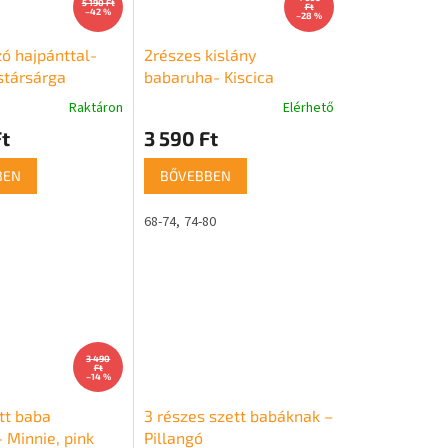
5 190 Ft
Ft
–42 %
–28 %
ó hajpánttal-
2részes kislány
stársárga
babaruha- Kiscica
Raktáron
Elérhető
A
termék
t
3 590 Ft
átlagos
értékelése
BEN
BŐVEBBEN
5-
ből
68-74
74-80
5,0
csillag.
3 490
Ft
–14 %
tt baba
3 részes szett babáknak –
 Minnie, pink
Pillangó