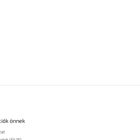
ciók önnek
zat
telek (ÁSZF)