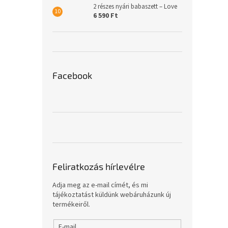
2 részes nyári babaszett – Love
6 590 Ft
Facebook
Feliratkozás hírlevélre
Adja meg az e-mail címét, és mi
tájékoztatást küldünk webáruházunk új
termékeiről.
E-mail