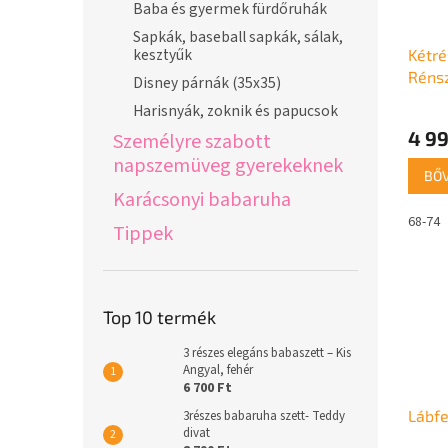
Baba és gyermek fürdőruhák
Sapkák, baseball sapkák, sálak,
kesztyűk
Kétré
Réns
Disney párnák (35x35)
Harisnyák, zoknik és papucsok
4 99
Személyre szabott
napszemüveg gyerekeknek
BŐ
Karácsonyi babaruha
68-74
Tippek
Top 10 termék
3 részes elegáns babaszett – Kis
Angyal, fehér
6 700 Ft
Lábfe
3részes babaruha szett- Teddy
divat