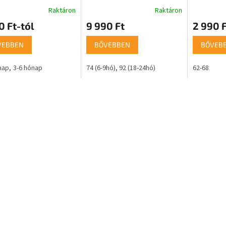
Raktáron
Raktáron
0 Ft-tól
9 990 Ft
2 990 F
VEBBEN
BŐVEBBEN
BŐVEB
nap
3-6 hónap
74 (6-9hó)
92 (18-24hó)
62-68