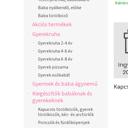
Raktár
Baba nyálkendő, előke
Baba törölköző
Akciós termékek
Gyerekruha
Gyerekruha 2-4 év
Gyerekruha 4-6 év
Gyerekruha 6-8 év
Gyerek pizsama
Gyerek esőkabát
Gyermek és baba ágynemű
Kapc
Kiegészítők babáknak és
gyerekeknek
Kapucnis törölközők, gyerek
törölközők, kéz- és arctörlők
Poncsók és fürdőköpenyek