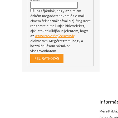
Hozzájárulok, hogy az általam
önként megadott nevem és e-mail
címem felhasználásával a(z)
*cég neve
részemre e-mail útján hírleveleket,
ajánlatokat küldjön. Kijelentem, hogy
az
adatkezelési tájékoztatót
elolvastam. Megértettem, hogy a
hozzájárulásom bármikor
visszavonhatom.
FELIRATKOZÁS
L
á
b
l
é
Informá
c
Mérettáblá
Üzleti felté