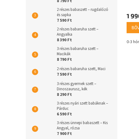
8 790 Ft
2 részes babaszett – rugdalózó
1 99
és sapka
7 590 Ft
BŐ
2 részes babaruha szett –
Angyalka
8 390 Ft
0-3 hó
3 részes babaruha szett –
Macikák
8 790 Ft
2 részes babaruha szett, Maci
7 590 Ft
3 részes gyermek szett –
Dinoszaurusz, kék
8 290 Ft
3 részes nyári szett babáknak –
Párduc
6 590 Ft
3 részes ünnepi babaszett – Kis
Angyal, rózsa
7 900 Ft