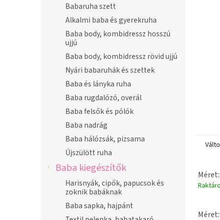
n
Babaruha szett
e
Alkalmi baba és gyerekruha
l
Baba body, kombidressz hosszú
ujjú
Baba body, kombidressz rövid ujjú
Nyári babaruhák és szettek
Baba és lányka ruha
Baba rugdalózó, overál
Baba felsők és pólók
Baba nadrág
Baba hálózsák, pizsama
Vált
Újszülött ruha
Baba kiegészítők
Méret:
Harisnyák, cipők, papucsok és
Raktár
zoknik babáknak
Baba sapka, hajpánt
Méret:
Textil pelenka, babatakaró