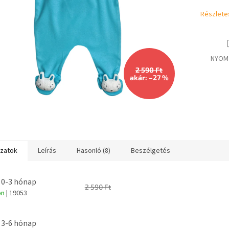
Részlete
NYOM
2 590 Ft
akár: –27 %
ozatok
Leírás
Hasonló (8)
Beszélgetés
 0-3 hónap
2 590 Ft
on
| 19053
 3-6 hónap