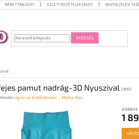
MÉRETTÁBLÁZAT
ÜZLETI FELTÉTELEK (ÁSZF)
ADATKEZELÉSI TÁ
KERESÉS
zival
fejes pamut nadrág-3D Nyuszival
19053
rtékelés
Ugrás az értékeléshez
Márka:
Max
2 590 Ft
1 89
ése
Egységár
VÁLTO