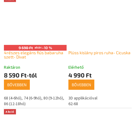
9 590 Ft
akár:
–10 %
4részes elegáns fiús babaruha
Plüss kislány piros ruha- Cicuska
szett- Divat
Raktáron
Elérhető
8 590 Ft-tól
4 990 Ft
BŐVEBBEN
BŐVEBBEN
68 (4-6hó)
74 (6-9hó)
80 (9-12hó)
3D applikációval
86 (12-18hó)
62-68
Akció