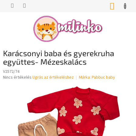
Ugrás
KOSÁR
a
fő
tartalomhoz
Karácsonyi baba és gyerekruha
együttes- Mézeskalács
V2572/74
A
Nincs értékelés
Ugrás az értékeléshez
Márka:
Pabbuc baby
termék
átlagos
értékelése
5-
ből
0,0
csillag.