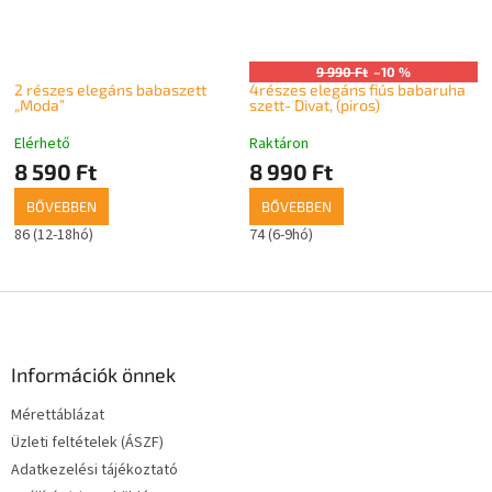
9 990 Ft
–10 %
2 részes elegáns babaszett
4részes elegáns fiús babaruha
„Moda”
szett- Divat, (piros)
Elérhető
Raktáron
8 590 Ft
8 990 Ft
BŐVEBBEN
BŐVEBBEN
86 (12-18hó)
74 (6-9hó)
L
á
b
l
Információk önnek
é
Mérettáblázat
c
Üzleti feltételek (ÁSZF)
Adatkezelési tájékoztató