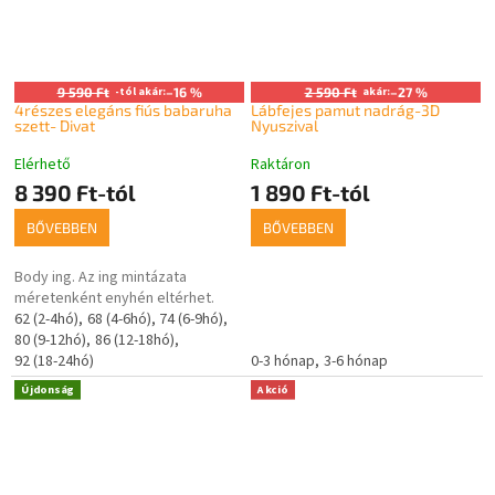
9 590 Ft
-tól akár:
–16 %
2 590 Ft
akár:
–27 %
4részes elegáns fiús babaruha
Lábfejes pamut nadrág-3D
szett- Divat
Nyuszival
Elérhető
Raktáron
8 390 Ft-tól
1 890 Ft-tól
BŐVEBBEN
BŐVEBBEN
Body ing. Az ing mintázata
méretenként enyhén eltérhet.
62 (2-4hó)
68 (4-6hó)
74 (6-9hó)
80 (9-12hó)
86 (12-18hó)
92 (18-24hó)
0-3 hónap
3-6 hónap
Újdonság
Akció