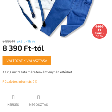
9 990
Ft
akár: –
16 %
9 990 Ft
akár: –16 %
8 390 Ft
-tól
Egységár:
VÁLTOZAT KIVÁLASZTÁSA
Az ing mintázata méretenként enyhén eltérhet.
Részletes információ
KÉRDÉS
MEGOSZTÁS