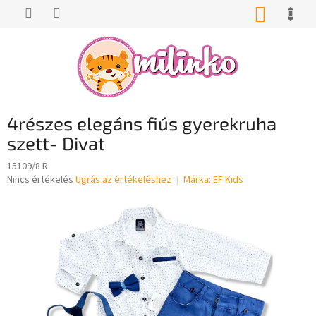
Ugrás
KOSÁR
a
fő
tartalomhoz
4részes elegáns fiús gyerekruha
szett- Divat
15109/8 R
A
Nincs értékelés
Ugrás az értékeléshez
Márka:
EF Kids
termék
átlagos
értékelése
5-
ből
0,0
csillag.