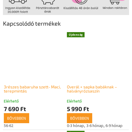
Kapcsolódó termékek
Újdonság
3részes babaruha szett- Maci,
Overál + sapka babáknak –
terepmintás
halványrózsaszín
Elérhető
Elérhető
7 690 Ft
5 990 Ft
BŐVEBBEN
BŐVEBBEN
56-62
0-3 hónap
3-6 hónap
6-9 hónap