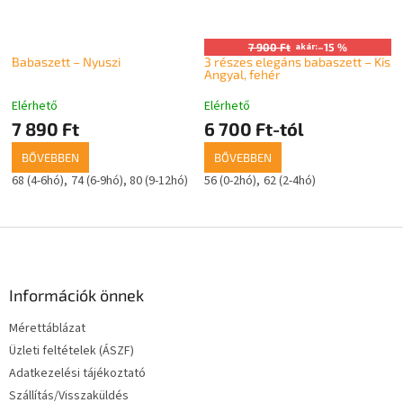
7 900 Ft
akár:
–15 %
Babaszett – Nyuszi
3 részes elegáns babaszett – Kis
Angyal, fehér
Elérhető
Elérhető
7 890 Ft
6 700 Ft-tól
BŐVEBBEN
BŐVEBBEN
68 (4-6hó)
74 (6-9hó)
80 (9-12hó)
56 (0-2hó)
62 (2-4hó)
L
á
b
l
Információk önnek
é
Mérettáblázat
c
Üzleti feltételek (ÁSZF)
Adatkezelési tájékoztató
Szállítás/Visszaküldés