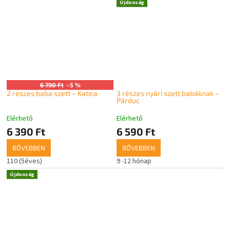
Újdonság
6 790 Ft
–5 %
2 részes baba szett – Katica
3 részes nyári szett babáknak –
Párduc
Elérhető
Elérhető
6 390 Ft
6 590 Ft
BŐVEBBEN
BŐVEBBEN
110 (5éves)
9 -12 hónap
Újdonság