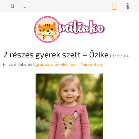
Ugrás
KOSÁR
a
fő
tartalomhoz
2 részes gyerek szett – Őzike
19725/104
A
Nincs értékelés
Ugrás az értékeléshez
Márka:
Baby
termék
átlagos
értékelése
5-
ből
0,0
csillag.