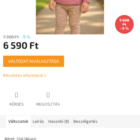
7 300
Ft
–9 %
7 300 Ft
–9 %
6 590 Ft
Egységár:
VÁLTOZAT KIVÁLASZTÁSA
Részletes információ
KÉRDÉS
MEGOSZTÁS
Változatok
Leírás
Hasonló (8)
Beszélgetés
Méret: 104 (4éves)