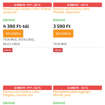
5 990 Ft
akár:
–26 %
5 990 Ft
–40 %
Hosszú ujjú kislány ruha- Kutyus,
Hosszú ujjú kislány ruha-
lazacszín
Pöttyök, lazacszín
Elérhető
Elérhető
4 390 Ft-tól
3 590 Ft
BŐVEBBEN
BŐVEBBEN
74 (6-9hó)
80 (9-12hó)
86 (12-18hó)
74 (6-9hó)
Akció
Akció
5 990 Ft
akár:
–43 %
3 490 Ft
–14 %
Hosszú ujjú kislány ruha-
Melegített baba leggings-
Elegáns, mustárszín
Minnie, pink
Elérhető
Elérhető