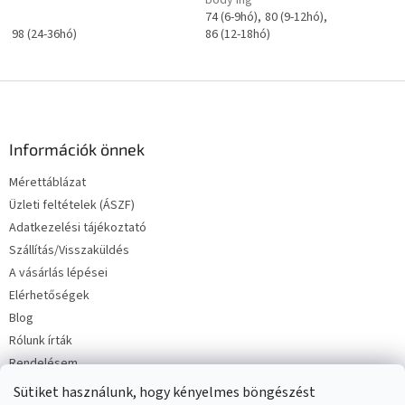
74 (6-9hó)
80 (9-12hó)
98 (24-36hó)
86 (12-18hó)
L
á
b
l
Információk önnek
é
Mérettáblázat
c
Üzleti feltételek (ÁSZF)
Adatkezelési tájékoztató
Szállítás/Visszaküldés
A vásárlás lépései
Elérhetőségek
Blog
Rólunk írták
Rendelésem
Sütiket használunk, hogy kényelmes böngészést