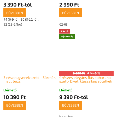
3 390 Ft-tól
2 990 Ft
BŐVEBBEN
BŐVEBBEN
74 (6-9hó)
80 (9-12hó)
92 (18-24hó)
62-68
Akció
Újdonság
9 990 Ft
akár:
–6 %
3 részes gyerek szett – Sármőr,
4részes elegáns fiús babaruha
maci, bézs
szett- Divat, klasszikus sötétkék
Elérhető
Elérhető
10 390 Ft
9 390 Ft-tól
BŐVEBBEN
BŐVEBBEN
body ing