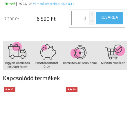
Elérhető
| 19725/104
Várható kézbesítés:
2026.8.11
KOSÁRBA
6 590 Ft
7 300 Ft
Kapcsolódó termékek
Akció
Akció