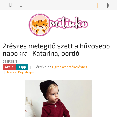
Ugrás
KOSÁR
a
fő
tartalomhoz
2részes melegítő szett a hűvösebb
napokra- Katarína, bordó
698PSB/9
A
1 értékelés
Ugrás az értékeléshez
Akció
Tipp
termék
Márka:
Popshops
átlagos
értékelése
5-
ből
5,0
csillag.