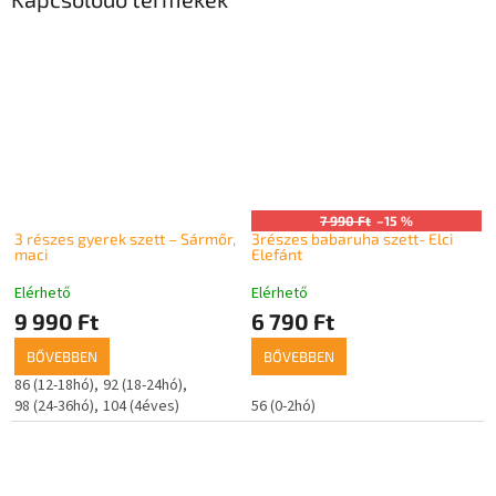
7 990 Ft
–15 %
3 részes gyerek szett – Sármőr,
3részes babaruha szett- Elci
maci
Elefánt
Elérhető
Elérhető
9 990 Ft
6 790 Ft
BŐVEBBEN
BŐVEBBEN
86 (12-18hó)
92 (18-24hó)
98 (24-36hó)
104 (4éves)
56 (0-2hó)