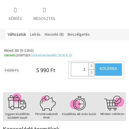
KÉRDÉS
MEGOSZTÁS
Változatok
Leírás
Hasonló (8)
Beszélgetés
Méret: 80 (9-12hó)
Elérhető
| 698PSB/9
Várható kézbesítés:
2026.8.10
KOSÁRBA
5 990 Ft
7 690 Ft
Kapcsolódó termékek