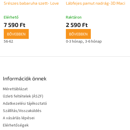
5részes babaruha szett- Love
Lábfejes pamut nadrág-3D Maci
Elérhető
Raktáron
7 590 Ft
2 590 Ft
BŐVEBBEN
BŐVEBBEN
56-62
0-3 hónap
3-6 hónap
L
á
b
l
Információk önnek
é
Mérettáblázat
c
Üzleti feltételek (ÁSZF)
Adatkezelési tájékoztató
Szállítás/Visszaküldés
A vásárlás lépései
Elérhetőségek