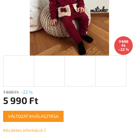
7 690
Ft
–22 %
7 690 Ft
–22 %
5 990 Ft
Egységár:
VÁLTOZAT KIVÁLASZTÁSA
Részletes információ