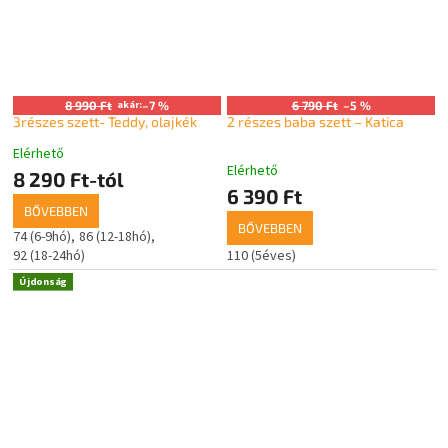
8 990 Ft
akár:
–7 %
6 790 Ft
–5 %
3részes szett- Teddy, olajkék
2 részes baba szett – Katica
Elérhető
A
Elérhető
termék
8 290 Ft-tól
6 390 Ft
átlagos
BŐVEBBEN
értékelése
BŐVEBBEN
5-
74 (6-9hó)
86 (12-18hó)
ből
92 (18-24hó)
110 (5éves)
5,0
Újdonság
csillag.