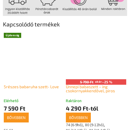
Kapcsolódó termékek
Újdonság
5 790 Ft
akár:
–25 %
5részes babaruha szett- Love
Ünnepi babaszett – ing
csokornyakkendővel, piros
Elérhető
Raktáron
7 590 Ft
4 290 Ft-tól
BŐVEBBEN
BŐVEBBEN
74 (6-9hó)
80 (9-12hó)