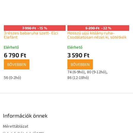
7 990 Ft
–15 %
5 290 Ft
–32 %
3részes babaruha szett- Elci
Hosszú ujjú kislány ruha-
Elefánt
Csodálatosan nézel ki, sötétkék
Elérhető
Elérhető
6 790 Ft
3 590 Ft
BŐVEBBEN
BŐVEBBEN
74 (6-9hó)
80 (9-12hó)
56 (0-2hó)
86 (12-18hó)
L
á
b
l
Információk önnek
é
Mérettáblázat
c