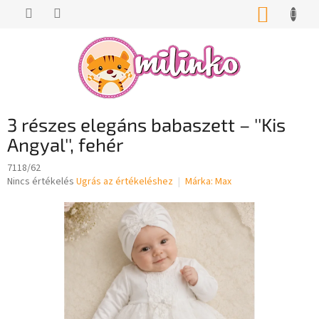
Ugrás
KOSÁR
a
fő
tartalomhoz
3 részes elegáns babaszett – ''Kis
Angyal'', fehér
7118/62
A
Nincs értékelés
Ugrás az értékeléshez
Márka:
Max
termék
átlagos
értékelése
5-
ből
0,0
csillag.