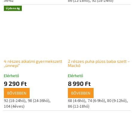
56-62
86 (12-18hó)
92 (18-24hó)
Újdonság
4 részes alkalmi gyermekszett
2 részes puha plüss baba szett –
„ünnepi“
Mackó
Elérhető
Elérhető
9 290 Ft
8 990 Ft
BŐVEBBEN
BŐVEBBEN
92 (18-24hó)
98 (24-36hó)
68 (4-6hó)
74 (6-9hó)
80 (9-12hó)
104 (4éves)
86 (12-18hó)