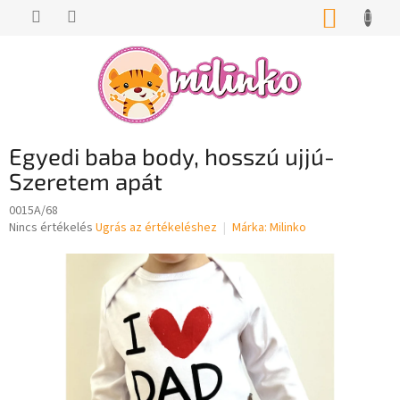
Ugrás
KOSÁR
a
fő
tartalomhoz
Egyedi baba body, hosszú ujjú-
Szeretem apát
0015A/68
A
Nincs értékelés
Ugrás az értékeléshez
Márka:
Milinko
termék
átlagos
értékelése
5-
ből
0,0
csillag.