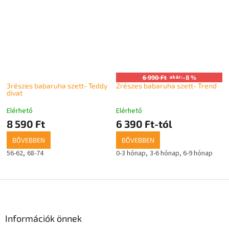
6 990 Ft
akár:
–8 %
3részes babaruha szett- Teddy
2részes babaruha szett- Trend
divat
Elérhető
Elérhető
8 590 Ft
6 390 Ft-tól
BŐVEBBEN
BŐVEBBEN
56-62
68-74
0-3 hónap
3-6 hónap
6-9 hónap
L
á
b
l
Információk önnek