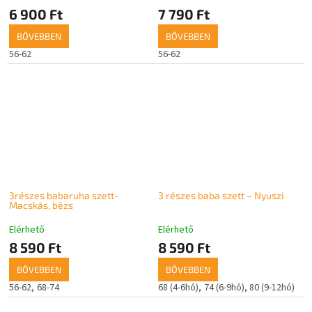
6 900 Ft
7 790 Ft
BŐVEBBEN
BŐVEBBEN
56-62
56-62
3részes babaruha szett-
3 részes baba szett – Nyuszi
Macskás, bézs
Elérhető
Elérhető
8 590 Ft
8 590 Ft
BŐVEBBEN
BŐVEBBEN
56-62
68-74
68 (4-6hó)
74 (6-9hó)
80 (9-12hó)