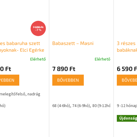
7 590 Ft
–7 %
es babaruha szett
Babaszett – Masni
3 részes 
nyoknak- Elci Egérke
babáknak
Elérhető
Elérhető
0 Ft
7 890 Ft
6 590 F
VEBBEN
BŐVEBBEN
BŐVEB
melegítőfelső, nadrág
2hó)
68 (4-6hó)
74 (6-9hó)
80 (9-12hó)
9 -12 hóna
Újdonsá