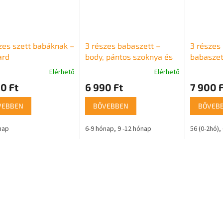
zes szett babáknak –
3 részes babaszett –
3 részes
ard
body, pántos szoknya és
babaszett
fejpánt
rózsa
Elérhető
Elérhető
0 Ft
6 990 Ft
7 900 F
VEBBEN
BŐVEBBEN
BŐVEB
nap
6-9 hónap
9 -12 hónap
56 (0-2hó)