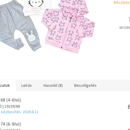
Részlete
NYOM
ozatok
Leírás
Hasonló (8)
Beszélgetés
 68 (4-6hó)
tő
| 19239/68
 kézbesítés:
2026.8.11
 74 (6-9hó)