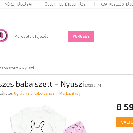
MÉRETTÁBLÁZAT
ÜZLETI FELTÉTELEK (ÁSZF)
ADATKEZELÉSI TÁ
KERESÉS
baba szett – Nyuszi
szes baba szett – Nyuszi
19239/74
rtékelés
Ugrás az értékeléshez
Márka:
Baby
8 5
ése
Egységár
VÁLTO