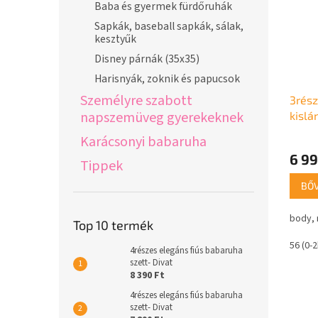
Baba és gyermek fürdőruhák
Sapkák, baseball sapkák, sálak,
kesztyűk
Disney párnák (35x35)
Harisnyák, zoknik és papucsok
Személyre szabott
3rész
napszemüveg gyerekeknek
kislá
Karácsonyi babaruha
6 99
Tippek
BŐ
body, 
Top 10 termék
56 (0-
4részes elegáns fiús babaruha
szett- Divat
8 390 Ft
4részes elegáns fiús babaruha
szett- Divat