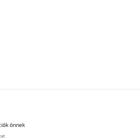
ciók önnek
zat