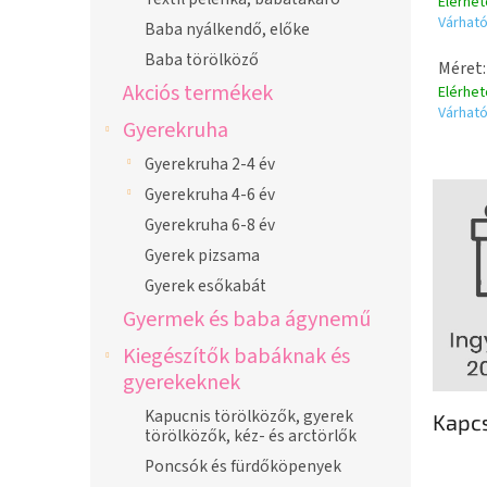
Elérhe
Várható
Baba nyálkendő, előke
Baba törölköző
Méret:
Akciós termékek
Elérhe
Várható
Gyerekruha
Gyerekruha 2-4 év
Gyerekruha 4-6 év
Gyerekruha 6-8 év
Gyerek pizsama
Gyerek esőkabát
Gyermek és baba ágynemű
Kiegészítők babáknak és
gyerekeknek
Kapucnis törölközők, gyerek
Kapc
törölközők, kéz- és arctörlők
Poncsók és fürdőköpenyek