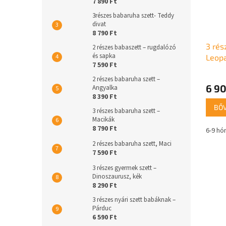
7 890 Ft
3részes babaruha szett- Teddy
divat
8 790 Ft
3 rés
2 részes babaszett – rugdalózó
és sapka
Leop
7 590 Ft
2 részes babaruha szett –
6 90
Angyalka
8 390 Ft
BŐ
3 részes babaruha szett –
Macikák
8 790 Ft
6-9 hó
2 részes babaruha szett, Maci
7 590 Ft
3 részes gyermek szett –
Dinoszaurusz, kék
8 290 Ft
3 részes nyári szett babáknak –
Párduc
6 590 Ft