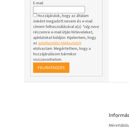
E-mail
Hozzájárulok, hogy az általam
önként megadott nevem és e-mail
címem felhasználásával a(z)
*cég neve
részemre e-mail útján hírleveleket,
ajánlatokat küldjön. Kijelentem, hogy
az
adatkezelési tájékoztatót
elolvastam. Megértettem, hogy a
hozzájárulásom bármikor
visszavonhatom.
FELIRATKOZÁS
L
á
b
l
é
Informá
c
Mérettáblá