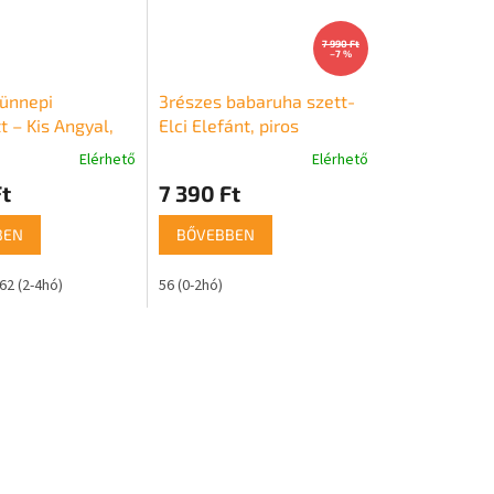
7 990 Ft
–7 %
 ünnepi
3részes babaruha szett-
 – Kis Angyal,
Elci Elefánt, piros
Elérhető
Elérhető
A
termék
t
7 390 Ft
átlagos
értékelése
BEN
BŐVEBBEN
5-
ből
62 (2-4hó)
56 (0-2hó)
5,0
csillag.