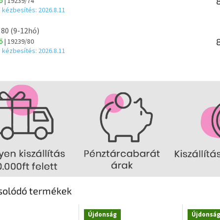
tő
| 19239/74
 kézbesítés:
2026.8.11
 80 (9-12hó)
tő
| 19239/80
 kézbesítés:
2026.8.11
solódó termékek
Újdonság
Újdonsá