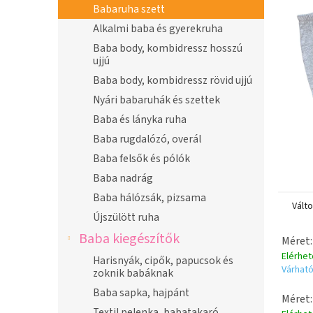
n
Babaruha szett
e
Alkalmi baba és gyerekruha
l
Baba body, kombidressz hosszú
ujjú
Baba body, kombidressz rövid ujjú
Nyári babaruhák és szettek
Baba és lányka ruha
Baba rugdalózó, overál
Baba felsők és pólók
Baba nadrág
Baba hálózsák, pizsama
Vált
Újszülött ruha
Baba kiegészítők
Méret:
Elérhe
Harisnyák, cipők, papucsok és
Várható
zoknik babáknak
Baba sapka, hajpánt
Méret:
Textil pelenka, babatakaró