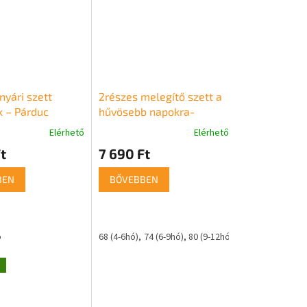
nyári szett
2részes melegítő szett a
 – Párduc
hűvösebb napokra-
Katarína, lilás-rózsaszín
Elérhető
Elérhető
A
termék
t
7 690 Ft
átlagos
értékelése
BEN
BŐVEBBEN
5-
ből
5,0
csillag.
p
68 (4-6hó)
74 (6-9hó)
80 (9-12hó)
86 (12-18hó)
g