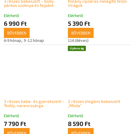
3 részes babaszett – body,
Kislány cipzáras melegítő felső-
pántos szoknya és fejpánt
Virágok
Elérhető
Elérhető
6 990 Ft
5 390 Ft
BŐVEBBEN
BŐVEBBEN
6-9 hónap
9 -12 hónap
116 (6éves)
Újdonság
3 részes baba- és gyerekszett -
2 részes elegáns babaszett
Teddy, narancssárga
„Moda”
Elérhető
Elérhető
7 790 Ft
8 590 Ft
BŐVEBBEN
BŐVEBBEN