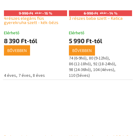
9 990 Ft
akár:
–16 %
6 990 Ft
akár:
–14 %
4részes elegáns fiús
3 részes baba szett – Katica
gyerekruha szett - kék-bézs
Elérhető
Elérhető
8 390 Ft-tól
5 990 Ft-tól
BŐVEBBEN
BŐVEBBEN
74 (6-9hó)
80 (9-12hó)
86 (12-18hó)
92 (18-24hó)
98 (24-36hó)
104 (4éves)
4 éves
7 éves
8 éves
110 (5éves)