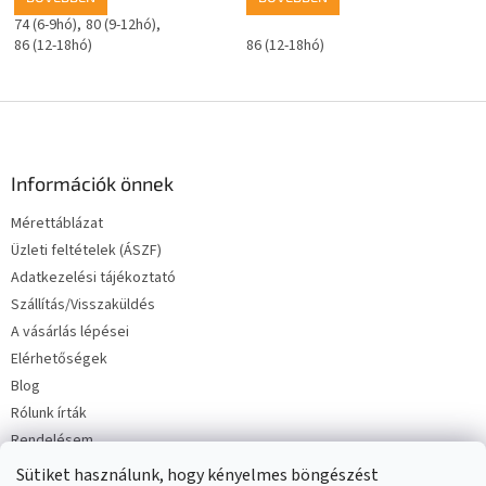
74 (6-9hó)
80 (9-12hó)
86 (12-18hó)
86 (12-18hó)
L
á
b
l
Információk önnek
é
Mérettáblázat
c
Üzleti feltételek (ÁSZF)
Adatkezelési tájékoztató
Szállítás/Visszaküldés
A vásárlás lépései
Elérhetőségek
Blog
Rólunk írták
Rendelésem
Sütiket használunk, hogy kényelmes böngészést