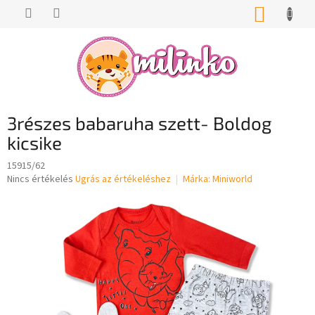
Ugrás
KOSÁR
a
fő
tartalomhoz
3részes babaruha szett- Boldog
kicsike
15915/62
A
Nincs értékelés
Ugrás az értékeléshez
Márka:
Miniworld
termék
átlagos
értékelése
5-
ből
0,0
csillag.