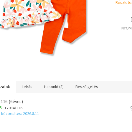
Részlete
NYOM
ozatok
Leírás
Hasonló (8)
Beszélgetés
 116 (6éves)
tő
| 17084/116
 kézbesítés:
2026.8.11