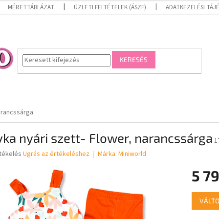
MÉRETTÁBLÁZAT
ÜZLETI FELTÉTELEK (ÁSZF)
ADATKEZELÉSI TÁ
KERESÉS
narancssárga
ka nyári szett- Flower, narancssárga
1
rtékelés
Ugrás az értékeléshez
Márka:
Miniworld
5 79
ése
Egységár
VÁLTO