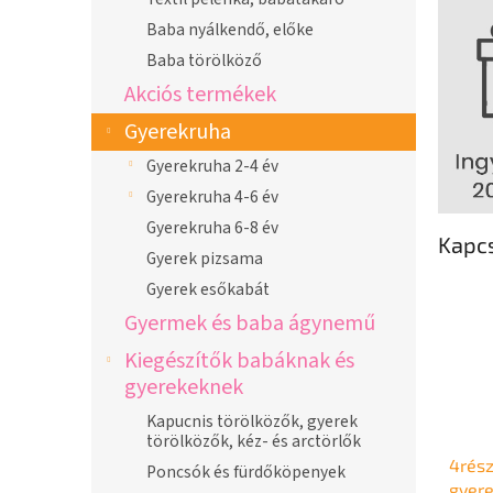
Baba nyálkendő, előke
Baba törölköző
Akciós termékek
Gyerekruha
Gyerekruha 2-4 év
Gyerekruha 4-6 év
Gyerekruha 6-8 év
Kapc
Gyerek pizsama
Gyerek esőkabát
Gyermek és baba ágynemű
Kiegészítők babáknak és
gyerekeknek
Kapucnis törölközők, gyerek
törölközők, kéz- és arctörlők
4rész
Poncsók és fürdőköpenyek
gyere