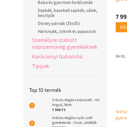
Baba és gyermek fürdőruhák
piros
Sapkák, baseball sapkák, sálak,
kesztyűk
7 99
Disney párnák (35x35)
BŐ
Harisnyák, zoknik és papucsok
Személyre szabott
napszemüveg gyerekeknek
Karácsonyi babaruha
86-92
Tippek
Top 10 termék
3 részes elegáns babaszett – Kis
Angyal, fehér
7 990 Ft
4rész
gyere
4 részes elegáns nyári szett
gyerekeknek – Divat, sötétkék
piros