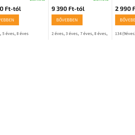
0 Ft-tól
9 390 Ft-tól
2 990 F
VEBBEN
BŐVEBBEN
BŐVEB
5 éves
8 éves
2 éves
3 éves
7 éves
8 éves
9 éves
134 (9éves