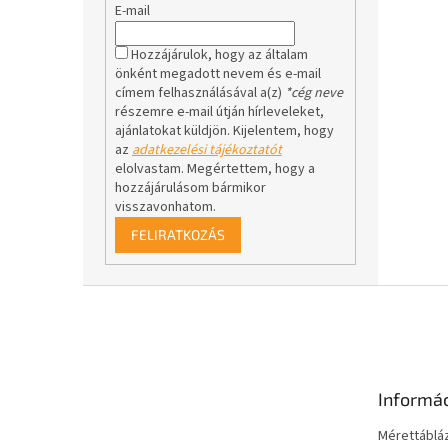
E-mail
Hozzájárulok, hogy az általam
önként megadott nevem és e-mail
címem felhasználásával a(z)
*cég neve
részemre e-mail útján hírleveleket,
ajánlatokat küldjön. Kijelentem, hogy
az
adatkezelési tájékoztatót
elolvastam. Megértettem, hogy a
hozzájárulásom bármikor
visszavonhatom.
FELIRATKOZÁS
L
á
b
l
é
Informá
c
Mérettáblá