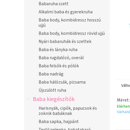
n
Babaruha szett
e
Alkalmi baba és gyerekruha
l
Baba body, kombidressz hosszú
ujjú
Baba body, kombidressz rövid ujjú
Nyári babaruhák és szettek
Baba és lányka ruha
Baba rugdalózó, overál
Baba felsők és pólók
Baba nadrág
Baba hálózsák, pizsama
Vált
Újszülött ruha
Baba kiegészítők
Méret:
Elérhe
Harisnyák, cipők, papucsok és
Várható
zoknik babáknak
Baba sapka, hajpánt
Textil pelenka, babatakaró