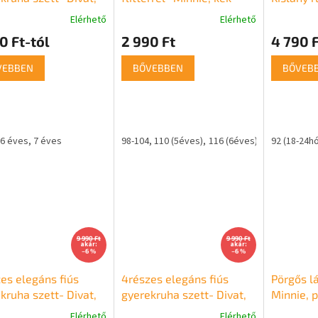
Elérhető
Elérhető
0 Ft-tól
2 990 Ft
4 790 F
VEBBEN
BŐVEBBEN
BŐVEB
6 éves
7 éves
98-104
110 (5éves)
116 (6éves)
122 (7éves)
92 (18-24hó
9 990 Ft
9 990 Ft
akár:
akár:
–6 %
–6 %
es elegáns fiús
4részes elegáns fiús
Pörgős l
kruha szett- Divat,
gyerekruha szett- Divat,
Minnie, p
-bézs
bézs
Elérhető
Elérhető