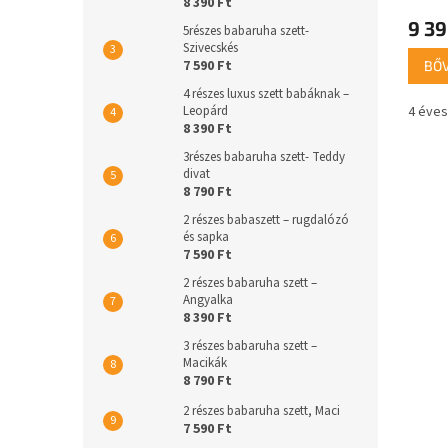
8 390 Ft
9 39
5részes babaruha szett-
Szivecskés
7 590 Ft
BŐ
4 részes luxus szett babáknak –
4 éves
Leopárd
8 390 Ft
3részes babaruha szett- Teddy
divat
8 790 Ft
2 részes babaszett – rugdalózó
és sapka
7 590 Ft
2 részes babaruha szett –
Angyalka
8 390 Ft
3 részes babaruha szett –
Macikák
8 790 Ft
2 részes babaruha szett, Maci
7 590 Ft