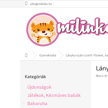
Ugrás
info@milinko.hu
a
fő
tartalomhoz
Kezdőlap
Gyerekruha
Lányka nyári szett- Flower, 
O
Lány
l
Kategóriák
d
A
Nincs é
Kategóriák
átugrása
a
termék
l
átlagos
Újdonságok
s
értékel
5-
ó
Játékok, Kézműves babák
ből
p
Babaruha
0,0
a
csillag.