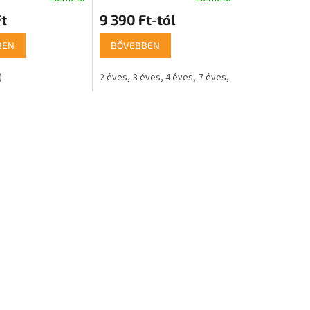
t
9 390 Ft-tól
BEN
BŐVEBBEN
)
2 éves
3 éves
4 éves
7 éves
8 éves