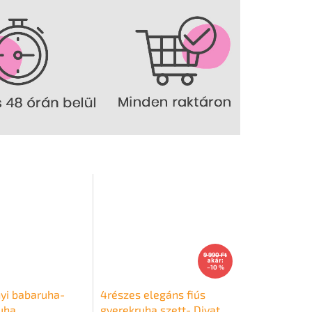
9 990 Ft
akár:
–10 %
yi babaruha-
4részes elegáns fiús
ruha
gyerekruha szett- Divat