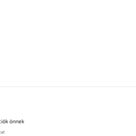
ciók önnek
zat