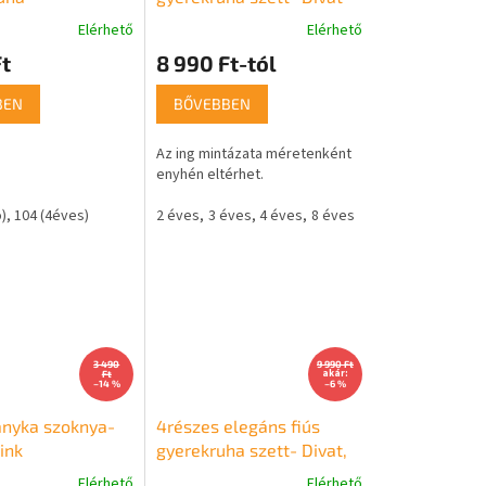
Elérhető
Elérhető
t
8 990 Ft-tól
BEN
BŐVEBBEN
Az ing mintázata méretenként
enyhén eltérhet.
)
128 (8éves)
104 (4éves)
134 (9éves)
2 éves
3 éves
4 éves
8 éves
3 490
9 990 Ft
akár:
Ft
–14 %
–6 %
ányka szoknya-
4részes elegáns fiús
ink
gyerekruha szett- Divat,
szürke
Elérhető
Elérhető