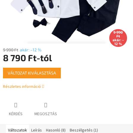
9 990
Ft
akár: –
12 %
9 990 Ft
akár: –12 %
8 790 Ft
-tól
Egységár:
VÁLTOZAT KIVÁLASZTÁSA
Részletes információ
KÉRDÉS
MEGOSZTÁS
Változatok
Leírás
Hasonló (8)
Beszélgetés (1)