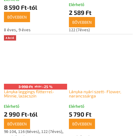
A
Elérhető
termék
8 590 Ft-tól
2 589 Ft
átlagos
BŐVEBBEN
értékelése
BŐVEBBEN
5-
ből
8 éves
9 éves
122 (7éves)
5,0
Akció
csillag.
3 990 Ft
akár:
–25 %
Lányka leggings flitterrel-
Lányka nyári szett- Flower,
Minnie, lazacszín
narancssárga
Elérhető
Elérhető
2 990 Ft-tól
5 790 Ft
BŐVEBBEN
BŐVEBBEN
98-104
116 (6éves)
122 (7éves)