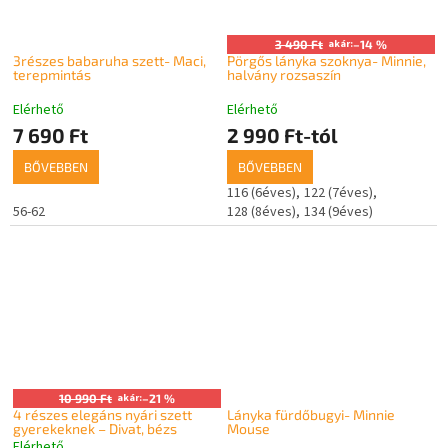
3 490 Ft
akár:
–14 %
3részes babaruha szett- Maci,
Pörgős lányka szoknya- Minnie,
terepmintás
halvány rozsaszín
Elérhető
Elérhető
7 690 Ft
2 990 Ft-tól
BŐVEBBEN
BŐVEBBEN
116 (6éves)
122 (7éves)
56-62
128 (8éves)
134 (9éves)
10 990 Ft
akár:
–21 %
4 részes elegáns nyári szett
Lányka fürdőbugyi- Minnie
gyerekeknek – Divat, bézs
Mouse
Elérhető