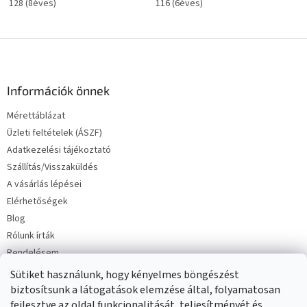
128 (8éves)
116 (6éves)
L
á
b
l
Információk önnek
é
Mérettáblázat
c
Üzleti feltételek (ÁSZF)
Adatkezelési tájékoztató
Szállítás/Visszaküldés
A vásárlás lépései
Elérhetőségek
Blog
Rólunk írták
Rendelésem
Sütiket használunk, hogy kényelmes böngészést
biztosítsunk a látogatások elemzése által, folyamatosan
fejlesztve az oldal funkcionalitását, teljesítményét és