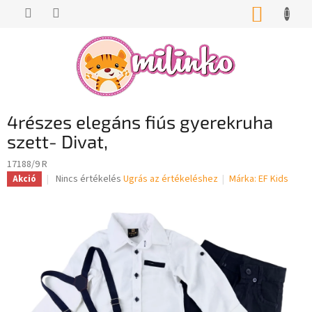
Ugrás
KOSÁR
a
fő
tartalomhoz
4részes elegáns fiús gyerekruha
szett- Divat,
17188/9 R
A
Nincs értékelés
Ugrás az értékeléshez
Márka:
EF Kids
Akció
termék
átlagos
értékelése
5-
ből
0,0
csillag.