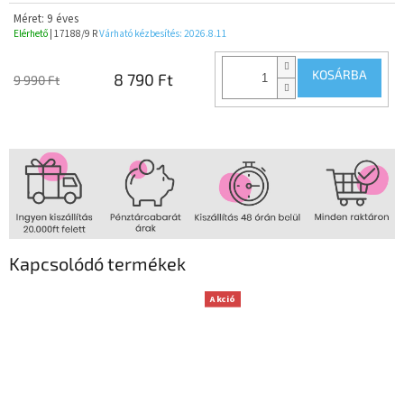
Méret: 9 éves
Elérhető
| 17188/9 R
Várható kézbesítés:
2026.8.11
KOSÁRBA
8 790 Ft
9 990 Ft
Kapcsolódó termékek
Akció