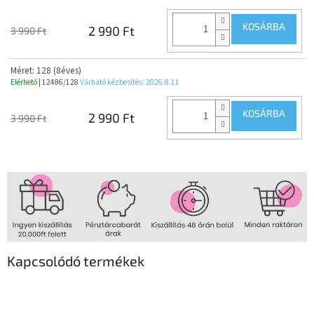
KOSÁRBA
2 990 Ft
3 990 Ft
Méret: 128 (8éves)
Elérhető
| 12486/128
Várható kézbesítés:
2026.8.11
KOSÁRBA
2 990 Ft
3 990 Ft
Kapcsolódó termékek