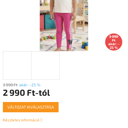
3 990
Ft
akár: –
25 %
3 990 Ft
akár: –25 %
2 990 Ft
-tól
Egységár:
VÁLTOZAT KIVÁLASZTÁSA
Részletes információ