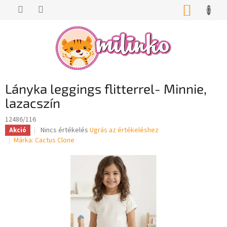
Ugrás
KOSÁR
a
fő
tartalomhoz
Lányka leggings flitterrel- Minnie,
lazacszín
12486/116
A
Nincs értékelés
Ugrás az értékeléshez
Akció
termék
Márka:
Cactus Clone
átlagos
értékelése
5-
ből
0,0
csillag.