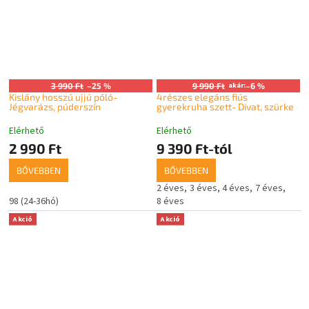
3 990 Ft
–25 %
9 990 Ft
akár:
–6 %
Kislány hosszú ujjú póló-
4részes elegáns fiús
Jégvarázs, púderszín
gyerekruha szett- Divat, szürke
Elérhető
Elérhető
2 990 Ft
9 390 Ft-tól
BŐVEBBEN
BŐVEBBEN
2 éves
3 éves
4 éves
7 éves
98 (24-36hó)
8 éves
Akció
Akció