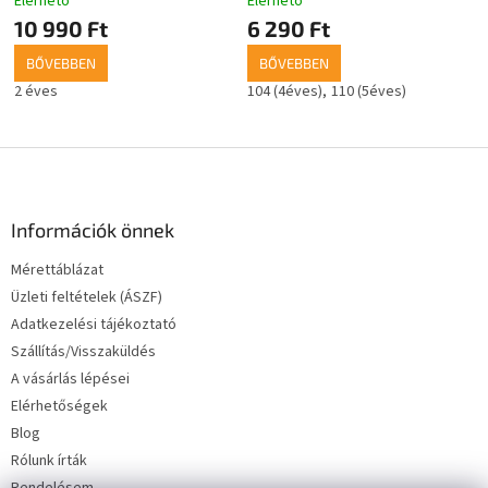
Elérhető
Elérhető
10 990 Ft
6 290 Ft
BŐVEBBEN
BŐVEBBEN
2 éves
104 (4éves)
110 (5éves)
L
á
b
l
Információk önnek
é
Mérettáblázat
c
Üzleti feltételek (ÁSZF)
Adatkezelési tájékoztató
Szállítás/Visszaküldés
A vásárlás lépései
Elérhetőségek
Blog
Rólunk írták