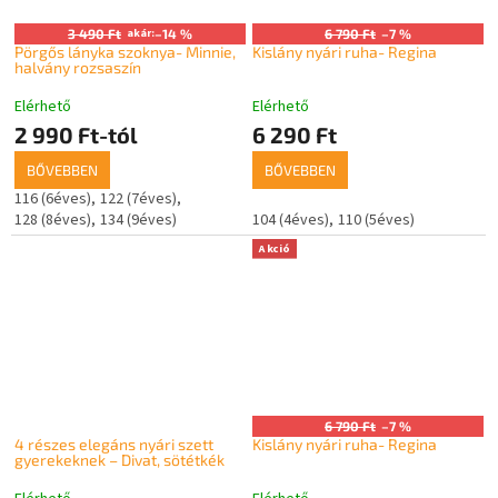
3 490 Ft
akár:
–14 %
6 790 Ft
–7 %
Pörgős lányka szoknya- Minnie,
Kislány nyári ruha- Regina
halvány rozsaszín
Elérhető
Elérhető
2 990 Ft-tól
6 290 Ft
BŐVEBBEN
BŐVEBBEN
116 (6éves)
122 (7éves)
128 (8éves)
134 (9éves)
104 (4éves)
110 (5éves)
Akció
6 790 Ft
–7 %
4 részes elegáns nyári szett
Kislány nyári ruha- Regina
gyerekeknek – Divat, sötétkék