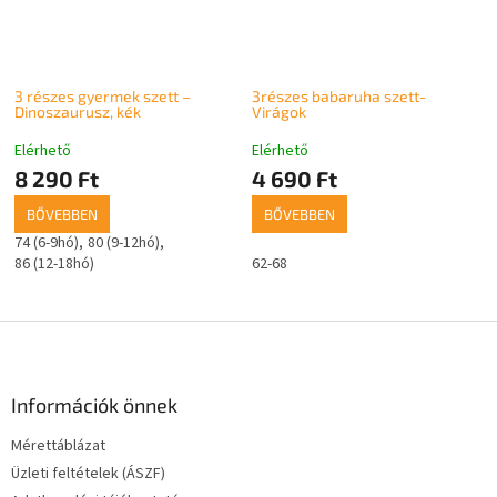
3 részes gyermek szett –
3részes babaruha szett-
Dinoszaurusz, kék
Virágok
Elérhető
Elérhető
8 290 Ft
4 690 Ft
BŐVEBBEN
BŐVEBBEN
74 (6-9hó)
80 (9-12hó)
86 (12-18hó)
62-68
L
á
b
l
Információk önnek
é
Mérettáblázat
c
Üzleti feltételek (ÁSZF)