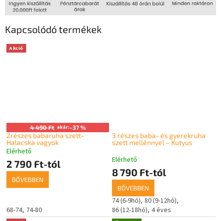
Kapcsolódó termékek
Akció
4 490 Ft
akár:
–37 %
2részes babaruha szett-
3 részes baba- és gyerekruha
Halacska vagyok
szett mellénnyel – Kutyus
Elérhető
A
Elérhető
termék
2 790 Ft-tól
8 790 Ft-tól
átlagos
BŐVEBBEN
értékelése
BŐVEBBEN
5-
ből
74 (6-9hó)
80 (9-12hó)
5,0
68-74
74-80
86 (12-18hó)
4 éves
csillag.