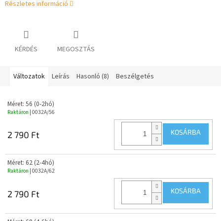
Részletes információ
KÉRDÉS
MEGOSZTÁS
Változatok
Leírás
Hasonló (8)
Beszélgetés
Méret: 56 (0-2hó)
Raktáron
| 0032A/56
KOSÁRBA
2 790 Ft
Méret: 62 (2-4hó)
Raktáron
| 0032A/62
KOSÁRBA
2 790 Ft