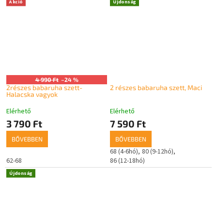
Akció
Újdonság
4 990 Ft
–24 %
2részes babaruha szett-
2 részes babaruha szett, Maci
Halacska vagyok
Elérhető
Elérhető
3 790 Ft
7 590 Ft
BŐVEBBEN
BŐVEBBEN
68 (4-6hó)
80 (9-12hó)
62-68
86 (12-18hó)
Újdonság