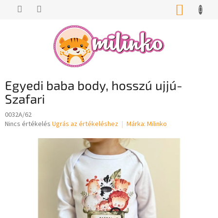
Ugrás
KOSÁR
a
fő
tartalomhoz
Egyedi baba body, hosszú ujjú-
Szafari
0032A/62
A
Nincs értékelés
Ugrás az értékeléshez
Márka:
Milinko
termék
átlagos
értékelése
5-
ből
0,0
csillag.