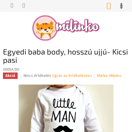
Ugrás
KOSÁR
a
fő
tartalomhoz
Egyedi baba body, hosszú ujjú- Kicsi
pasi
0005A/80
A
Nincs értékelés
Ugrás az értékeléshez
Márka:
Milinko
Akció
termék
átlagos
értékelése
5-
ből
0,0
csillag.