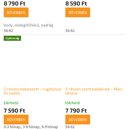
8 790 Ft
8 590 Ft
BŐVEBBEN
BŐVEBBEN
body, melegítőfelső, nadrág
56-62
56-62
Újdonság
2 részes babaszett – rugdalózó
5 részes szett babáknak – Maci,
és sapka
lányos
Elérhető
Elérhető
7 590 Ft
7 790 Ft
BŐVEBBEN
BŐVEBBEN
0-3 hónap
3-6 hónap
6-9 hónap
56-62