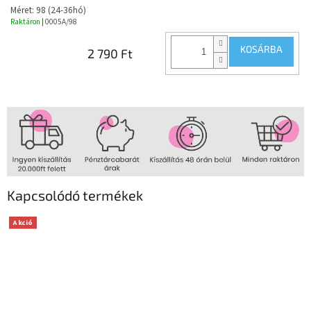
Méret: 98 (24-36hó)
Raktáron
| 0005A/98
KOSÁRBA
2 790 Ft
Kapcsolódó termékek
Akció