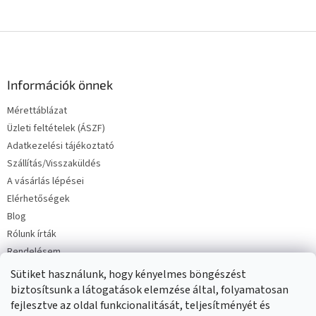
L
á
b
l
Információk önnek
é
Mérettáblázat
c
Üzleti feltételek (ÁSZF)
Adatkezelési tájékoztató
Szállítás/Visszaküldés
A vásárlás lépései
Elérhetőségek
Blog
Rólunk írták
Rendelésem
Sütiket használunk, hogy kényelmes böngészést
biztosítsunk a látogatások elemzése által, folyamatosan
fejlesztve az oldal funkcionalitását, teljesítményét és