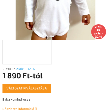
2 790
Ft
akár: –
32 %
2 790 Ft
akár: –32 %
1 890 Ft
-tól
Egységár:
VÁLTOZAT KIVÁLASZTÁSA
Baba kombidressz
Részletes információ