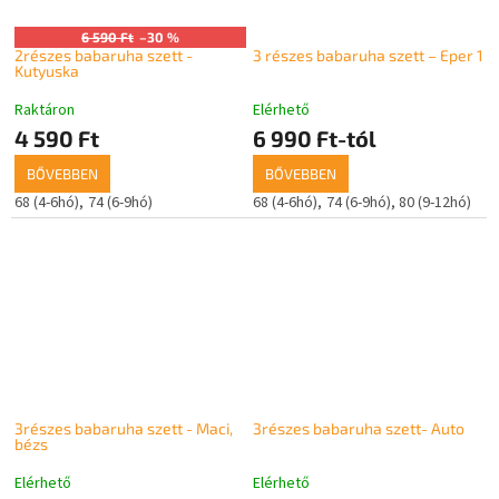
6 590 Ft
–30 %
2részes babaruha szett -
3 részes babaruha szett – Eper 1
Kutyuska
Raktáron
Elérhető
4 590 Ft
6 990 Ft-tól
BŐVEBBEN
BŐVEBBEN
68 (4-6hó)
74 (6-9hó)
68 (4-6hó)
74 (6-9hó)
80 (9-12hó)
3részes babaruha szett - Maci,
3részes babaruha szett- Auto
bézs
Elérhető
Elérhető