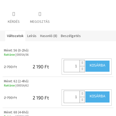
KÉRDÉS
MEGOSZTÁS
Változatok
Leírás
Hasonló (8)
Beszélgetés
Méret: 56 (0-2hó)
Raktáron
| 0005A/56
KOSÁRBA
2 190 Ft
2 790 Ft
Méret: 62 (2-4hó)
Raktáron
| 0005A/62
KOSÁRBA
2 190 Ft
2 790 Ft
Méret: 68 (4-6hó)