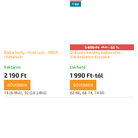
Tipp
5 690 Ft
akár:
–65 %
Baba body, rövid ujjú - M&P,
2részes kislány babaruha -
rózsaszín
Varázslatos éjszaka
Raktáron
Elérhető
2 190 Ft
1 990 Ft-tól
BŐVEBBEN
BŐVEBBEN
74 (6-9hó)
92 (18-24hó)
62-68
68-74
74-80