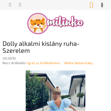
Ugrás
KOSÁR
a
fő
tartalomhoz
Dolly alkalmi kislány ruha-
Szerelem
18126/92
A
Nincs értékelés
Ugrás az értékeléshez
Márka:
Bulsen baby
termék
átlagos
értékelése
5-
ből
0,0
csillag.