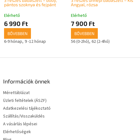
3 részes babaszett – body,
3 részes ünnepi babaszett – Kis
pántos szoknya és fejpánt
Angyal, rózsa
Elérhető
Elérhető
6 990 Ft
7 900 Ft
BŐVEBBEN
BŐVEBBEN
6-9 hónap
9 -12 hónap
56 (0-2hó)
62 (2-4hó)
L
á
b
l
Információk önnek
é
Mérettáblázat
c
Üzleti feltételek (ÁSZF)
Adatkezelési tájékoztató
Szállítás/Visszaküldés
A vásárlás lépései
Elérhetőségek
Blog