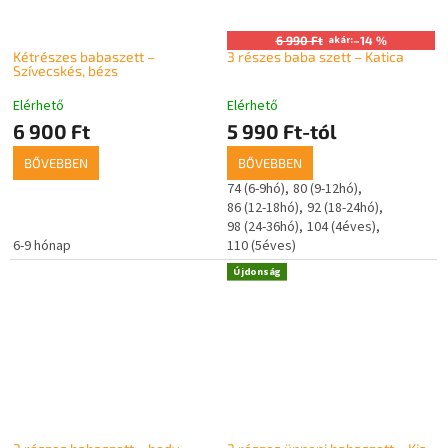
6 990 Ft
akár:
–14 %
Kétrészes babaszett –
3 részes baba szett – Katica
Szívecskés, bézs
Elérhető
Elérhető
6 900 Ft
5 990 Ft-tól
BŐVEBBEN
BŐVEBBEN
74 (6-9hó)
80 (9-12hó)
86 (12-18hó)
92 (18-24hó)
98 (24-36hó)
104 (4éves)
6-9 hónap
110 (5éves)
Újdonság