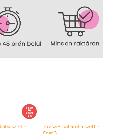
8 590
Ft
akár:
–3 %
baba szett –
3 részes babaruha szett –
Eper 3