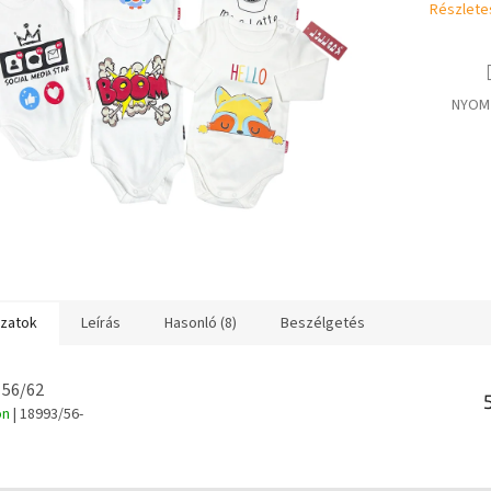
Részlete
NYOM
ozatok
Leírás
Hasonló (8)
Beszélgetés
 56/62
on
| 18993/56-