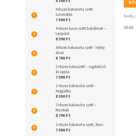
8 390 Ft
BŐ
5részes babaruha szett-
Szivecskés
body, 
7 590 Ft
56-62
4 részes luxus szett babáknak –
Leopárd
8 390 Ft
3részes babaruha szett- Teddy
divat
8 790 Ft
2 részes babaszett – rugdalózó
és sapka
7 590 Ft
2 részes babaruha szett –
Angyalka
8 390 Ft
3 részes babaruha szett –
Macikák
8 790 Ft
2 részes babaruha szett, Maci
7 590 Ft