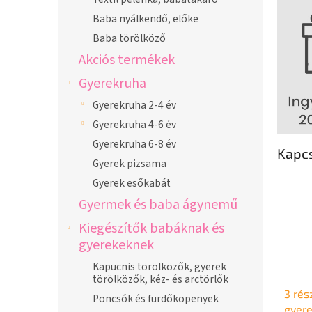
Baba nyálkendő, előke
Baba törölköző
Akciós termékek
Gyerekruha
Gyerekruha 2-4 év
Gyerekruha 4-6 év
Gyerekruha 6-8 év
Kapc
Gyerek pizsama
Gyerek esőkabát
Gyermek és baba ágynemű
Kiegészítők babáknak és
gyerekeknek
Kapucnis törölközők, gyerek
törölközők, kéz- és arctörlők
3 rés
Poncsók és fürdőköpenyek
gyere