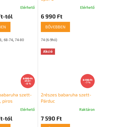
Elérhető
Elérhető
t-tól
6 990 Ft
BEN
BŐVEBBEN
8
68-74
74-80
74 (6-9hó)
Akció
6 990 Ft
8 190 Ft
akár:
–7 %
–8 %
babaruha szett-
2részes babaruha szett-
 piros
Párduc
Elérhető
Raktáron
t-tól
7 590 Ft