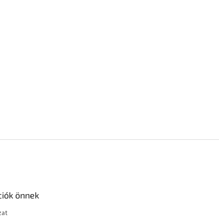
ciók önnek
zat