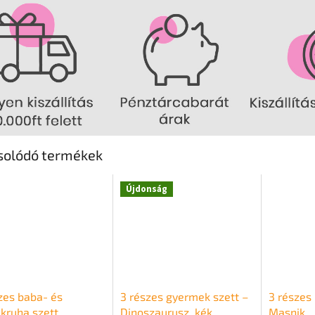
solódó termékek
Újdonság
zes baba- és
3 részes gyermek szett –
3 részes 
kruha szett
Dinoszaurusz, kék
Masnik