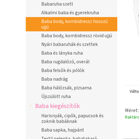
n
Babaruha szett
e
Alkalmi baba és gyerekruha
l
Baba body, kombidressz hosszú
ujjú
Baba body, kombidressz rövid ujjú
Nyári babaruhák és szettek
Baba és lányka ruha
Baba rugdalózó, overál
Baba felsők és pólók
Baba nadrág
Baba hálózsák, pizsama
Vált
Újszülött ruha
Baba kiegészítők
Méret:
Harisnyák, cipők, papucsok és
Raktár
zoknik babáknak
Baba sapka, hajpánt
Textil pelenka, babatakaró