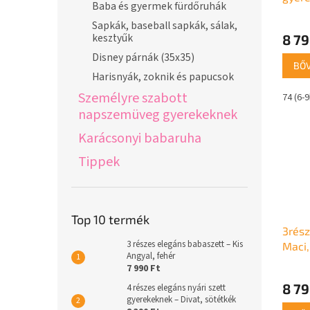
Baba és gyermek fürdőruhák
mellé
Sapkák, baseball sapkák, sálak,
kesztyűk
8 79
Disney párnák (35x35)
BŐ
Harisnyák, zoknik és papucsok
Személyre szabott
74 (6-
napszemüveg gyerekeknek
Karácsonyi babaruha
Tippek
Top 10 termék
3rész
3 részes elegáns babaszett – Kis
Maci,
Angyal, fehér
7 990 Ft
8 79
4 részes elegáns nyári szett
gyerekeknek – Divat, sötétkék