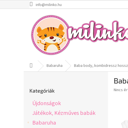
Ugrás
info@milinko.hu
a
fő
tartalomhoz
Kezdőlap
Babaruha
Baba body, kombidressz hosszú
O
Bab
l
Kategóriák
d
A
Nincs é
Kategóriák
átugrása
a
termék
l
átlagos
Újdonságok
s
értékel
5-
ó
Játékok, Kézműves babák
ből
p
Babaruha
0,0
a
csillag.