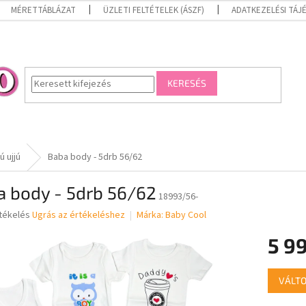
MÉRETTÁBLÁZAT
ÜZLETI FELTÉTELEK (ÁSZF)
ADATKEZELÉSI TÁ
KERESÉS
 ujjú
Baba body - 5drb 56/62
a body - 5drb 56/62
18993/56-
rtékelés
Ugrás az értékeléshez
Márka:
Baby Cool
5 99
ése
Egységár
VÁLTO