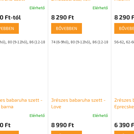
nnyel – Kutyus
Elérhető
Elérhető
0 Ft-tól
8 290 Ft
8 290 F
VEBBEN
BŐVEBBEN
BŐVEB
9hó)
80 (9-12hó)
86 (12-18hó)
74 (6-9hó)
4 éves
80 (9-12hó)
86 (12-18hó)
56-62
62-6
es babaruha szett -
3részes babaruha szett -
2részes 
 barna
Love
Eprecske,
Elérhető
Elérhető
0 Ft
8 990 Ft
6 390 F