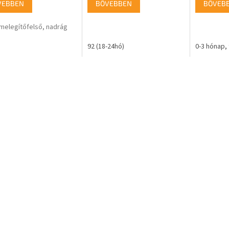
VEBBEN
BŐVEBBEN
BŐVEB
melegítőfelső, nadrág
92 (18-24hó)
0-3 hónap