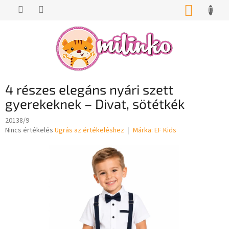
Ugrás
KOSÁR
a
fő
tartalomhoz
4 részes elegáns nyári szett
gyerekeknek – Divat, sötétkék
20138/9
A
Nincs értékelés
Ugrás az értékeléshez
Márka:
EF Kids
termék
átlagos
értékelése
5-
ből
0,0
csillag.