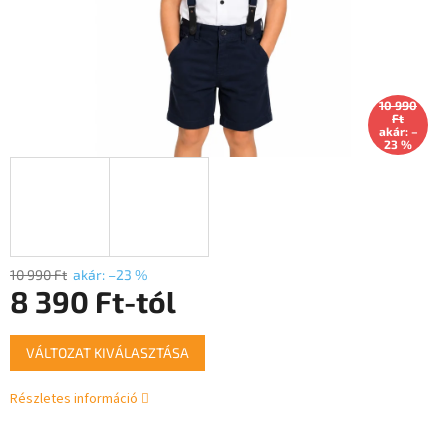
10 990
Ft
akár: –
23 %
10 990 Ft
akár: –23 %
8 390 Ft
-tól
Egységár:
VÁLTOZAT KIVÁLASZTÁSA
Részletes információ