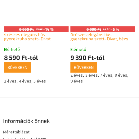
9 990 Ft
akár:
–14 %
9 990 Ft
akár:
–6 %
4részes elegáns fiús
4részes elegáns fiús
gyerekruha szett- Divat
gyerekruha szett- Divat, bézs
Elérhető
Elérhető
8 590 Ft-tól
9 390 Ft-tól
BŐVEBBEN
BŐVEBBEN
2 éves
3 éves
7 éves
8 éves
2 éves
4 éves
5 éves
9 éves
L
á
b
l
Információk önnek
é
Mérettáblázat
c