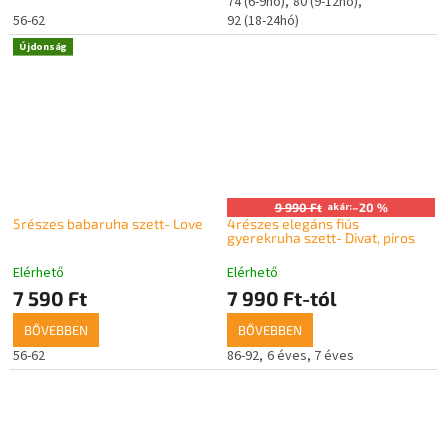
74 (6-9hó)
80 (9-12hó)
56-62
92 (18-24hó)
Újdonság
9 990 Ft
akár:
–20 %
5részes babaruha szett- Love
4részes elegáns fiús
gyerekruha szett- Divat, piros
Elérhető
Elérhető
7 590 Ft
7 990 Ft-tól
BŐVEBBEN
BŐVEBBEN
56-62
86-92
6 éves
7 éves