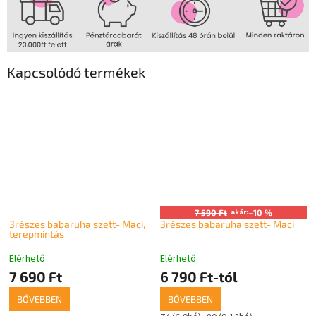
Kapcsolódó termékek
7 590 Ft
akár:
–10 %
3részes babaruha szett- Maci,
3részes babaruha szett- Maci
terepmintás
Elérhető
Elérhető
7 690 Ft
6 790 Ft-tól
BŐVEBBEN
BŐVEBBEN