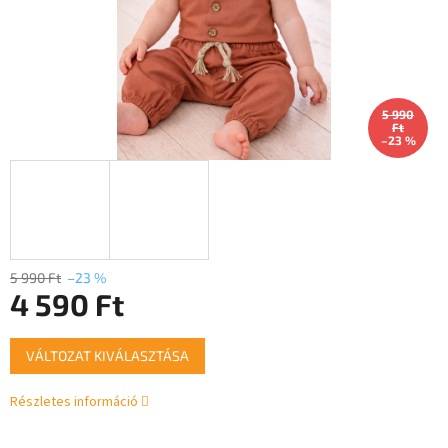
5 990
Ft
–23 %
5 990 Ft
–23 %
4 590 Ft
Egységár:
VÁLTOZAT KIVÁLASZTÁSA
Részletes információ