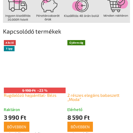
Kapcsolódó termékek
Akció
Újdonság
Tipp
5 190 Ft
–23 %
Rugdalózó hajpánttal- Bézs
2 részes elegáns babaszett
„Moda”
Raktáron
Elérhető
3 990 Ft
8 590 Ft
BŐVEBBEN
BŐVEBBEN