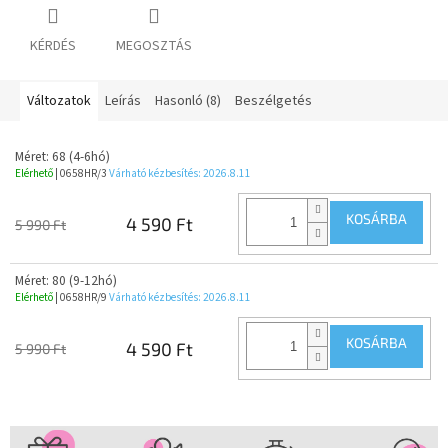
KÉRDÉS
MEGOSZTÁS
Változatok
Leírás
Hasonló (8)
Beszélgetés
Méret: 68 (4-6hó)
Elérhető
| 0658HR/3
Várható kézbesítés:
2026.8.11
KOSÁRBA
4 590 Ft
5 990 Ft
Méret: 80 (9-12hó)
Elérhető
| 0658HR/9
Várható kézbesítés:
2026.8.11
KOSÁRBA
4 590 Ft
5 990 Ft