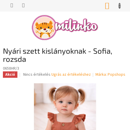
Ugrás
KOSÁR
a
fő
tartalomhoz
Nyári szett kislányoknak - Sofia,
rozsda
0658HR/3
A
Nincs értékelés
Ugrás az értékeléshez
Márka:
Popshops
Akció
termék
átlagos
értékelése
5-
ből
0,0
csillag.