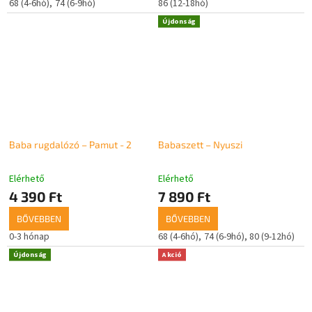
68 (4-6hó)
74 (6-9hó)
86 (12-18hó)
Újdonság
Baba rugdalózó – Pamut - 2
Babaszett – Nyuszi
Elérhető
Elérhető
4 390 Ft
7 890 Ft
BŐVEBBEN
BŐVEBBEN
0-3 hónap
68 (4-6hó)
74 (6-9hó)
80 (9-12hó)
Újdonság
Akció