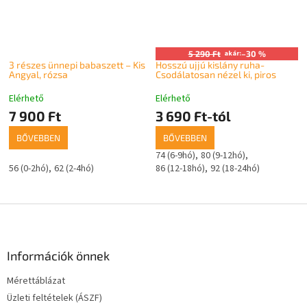
5 290 Ft
akár:
–30 %
3 részes ünnepi babaszett – Kis
Hosszú ujjú kislány ruha-
Angyal, rózsa
Csodálatosan nézel ki, piros
Elérhető
Elérhető
7 900 Ft
3 690 Ft-tól
BŐVEBBEN
BŐVEBBEN
74 (6-9hó)
80 (9-12hó)
56 (0-2hó)
62 (2-4hó)
86 (12-18hó)
92 (18-24hó)
L
á
b
l
Információk önnek
é
Mérettáblázat
c
Üzleti feltételek (ÁSZF)