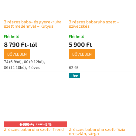
3 részes baba- és gyerekruha
3 részes babaruha szett –
szett mellénnyel – Kutyus
szivecskés
Elérhető
Elérhető
8 790 Ft-tól
5 900 Ft
BŐVEBBEN
BŐVEBBEN
74 (6-9hó)
80 (9-12hó)
86 (12-18hó)
4 éves
62-68
Tipp
6 990 Ft
akár:
–8 %
2részes babaruha szett- Trend
2részes babaruha szett- Szia
oroszlán, sárga