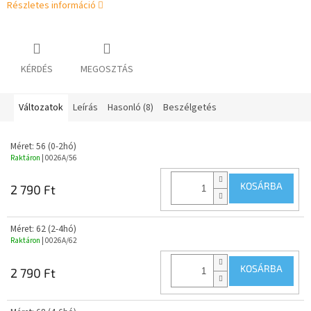
Részletes információ
KÉRDÉS
MEGOSZTÁS
Változatok
Leírás
Hasonló (8)
Beszélgetés
Méret: 56 (0-2hó)
Raktáron
| 0026A/56
KOSÁRBA
2 790 Ft
Méret: 62 (2-4hó)
Raktáron
| 0026A/62
KOSÁRBA
2 790 Ft