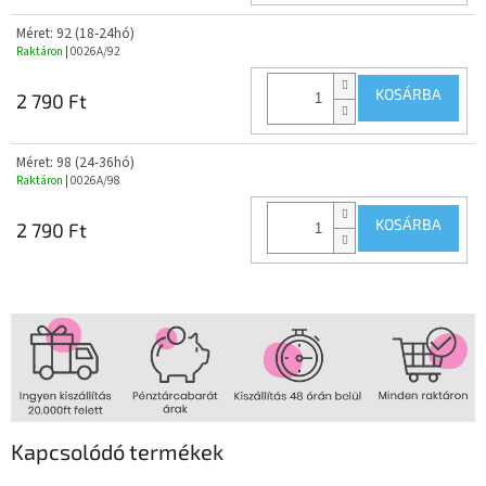
Méret: 92 (18-24hó)
Raktáron
| 0026A/92
KOSÁRBA
2 790 Ft
Méret: 98 (24-36hó)
Raktáron
| 0026A/98
KOSÁRBA
2 790 Ft
Kapcsolódó termékek