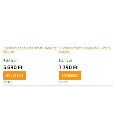
3részes babaruha szett- Boldog
5 részes szett babáknak – Maci,
kicsike
lányos
Raktáron
Elérhető
5 690 Ft
7 790 Ft
BŐVEBBEN
BŐVEBBEN
62-68
56-62