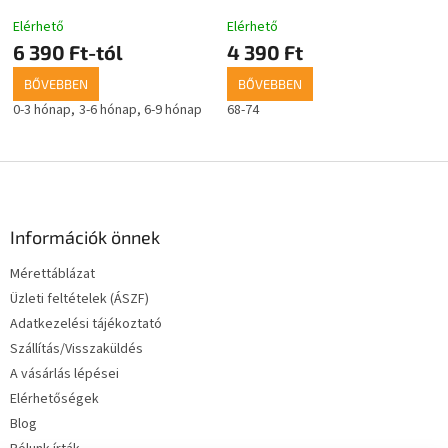
Elérhető
Elérhető
6 390 Ft-tól
4 390 Ft
BŐVEBBEN
BŐVEBBEN
0-3 hónap
3-6 hónap
6-9 hónap
68-74
L
á
b
l
Információk önnek
é
Mérettáblázat
c
Üzleti feltételek (ÁSZF)
Adatkezelési tájékoztató
Szállítás/Visszaküldés
A vásárlás lépései
Elérhetőségek
Blog