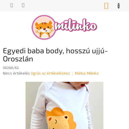
Ugrás
KOSÁR
a
fő
tartalomhoz
Egyedi baba body, hosszú ujjú-
Oroszlán
0026A/62
A
Nincs értékelés
Ugrás az értékeléshez
Márka:
Milinko
termék
átlagos
értékelése
5-
ből
0,0
csillag.