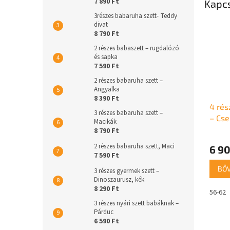
7 890 Ft
Kapc
3részes babaruha szett- Teddy
divat
8 790 Ft
2 részes babaszett – rugdalózó
és sapka
7 590 Ft
2 részes babaruha szett –
Angyalka
8 390 Ft
4 rés
3 részes babaruha szett –
– Cse
Macikák
8 790 Ft
2 részes babaruha szett, Maci
6 90
7 590 Ft
BŐ
3 részes gyermek szett –
Dinoszaurusz, kék
8 290 Ft
56-62
3 részes nyári szett babáknak –
Párduc
6 590 Ft