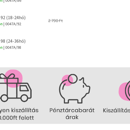
on
| 0047A/86
 92 (18-24hó)
2 790 Ft
on
| 0047A/92
 98 (24-36hó)
on
| 0047A/98