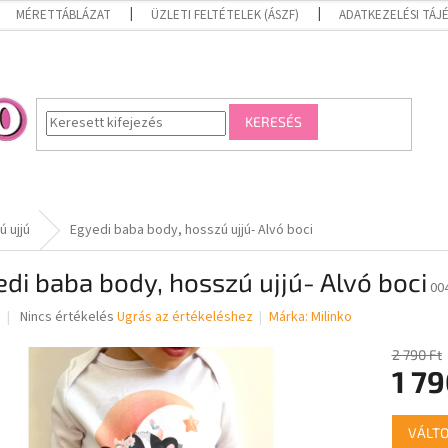
MÉRETTÁBLÁZAT
ÜZLETI FELTÉTELEK (ÁSZF)
ADATKEZELÉSI TÁ
KERESÉS
 ujjú
Egyedi baba body, hosszú ujjú- Alvó boci
di baba body, hosszú ujjú- Alvó boci
00
A
Nincs értékelés
Ugrás az értékeléshez
Márka:
Milinko
termék
átlagos
2 790 Ft
értékelése
1 79
5-
ből
Egységár
0,0
VÁLTO