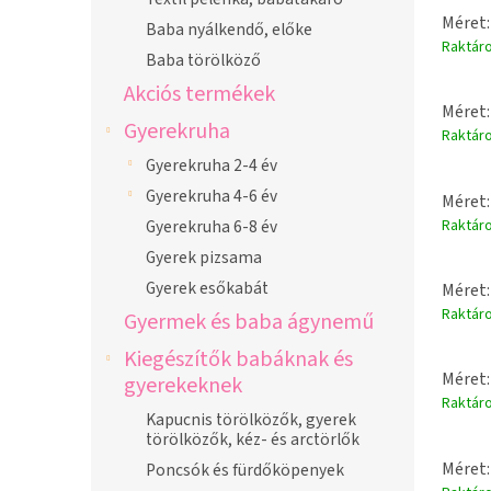
Méret:
Baba nyálkendő, előke
Raktár
Baba törölköző
Akciós termékek
Méret:
Gyerekruha
Raktár
Gyerekruha 2-4 év
Gyerekruha 4-6 év
Méret:
Raktár
Gyerekruha 6-8 év
Gyerek pizsama
Gyerek esőkabát
Méret:
Raktár
Gyermek és baba ágynemű
Kiegészítők babáknak és
Méret:
gyerekeknek
Raktár
Kapucnis törölközők, gyerek
törölközők, kéz- és arctörlők
Méret:
Poncsók és fürdőköpenyek