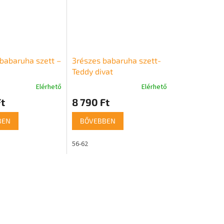
 babaruha szett –
3részes babaruha szett-
Teddy divat
Elérhető
Elérhető
t
8 790 Ft
BEN
BŐVEBBEN
56-62