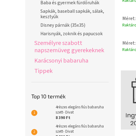
Raktár
Baba és gyermek fürdőruhák
Sapkák, baseball sapkák, sálak,
kesztyűk
Méret:
Disney párnák (35x35)
Raktár
Harisnyák, zoknik és papucsok
Személyre szabott
Méret:
napszemüveg gyerekeknek
Raktár
Karácsonyi babaruha
Tippek
Top 10 termék
4részes elegáns fiús babaruha
szett- Divat
8 390 Ft
4részes elegáns fiús babaruha
szett- Divat