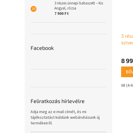
3 részes ünnepi babaszett – Kis
Angyal, rózsa
7 900 Ft
3 rés
szive
Facebook
8 99
BŐ
68 (4-
Feliratkozás hírlevélre
Adja meg az e-mail címét, és mi
tájékoztatást küldünk webáruházunk új
termékeiről.