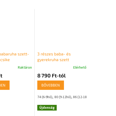
babaruha szett-
3 részes baba- és
icsike
gyerekruha szett
mellénnyel – Kutyus
Raktáron
Elérhető
t
8 790 Ft-tól
BEN
BŐVEBBEN
74 (6-9hó)
80 (9-12hó)
86 (12-18hó)
4 éves
Újdonság