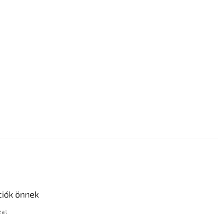
ciók önnek
zat