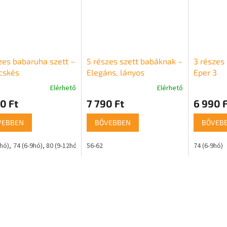
zes babaruha szett –
5 részes szett babáknak –
3 részes
cskés
Elegáns, lányos
Eper 3
Elérhető
Elérhető
0 Ft
7 790 Ft
6 990 F
VEBBEN
BŐVEBBEN
BŐVEB
6hó)
74 (6-9hó)
80 (9-12hó)
56-62
74 (6-9hó)