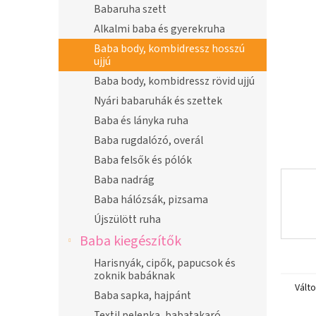
n
Babaruha szett
e
Alkalmi baba és gyerekruha
l
Baba body, kombidressz hosszú
ujjú
Baba body, kombidressz rövid ujjú
Nyári babaruhák és szettek
Baba és lányka ruha
Baba rugdalózó, overál
Baba felsők és pólók
Baba nadrág
Baba hálózsák, pizsama
Újszülött ruha
Baba kiegészítők
Harisnyák, cipők, papucsok és
zoknik babáknak
Vált
Baba sapka, hajpánt
Textil pelenka, babatakaró