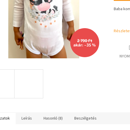
csillag.
Baba kom
Részlete
2 790 Ft
akár: –35 %
NYOM
ozatok
Leírás
Hasonló (8)
Beszélgetés