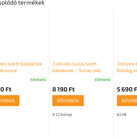
solódó termékek
zes szett babáknak
3 részes luxus szett
3részes 
resznye
babáknak – Szivecske
Boldog k
Elérhető
Elérhető
0 Ft
8 190 Ft
5 690 F
VEBBEN
BŐVEBBEN
BŐVEB
9-12 hónap
62-68