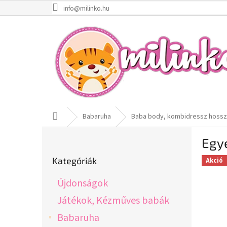
Ugrás
info@milinko.hu
a
fő
tartalomhoz
Kezdőlap
Babaruha
Baba body, kombidressz hosszú
O
Egye
l
Kategóriák
d
Kategóriák
Akció
átugrása
a
l
Újdonságok
s
ó
Játékok, Kézműves babák
p
Babaruha
a