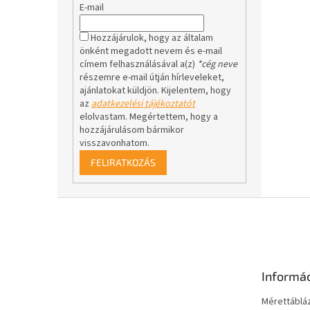
E-mail
Hozzájárulok, hogy az általam
önként megadott nevem és e-mail
címem felhasználásával a(z)
*cég neve
részemre e-mail útján hírleveleket,
ajánlatokat küldjön. Kijelentem, hogy
az
adatkezelési tájékoztatót
elolvastam. Megértettem, hogy a
hozzájárulásom bármikor
visszavonhatom.
FELIRATKOZÁS
L
á
b
l
é
Informá
c
Mérettáblá