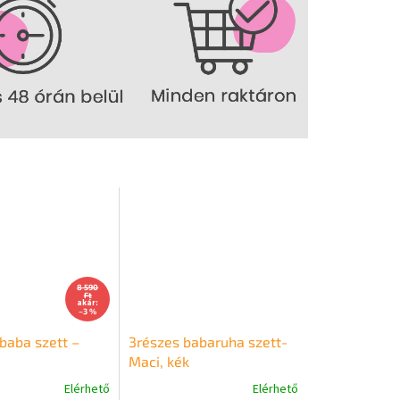
8 590
Ft
akár:
–3 %
baba szett –
3részes babaruha szett-
Maci, kék
Elérhető
Elérhető