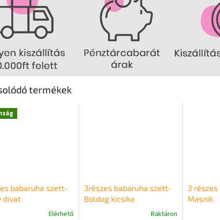
solódó termékek
nság
es babaruha szett-
3részes babaruha szett-
3 részes 
 divat
Boldog kicsike
Masnik
Elérhető
Raktáron