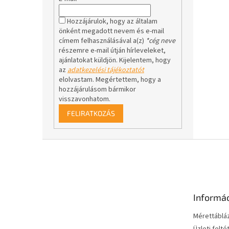
Hozzájárulok, hogy az általam
önként megadott nevem és e-mail
címem felhasználásával a(z)
*cég neve
részemre e-mail útján hírleveleket,
ajánlatokat küldjön. Kijelentem, hogy
az
adatkezelési tájékoztatót
elolvastam. Megértettem, hogy a
hozzájárulásom bármikor
visszavonhatom.
FELIRATKOZÁS
L
á
b
l
é
Informá
c
Mérettáblá
Üzleti felté