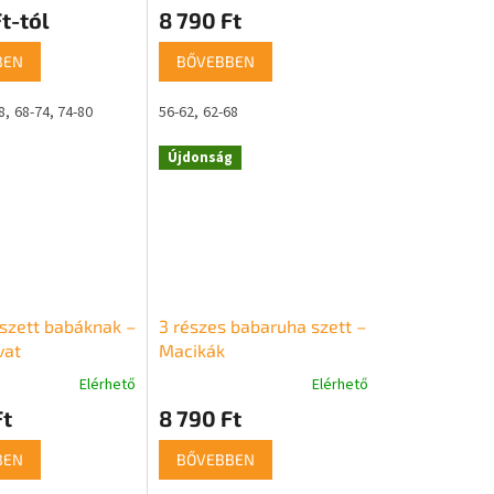
t-tól
8 790 Ft
BEN
BŐVEBBEN
8
68-74
74-80
56-62
62-68
Újdonság
 szett babáknak –
3 részes babaruha szett –
vat
Macikák
Elérhető
Elérhető
Ft
8 790 Ft
BEN
BŐVEBBEN