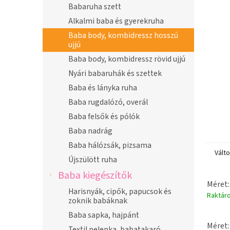
n
Babaruha szett
e
Alkalmi baba és gyerekruha
l
Baba body, kombidressz hosszú
ujjú
Baba body, kombidressz rövid ujjú
Nyári babaruhák és szettek
Baba és lányka ruha
Baba rugdalózó, overál
Baba felsők és pólók
Baba nadrág
Baba hálózsák, pizsama
Vált
Újszülött ruha
Baba kiegészítők
Méret:
Harisnyák, cipők, papucsok és
Raktár
zoknik babáknak
Baba sapka, hajpánt
Méret:
Textil pelenka, babatakaró