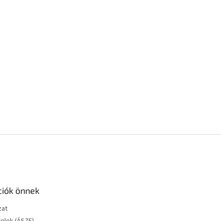
ciók önnek
zat
telek (ÁSZF)