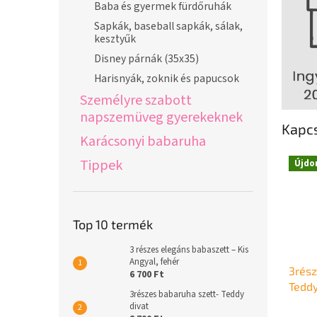
Baba és gyermek fürdőruhák
Sapkák, baseball sapkák, sálak,
kesztyűk
Disney párnák (35x35)
Harisnyák, zoknik és papucsok
Személyre szabott
napszemüveg gyerekeknek
Kapc
Karácsonyi babaruha
Tippek
Újdo
Top 10 termék
3 részes elegáns babaszett – Kis
Angyal, fehér
3rész
6 700 Ft
Teddy
3részes babaruha szett- Teddy
divat