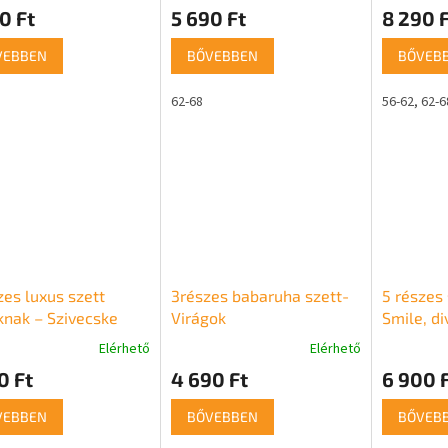
0 Ft
5 690 Ft
8 290 F
VEBBEN
BŐVEBBEN
BŐVEB
62-68
56-62
62-6
zes luxus szett
3részes babaruha szett-
5 részes
nak – Szivecske
Virágok
Smile, di
Elérhető
Elérhető
0 Ft
4 690 Ft
6 900 
VEBBEN
BŐVEBBEN
BŐVEB