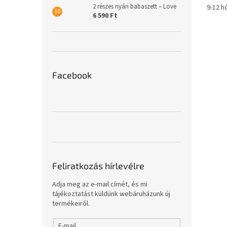
2 részes nyári babaszett – Love
9-12 h
6 590 Ft
Facebook
Feliratkozás hírlevélre
Adja meg az e-mail címét, és mi
tájékoztatást küldünk webáruházunk új
termékeiről.
E-mail