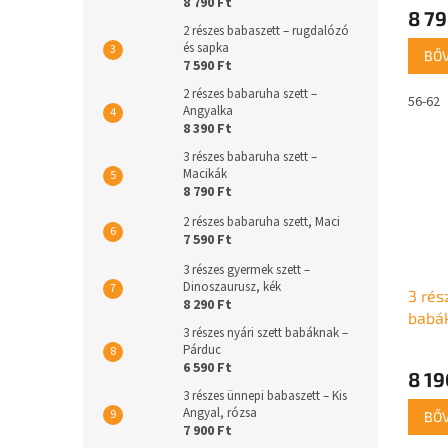
8 790 Ft
8 79
2 részes babaszett – rugdalózó
és sapka
BŐ
7 590 Ft
2 részes babaruha szett –
56-62
Angyalka
8 390 Ft
3 részes babaruha szett –
Macikák
8 790 Ft
2 részes babaruha szett, Maci
7 590 Ft
3 részes gyermek szett –
Dinoszaurusz, kék
3 rés
8 290 Ft
babák
3 részes nyári szett babáknak –
Párduc
6 590 Ft
8 19
3 részes ünnepi babaszett – Kis
Angyal, rózsa
BŐ
7 900 Ft