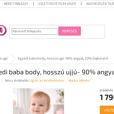
MÉRETTÁBLÁZAT
ÜZLETI FELTÉTELEK (ÁSZF)
ADATKEZELÉSI TÁ
KERESÉS
 ujjú
Egyedi baba body, hosszú ujjú- 90% angyal, 10% bajkeverő
di baba body, hosszú ujjú- 90% angya
A
Nincs értékelés
Ugrás az értékeléshez
Márka:
Milinko
termék
átlagos
2 590 Ft
értékelése
1 79
5-
ből
Egységár
0,0
VÁLTO