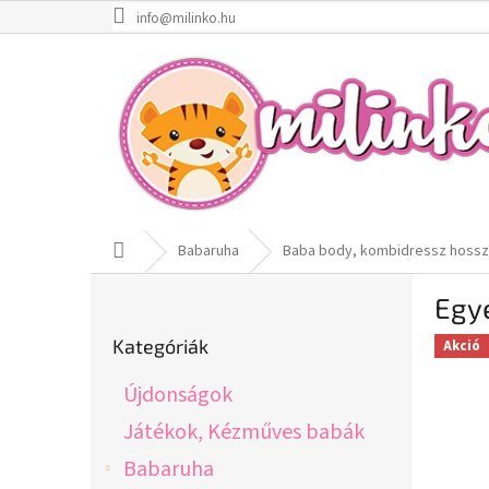
Ugrás
info@milinko.hu
a
fő
tartalomhoz
Kezdőlap
Babaruha
Baba body, kombidressz hosszú
O
Egye
l
Kategóriák
d
Kategóriák
Akció
átugrása
a
l
Újdonságok
s
ó
Játékok, Kézműves babák
p
Babaruha
a