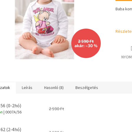
csillag.
Baba kom
Részlete
2 590 Ft
akár: –30 %
NYOM
ozatok
Leírás
Hasonló (8)
Beszélgetés
 56 (0-2hó)
2 590 Ft
on
| 0007A/56
 62 (2-4hó)