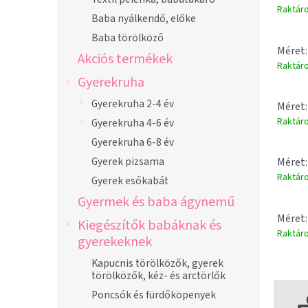
Raktár
Baba nyálkendő, előke
Baba törölköző
Méret:
Akciós termékek
Raktár
Gyerekruha
Gyerekruha 2-4 év
Méret:
Raktár
Gyerekruha 4-6 év
Gyerekruha 6-8 év
Gyerek pizsama
Méret:
Raktár
Gyerek esőkabát
Gyermek és baba ágynemű
Méret:
Kiegészítők babáknak és
Raktár
gyerekeknek
Kapucnis törölközők, gyerek
törölközők, kéz- és arctörlők
Poncsók és fürdőköpenyek