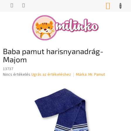
Ugrás
KOSÁR
a
fő
tartalomhoz
Baba pamut harisnyanadrág-
Majom
13737
A
Nincs értékelés
Ugrás az értékeléshez
Márka:
Mr. Pamut
termék
átlagos
értékelése
5-
ből
0,0
csillag.