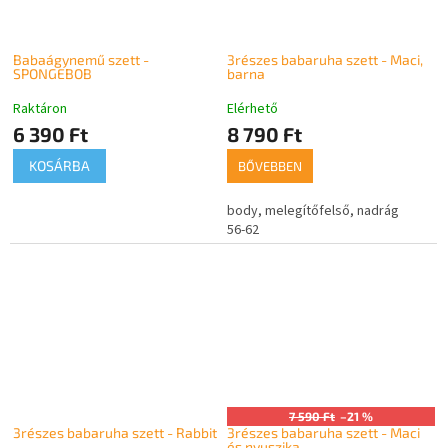
Babaágynemű szett -
3részes babaruha szett - Maci,
SPONGEBOB
barna
Raktáron
Elérhető
6 390 Ft
8 790 Ft
KOSÁRBA
BŐVEBBEN
body, melegítőfelső, nadrág
56-62
7 590 Ft
–21 %
3részes babaruha szett - Rabbit
3részes babaruha szett - Maci
és nyuszika