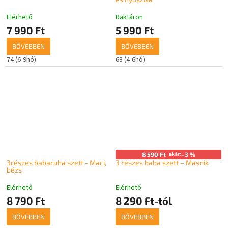
Elérhető
Raktáron
7 990 Ft
5 990 Ft
BŐVEBBEN
BŐVEBBEN
74 (6-9hó)
68 (4-6hó)
8 590 Ft
akár:
–3 %
3részes babaruha szett - Maci,
3 részes baba szett – Masnik
bézs
Elérhető
Elérhető
8 790 Ft
8 290 Ft-tól
BŐVEBBEN
BŐVEBBEN