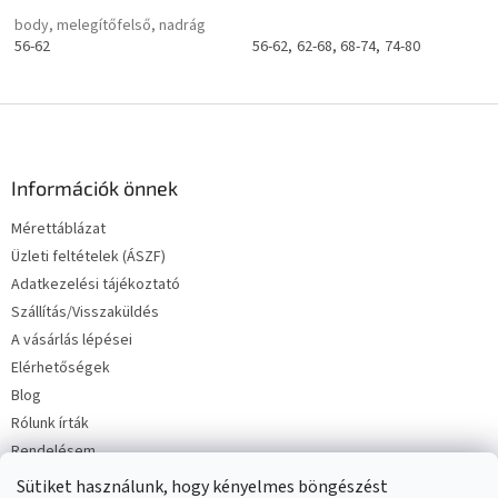
body, melegítőfelső, nadrág
56-62
56-62
62-68
68-74
74-80
L
á
b
l
Információk önnek
é
Mérettáblázat
c
Üzleti feltételek (ÁSZF)
Adatkezelési tájékoztató
Szállítás/Visszaküldés
A vásárlás lépései
Elérhetőségek
Blog
Rólunk írták
Rendelésem
Sütiket használunk, hogy kényelmes böngészést