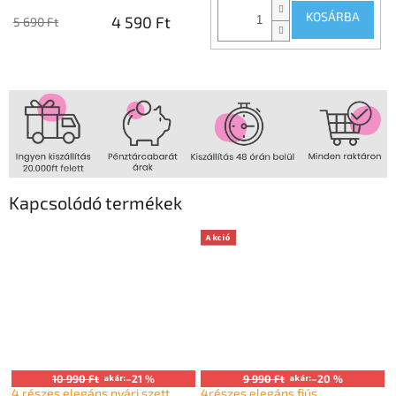
KOSÁRBA
4 590 Ft
5 690 Ft
Kapcsolódó termékek
Akció
10 990 Ft
akár:
–21 %
9 990 Ft
akár:
–20 %
4 részes elegáns nyári szett
4részes elegáns fiús