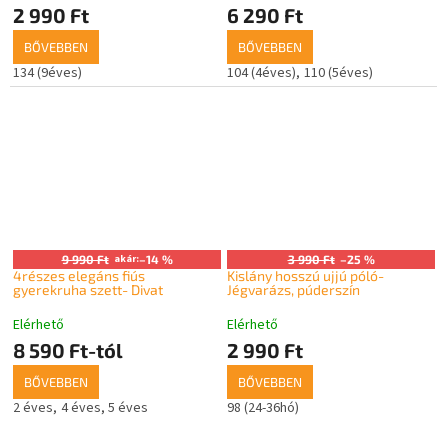
2 990 Ft
6 290 Ft
BŐVEBBEN
BŐVEBBEN
134 (9éves)
104 (4éves)
110 (5éves)
9 990 Ft
akár:
–14 %
3 990 Ft
–25 %
4részes elegáns fiús
Kislány hosszú ujjú póló-
gyerekruha szett- Divat
Jégvarázs, púderszín
Elérhető
Elérhető
8 590 Ft-tól
2 990 Ft
BŐVEBBEN
BŐVEBBEN
2 éves
4 éves
5 éves
98 (24-36hó)