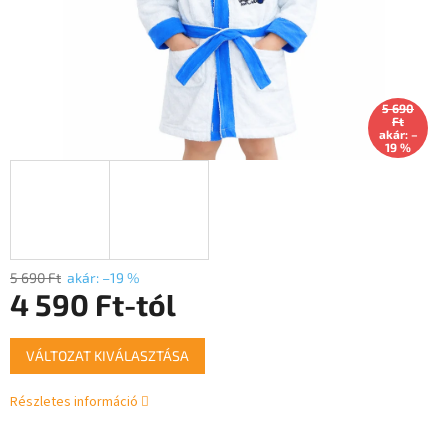
5 690
Ft
akár: –
19 %
5 690 Ft
akár: –19 %
4 590 Ft
-tól
Egységár:
VÁLTOZAT KIVÁLASZTÁSA
Részletes információ