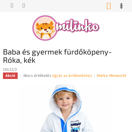
Ugrás
KOSÁR
a
fő
tartalomhoz
Baba és gyermek fürdőköpeny-
Róka, kék
16122/3
A
Nincs értékelés
Ugrás az értékeléshez
Márka:
Miniworld
Akció
termék
átlagos
értékelése
5-
ből
0,0
csillag.