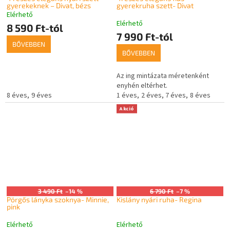
gyerekeknek – Divat, bézs
gyerekruha szett- Divat
Elérhető
A
Elérhető
termék
8 590 Ft-tól
7 990 Ft-tól
átlagos
BŐVEBBEN
értékelése
BŐVEBBEN
5-
ből
5,0
Az ing mintázata méretenként
csillag.
enyhén eltérhet.
8 éves
9 éves
1 éves
2 éves
7 éves
8 éves
Akció
3 490 Ft
–14 %
6 790 Ft
–7 %
Pörgős lányka szoknya- Minnie,
Kislány nyári ruha- Regina
pink
Elérhető
Elérhető