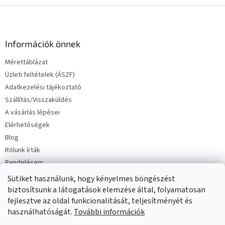
L
á
b
l
Információk önnek
é
Mérettáblázat
c
Üzleti feltételek (ÁSZF)
Adatkezelési tájékoztató
Szállítás/Visszaküldés
A vásárlás lépései
Elérhetőségek
Blog
Rólunk írták
Rendelésem
Sütiket használunk, hogy kényelmes böngészést
biztosítsunk a látogatások elemzése által, folyamatosan
fejlesztve az oldal funkcionalitását, teljesítményét és
használhatóságát.
További információk