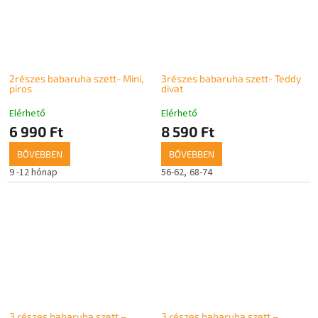
2részes babaruha szett- Mini,
3részes babaruha szett- Teddy
piros
divat
Elérhető
Elérhető
6 990 Ft
8 590 Ft
BŐVEBBEN
BŐVEBBEN
9 -12 hónap
56-62
68-74
3 részes babaruha szett –
3 részes babaruha szett –