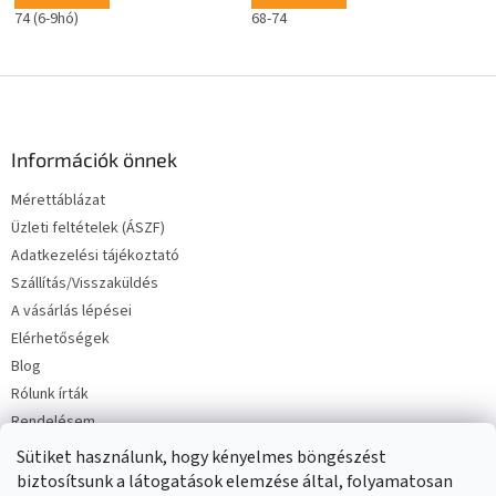
74 (6-9hó)
68-74
L
á
b
l
Információk önnek
é
Mérettáblázat
c
Üzleti feltételek (ÁSZF)
Adatkezelési tájékoztató
Szállítás/Visszaküldés
A vásárlás lépései
Elérhetőségek
Blog
Rólunk írták
Rendelésem
Sütiket használunk, hogy kényelmes böngészést
biztosítsunk a látogatások elemzése által, folyamatosan