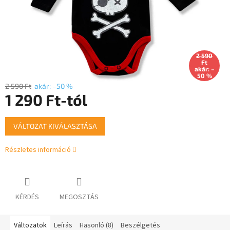
2 590
Ft
akár: –
50 %
2 590 Ft
akár: –50 %
1 290 Ft
-tól
Egységár:
VÁLTOZAT KIVÁLASZTÁSA
Részletes információ
KÉRDÉS
MEGOSZTÁS
Változatok
Leírás
Hasonló (8)
Beszélgetés