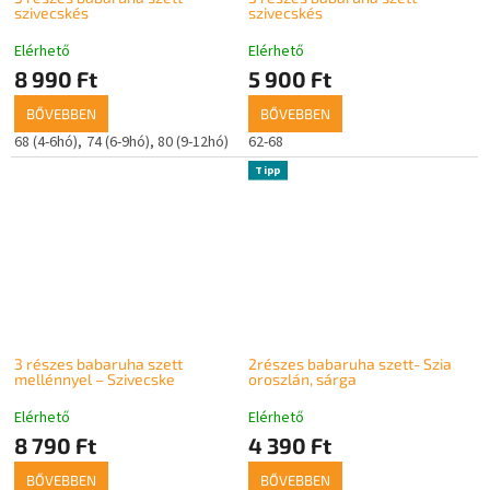
szivecskés
szivecskés
Elérhető
Elérhető
8 990 Ft
5 900 Ft
BŐVEBBEN
BŐVEBBEN
68 (4-6hó)
74 (6-9hó)
80 (9-12hó)
62-68
Tipp
3 részes babaruha szett
2részes babaruha szett- Szia
mellénnyel – Szivecske
oroszlán, sárga
Elérhető
Elérhető
8 790 Ft
4 390 Ft
BŐVEBBEN
BŐVEBBEN