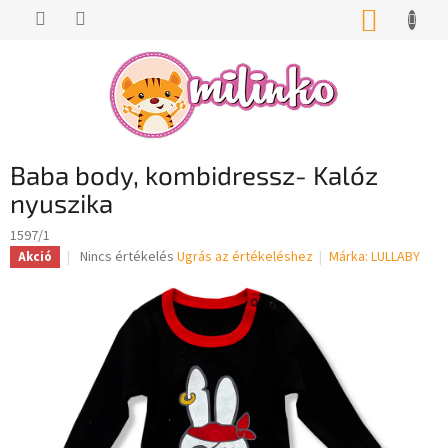
Ugrás
KOSÁR
a
fő
tartalomhoz
Baba body, kombidressz- Kalóz
nyuszika
1597/1
A
Nincs értékelés
Ugrás az értékeléshez
Márka:
LULLABY
Akció
termék
átlagos
értékelése
5-
ből
0,0
csillag.