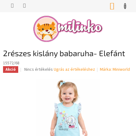
Ugrás
KOSÁR
a
fő
tartalomhoz
2részes kislány babaruha- Elefánt
15572/68
A
Nincs értékelés
Ugrás az értékeléshez
Márka:
Miniworld
Akció
termék
átlagos
értékelése
5-
ből
0,0
csillag.