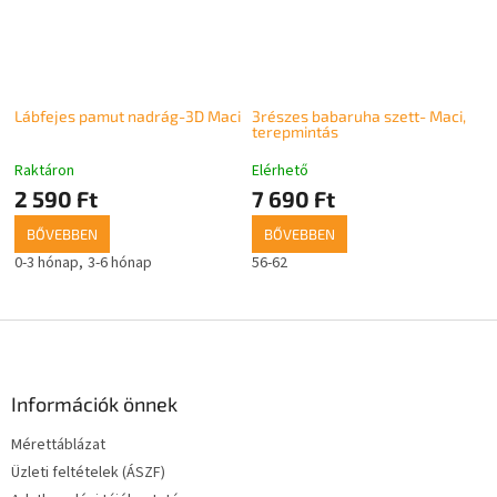
Lábfejes pamut nadrág-3D Maci
3részes babaruha szett- Maci,
terepmintás
Raktáron
Elérhető
2 590 Ft
7 690 Ft
BŐVEBBEN
BŐVEBBEN
0-3 hónap
3-6 hónap
56-62
L
á
b
l
Információk önnek
é
Mérettáblázat
c
Üzleti feltételek (ÁSZF)