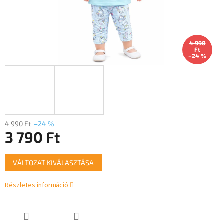
4 990
Ft
–24 %
4 990 Ft
–24 %
3 790 Ft
Egységár:
VÁLTOZAT KIVÁLASZTÁSA
Részletes információ