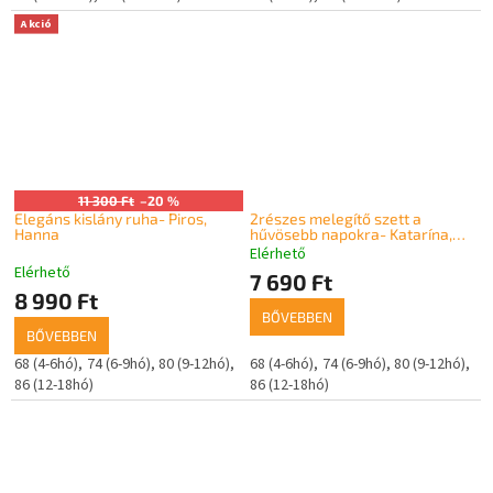
Akció
11 300 Ft
–20 %
Elegáns kislány ruha- Piros,
2részes melegítő szett a
Hanna
hűvösebb napokra- Katarína,
lilás-rózsaszín
Elérhető
A
Elérhető
termék
7 690 Ft
8 990 Ft
átlagos
BŐVEBBEN
értékelése
BŐVEBBEN
5-
ből
68 (4-6hó)
74 (6-9hó)
80 (9-12hó)
68 (4-6hó)
74 (6-9hó)
80 (9-12hó)
5,0
86 (12-18hó)
86 (12-18hó)
csillag.