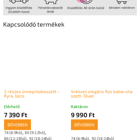
Kapcsolódó termékek
2 részes ünnepi babaszett –
4részes elegáns fiús babaruha
Kyra, bézs
szett- Divat
Elérhető
Raktáron
7 390 Ft
9 990 Ft
BŐVEBBEN
BŐVEBBEN
74 (6-9hó)
80 (9-12hó)
86 (12-18hó)
92 (18-24hó)
74 (6-9hó)
92 (18-24hó)