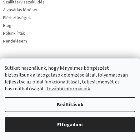
Szállítás/Visszaküldés
A vásárlás lépései
Elérhetőségek
Blog
Rólunk írták
Rendelésem
Sütiket használunk, hogy kényelmes böngészést
biztosítsunk a látogatások elemzése által, folyamatosan
fejlesztve az oldal funkcionalitását, teljesítményét és
Copyright 2026
Milinko baba és gyermekruha
. Minden jog
fenntartva.
használhatóságát.
További információk
Beállítások
Elfogadom