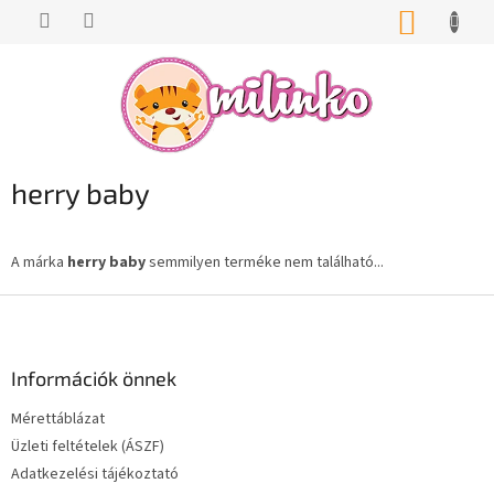
Ugrás
KOSÁR
a
fő
tartalomhoz
herry baby
A márka
herry baby
semmilyen terméke nem található...
L
á
b
l
Információk önnek
é
Mérettáblázat
c
Üzleti feltételek (ÁSZF)
Adatkezelési tájékoztató