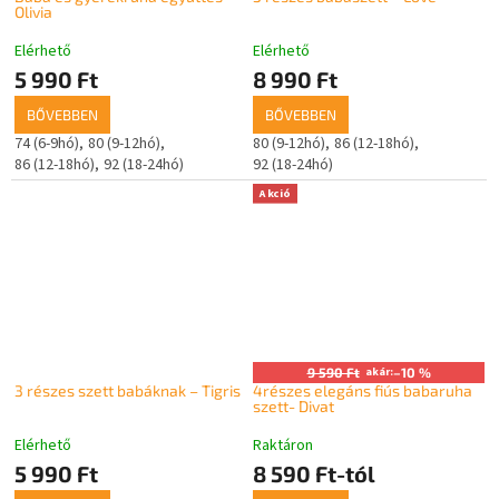
Olivia
Elérhető
Elérhető
5 990 Ft
8 990 Ft
BŐVEBBEN
BŐVEBBEN
74 (6-9hó)
80 (9-12hó)
80 (9-12hó)
86 (12-18hó)
86 (12-18hó)
92 (18-24hó)
92 (18-24hó)
Akció
9 590 Ft
akár:
–10 %
3 részes szett babáknak – Tigris
4részes elegáns fiús babaruha
szett- Divat
Elérhető
Raktáron
5 990 Ft
8 590 Ft-tól