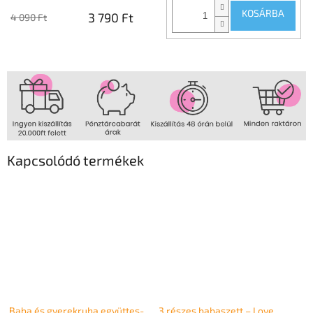
KOSÁRBA
3 790 Ft
4 090 Ft
Kapcsolódó termékek
Baba és gyerekruha együttes-
3 részes babaszett – Love