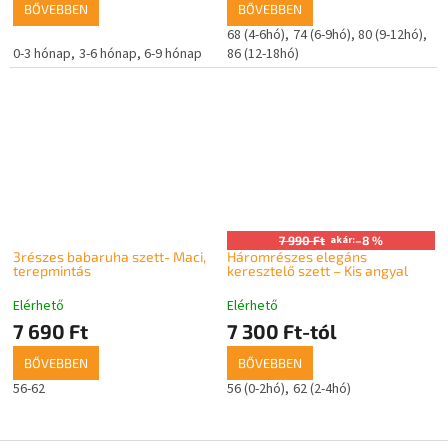
BŐVEBBEN
BŐVEBBEN
68 (4-6hó)
74 (6-9hó)
80 (9-12hó)
0-3 hónap
3-6 hónap
6-9 hónap
86 (12-18hó)
7 990 Ft
akár:
–8 %
3részes babaruha szett- Maci,
Háromrészes elegáns
terepmintás
keresztelő szett – Kis angyal
Elérhető
Elérhető
7 690 Ft
7 300 Ft-tól
BŐVEBBEN
BŐVEBBEN
56-62
56 (0-2hó)
62 (2-4hó)