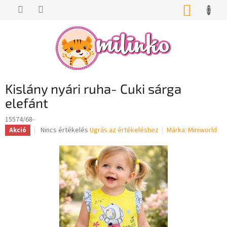
Ugrás
KOSÁR
a
fő
tartalomhoz
Kislány nyári ruha- Cuki sárga
elefánt
15574/68-
A
Nincs értékelés
Ugrás az értékeléshez
Márka:
Miniworld
Akció
termék
átlagos
értékelése
5-
ből
0,0
csillag.