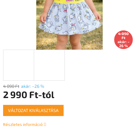
4 090
Ft
akár: –
26 %
4 090 Ft
akár: –26 %
2 990 Ft
-tól
Egységár:
VÁLTOZAT KIVÁLASZTÁSA
Részletes információ