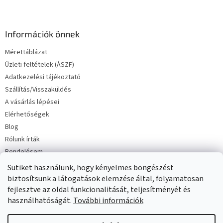
L
á
b
l
Információk önnek
é
Mérettáblázat
c
Üzleti feltételek (ÁSZF)
Adatkezelési tájékoztató
Szállítás/Visszaküldés
A vásárlás lépései
Elérhetőségek
Blog
Rólunk írták
Rendelésem
Sütiket használunk, hogy kényelmes böngészést
biztosítsunk a látogatások elemzése által, folyamatosan
fejlesztve az oldal funkcionalitását, teljesítményét és
használhatóságát.
További információk
Copyright 2026
Milinko baba és gyermekruha
. Minden jog