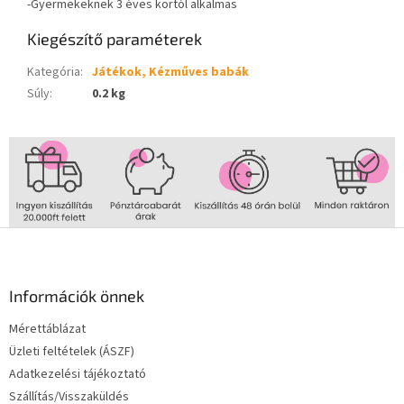
-Gyermekeknek 3 éves kortól alkalmas
Kiegészítő paraméterek
Kategória
:
Játékok, Kézműves babák
Súly
:
0.2 kg
L
á
b
l
Információk önnek
é
Mérettáblázat
c
Üzleti feltételek (ÁSZF)
Adatkezelési tájékoztató
Szállítás/Visszaküldés