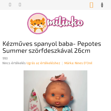
Ugrás
KOSÁR
a
fő
tartalomhoz
Kézműves spanyol baba- Pepotes
Summer szörfdeszkával 26cm
993
A
Nincs értékelés
Ugrás az értékeléshez
Márka:
Nines D'Onil
termék
átlagos
értékelése
5-
ből
0,0
csillag.