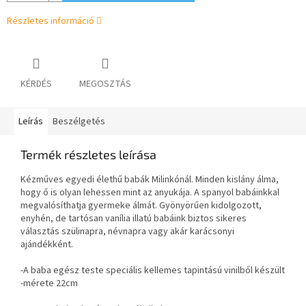
Részletes információ
KÉRDÉS
MEGOSZTÁS
Leírás
Beszélgetés
Termék részletes leírása
Kézműves egyedi élethű babák Milinkónál. Minden kislány álma,
hogy ő is olyan lehessen mint az anyukája. A spanyol babáinkkal
megvalósíthatja gyermeke álmát. Gyönyörűen kidolgozott,
enyhén, de tartósan vanília illatú babáink biztos sikeres
választás szülinapra, névnapra vagy akár karácsonyi
ajándékként.
-A baba egész teste speciális kellemes tapintású vinilből készült
-mérete 22cm