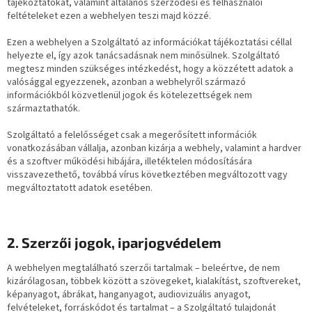
tájékoztatókat, valamint általános szerződési és felhasználói
feltételeket ezen a webhelyen teszi majd közzé.
Ezen a webhelyen a Szolgáltató az információkat tájékoztatási céllal
helyezte el, így azok tanácsadásnak nem minősülnek. Szolgáltató
megtesz minden szükséges intézkedést, hogy a közzétett adatok a
valósággal egyezzenek, azonban a webhelyről származó
információkból közvetlenül jogok és kötelezettségek nem
származtathatók.
Szolgáltató a felelősséget csak a megerősített információk
vonatkozásában vállalja, azonban kizárja a webhely, valamint a hardver
és a szoftver működési hibájára, illetéktelen módosítására
visszavezethető, továbbá vírus következtében megváltozott vagy
megváltoztatott adatok esetében.
2. Szerzői jogok, iparjogvédelem
A webhelyen megtalálható szerzői tartalmak – beleértve, de nem
kizárólagosan, többek között a szövegeket, kialakítást, szoftvereket,
képanyagot, ábrákat, hanganyagot, audiovizuális anyagot,
felvételeket, forráskódot és tartalmat – a Szolgáltató tulajdonát