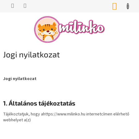
Ugrás
KOSÁR
a
fő
tartalomhoz
Jogi nyilatkozat
Jogi nyilatkozat
1. Általános tájékoztatás
Tájékoztatjuk, hogy a
https://www.milinko.hu
internetcímen elérhető
webhelyet a(z)