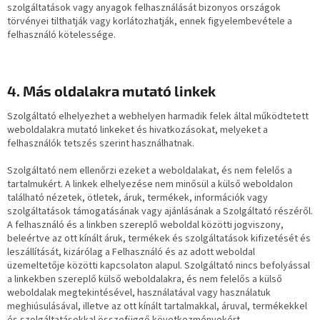
szolgáltatások vagy anyagok felhasználását bizonyos országok
törvényei tilthatják vagy korlátozhatják, ennek figyelembevétele a
felhasználó kötelessége.
4. Más oldalakra mutató linkek
Szolgáltató elhelyezhet a webhelyen harmadik felek által működtetett
weboldalakra mutató linkeket és hivatkozásokat, melyeket a
felhasználók tetszés szerint használhatnak.
Szolgáltató nem ellenőrzi ezeket a weboldalakat, és nem felelős a
tartalmukért. A linkek elhelyezése nem minősül a külső weboldalon
található nézetek, ötletek, áruk, termékek, információk vagy
szolgáltatások támogatásának vagy ajánlásának a Szolgáltató részéről.
A felhasználó és a linkben szereplő weboldal közötti jogviszony,
beleértve az ott kínált áruk, termékek és szolgáltatások kifizetését és
leszállítását, kizárólag a Felhasználó és az adott weboldal
üzemeltetője közötti kapcsolaton alapul. Szolgáltató nincs befolyással
a linkekben szereplő külső weboldalakra, és nem felelős a külső
weboldalak megtekintésével, használatával vagy használatuk
meghiúsulásával, illetve az ott kínált tartalmakkal, áruval, termékekkel