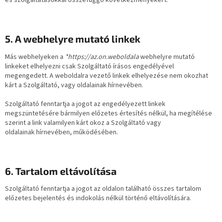
és szolgáltatásokkal összefüggő következményekért.
5. A
webhelyre mutató linkek
Más webhelyeken a
*https://az.on.weboldala
webhelyre mutató
linkeket elhelyezni csak Szolgáltató írásos engedélyével
megengedett. A weboldalra vezető linkek elhelyezése nem okozhat
kárt a Szolgáltató, vagy oldalainak hírnevében.
Szolgáltató fenntartja a jogot az engedélyezett linkek
megszüntetésére bármilyen előzetes értesítés nélkül, ha megítélése
szerint a link valamilyen kárt okoz a Szolgáltató vagy
oldalainak hírnevében, működésében.
6. Tartalom eltávolítása
Szolgáltató fenntartja a jogot az oldalon található összes tartalom
előzetes bejelentés és indokolás nélkül történő eltávolítására.