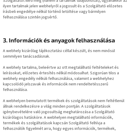
Szolgáltatót illeti meg (hanem a tartalmak tulajdonosát), ugyanakkor az
ilyen tartalmak jelen webhelyről a jogosult és a Szolgáltató előzetes
írásbeli engedélye nélkül történő letöltése vagy bármilyen
felhasználása szintén jogsértő.
3. Információk és anyagok felhasználása
A webhely kizárólag tájékoztatási céllal készült, és nem minősül
semmilyen tanácsadásnak.
A webhely tartalma, beleértve az ott megtalálható feltételeket és
leírásokat, előzetes értesítés nélkül módosulhat. Szigorúan tilos a
webhely engedély nélküli felhasználása, valamint a webhelyhez
kapcsolódó jelszavak és információk nem rendeltetésszerű
felhasználása.
A webhelyen bemutatott termékek és szolgáltatások nem feltétlenül
állnak rendelkezésre a világ minden pontján. A szolgáltatások
igénybevételére való jogosultság meghatározása a Szolgáltató
kizárólagos hatásköre. A webhelyen megtalálható információk,
termékek és szolgáltatások kapcsán Szolgáltató felhívja a
felhasználók figyelmét arra, hogy egyes információk, termékek,