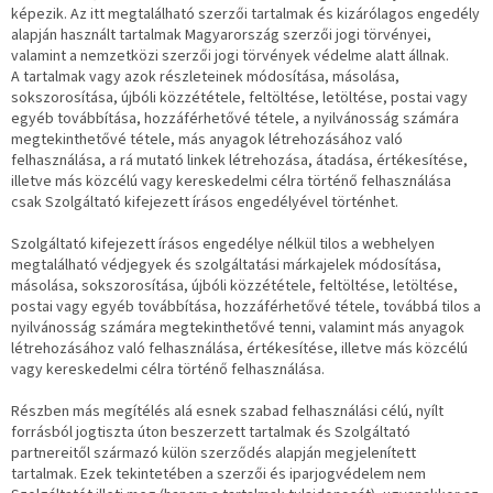
képezik. Az itt megtalálható szerzői tartalmak és kizárólagos engedély
alapján használt tartalmak Magyarország szerzői jogi törvényei,
valamint a nemzetközi szerzői jogi törvények védelme alatt állnak.
A tartalmak vagy azok részleteinek módosítása, másolása,
sokszorosítása, újbóli közzététele, feltöltése, letöltése, postai vagy
egyéb továbbítása, hozzáférhetővé tétele, a nyilvánosság számára
megtekinthetővé tétele, más anyagok létrehozásához való
felhasználása, a rá mutató linkek létrehozása, átadása, értékesítése,
illetve más közcélú vagy kereskedelmi célra történő felhasználása
csak Szolgáltató kifejezett írásos engedélyével történhet.
Szolgáltató kifejezett írásos engedélye nélkül tilos a webhelyen
megtalálható védjegyek és szolgáltatási márkajelek módosítása,
másolása, sokszorosítása, újbóli közzététele, feltöltése, letöltése,
postai vagy egyéb továbbítása, hozzáférhetővé tétele, továbbá tilos a
nyilvánosság számára megtekinthetővé tenni, valamint más anyagok
létrehozásához való felhasználása, értékesítése, illetve más közcélú
vagy kereskedelmi célra történő felhasználása.
Részben más megítélés alá esnek szabad felhasználási célú, nyílt
forrásból jogtiszta úton beszerzett tartalmak és Szolgáltató
partnereitől származó külön szerződés alapján megjelenített
tartalmak. Ezek tekintetében a szerzői és iparjogvédelem nem