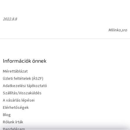
2022.8.8
Milinko,sro
L
á
b
l
Információk önnek
é
Mérettáblázat
c
Üzleti feltételek (ÁSZF)
Adatkezelési tájékoztató
Szállítás/Visszaküldés
A vásárlás lépései
Elérhetőségek
Blog
Rólunk írták
Rendelésem