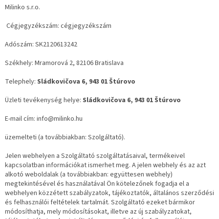
Milinko s.r.o.
Cégjegyzékszám:
cégjegyzékszám
Adószám:
SK2120613242
Székhely:
Mramorová 2, 82106 Bratislava
Telephely:
Sládkovičova 6, 943 01 Štúrovo
Üzleti tevékenység helye:
Sládkovičova 6, 943 01 Štúrovo
E-mail cím:
info@milinko.hu
üzemelteti (a továbbiakban: Szolgáltató).
Jelen webhelyen a Szolgáltató szolgáltatásaival, termékeivel
kapcsolatban információkat ismerhet meg. A jelen webhely és az azt
alkotó weboldalak (a továbbiakban: együttesen webhely)
megtekintésével és használatával Ön kötelezőnek fogadja el a
webhelyen közzétett szabályzatok, tájékoztatók, általános szerződési
és felhasználói feltételek tartalmát. Szolgáltató ezeket bármikor
módosíthatja, mely módosításokat, illetve az új szabályzatokat,