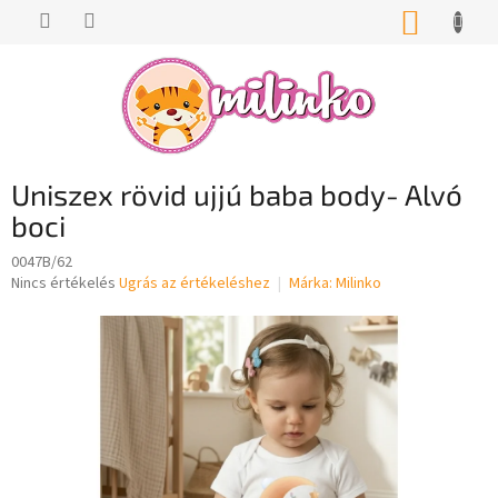
Ugrás
KOSÁR
a
fő
tartalomhoz
Uniszex rövid ujjú baba body- Alvó
boci
0047B/62
A
Nincs értékelés
Ugrás az értékeléshez
Márka:
Milinko
termék
átlagos
értékelése
5-
ből
0,0
csillag.