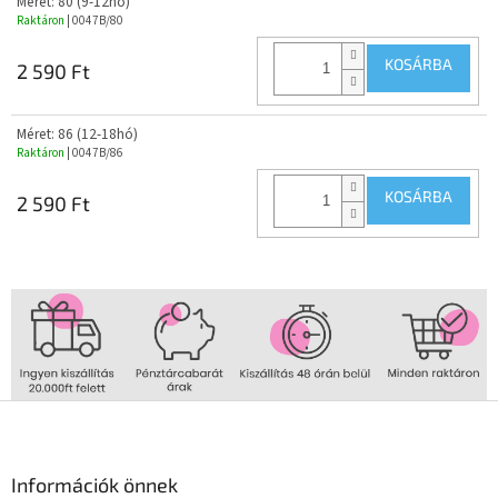
Méret: 80 (9-12hó)
Raktáron
| 0047B/80
KOSÁRBA
2 590 Ft
Méret: 86 (12-18hó)
Raktáron
| 0047B/86
KOSÁRBA
2 590 Ft
L
á
b
l
Információk önnek