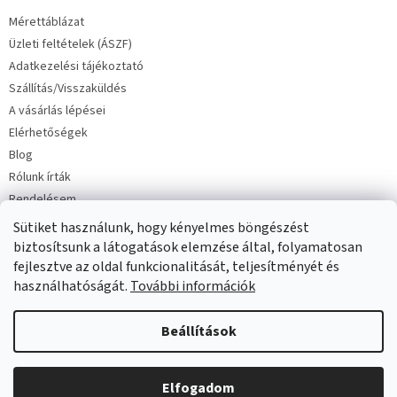
é
Mérettáblázat
c
Üzleti feltételek (ÁSZF)
Adatkezelési tájékoztató
Szállítás/Visszaküldés
A vásárlás lépései
Elérhetőségek
Blog
Rólunk írták
Rendelésem
Sütiket használunk, hogy kényelmes böngészést
biztosítsunk a látogatások elemzése által, folyamatosan
fejlesztve az oldal funkcionalitását, teljesítményét és
használhatóságát.
További információk
Copyright 2026
Milinko baba és gyermekruha
. Minden jog
Beállítások
fenntartva.
Elfogadom