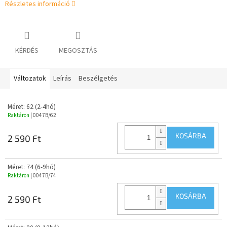
Részletes információ
KÉRDÉS
MEGOSZTÁS
Változatok
Leírás
Beszélgetés
Méret: 62 (2-4hó)
Raktáron
| 0047B/62
KOSÁRBA
2 590 Ft
Méret: 74 (6-9hó)
Raktáron
| 0047B/74
KOSÁRBA
2 590 Ft