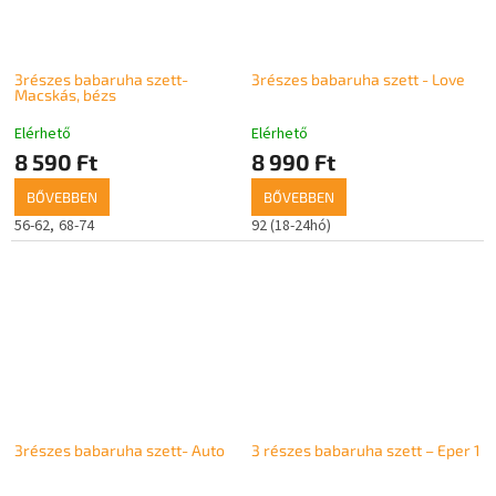
3részes babaruha szett-
3részes babaruha szett - Love
Macskás, bézs
Elérhető
Elérhető
8 590 Ft
8 990 Ft
BŐVEBBEN
BŐVEBBEN
56-62
68-74
92 (18-24hó)
3részes babaruha szett- Auto
3 részes babaruha szett – Eper 1