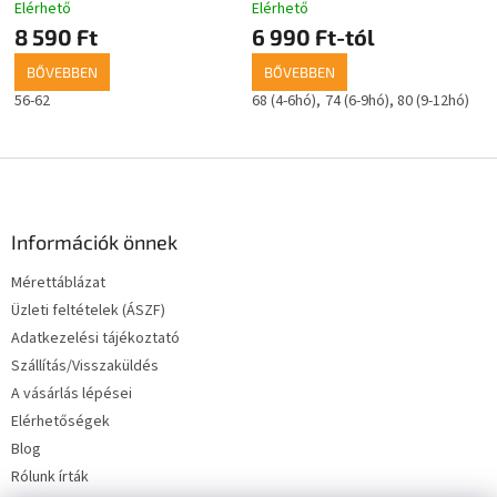
Elérhető
Elérhető
8 590 Ft
6 990 Ft-tól
BŐVEBBEN
BŐVEBBEN
56-62
68 (4-6hó)
74 (6-9hó)
80 (9-12hó)
L
á
b
l
Információk önnek
é
Mérettáblázat
c
Üzleti feltételek (ÁSZF)
Adatkezelési tájékoztató
Szállítás/Visszaküldés
A vásárlás lépései
Elérhetőségek
Blog
Rólunk írták