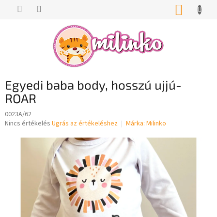
Ugrás
KOSÁR
a
fő
tartalomhoz
Egyedi baba body, hosszú ujjú-
ROAR
0023A/62
A
Nincs értékelés
Ugrás az értékeléshez
Márka:
Milinko
termék
átlagos
értékelése
5-
ből
0,0
csillag.