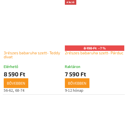
Akció
8 190 Ft
–7 %
3részes babaruha szett- Teddy
2részes babaruha szett- Párduc
divat
Elérhető
Raktáron
8 590 Ft
7 590 Ft
BŐVEBBEN
BŐVEBBEN
56-62
68-74
9-12 hónap