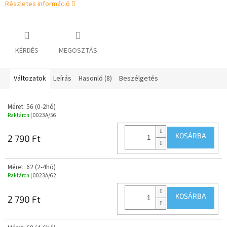
Részletes információ
KÉRDÉS
MEGOSZTÁS
Változatok
Leírás
Hasonló (8)
Beszélgetés
Méret: 56 (0-2hó)
Raktáron
| 0023A/56
KOSÁRBA
2 790 Ft
Méret: 62 (2-4hó)
Raktáron
| 0023A/62
KOSÁRBA
2 790 Ft