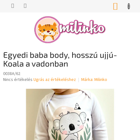
Ugrás
KOSÁR
a
fő
tartalomhoz
Egyedi baba body, hosszú ujjú-
Koala a vadonban
0038A/62
A
Nincs értékelés
Ugrás az értékeléshez
Márka:
Milinko
termék
átlagos
értékelése
5-
ből
0,0
csillag.