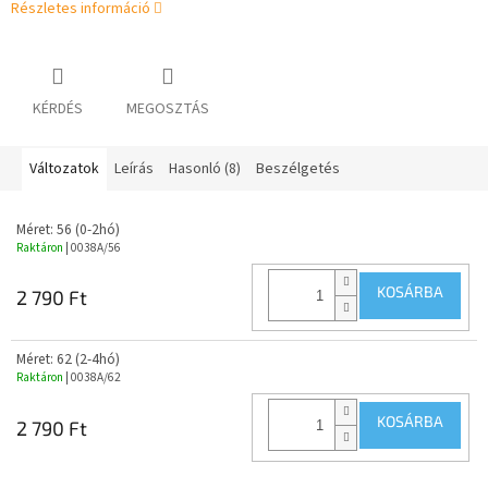
Részletes információ
KÉRDÉS
MEGOSZTÁS
Változatok
Leírás
Hasonló (8)
Beszélgetés
Méret: 56 (0-2hó)
Raktáron
| 0038A/56
KOSÁRBA
2 790 Ft
Méret: 62 (2-4hó)
Raktáron
| 0038A/62
KOSÁRBA
2 790 Ft