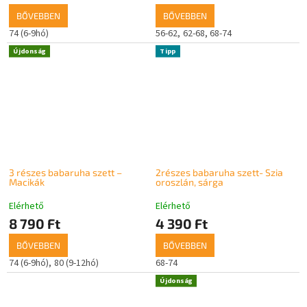
BŐVEBBEN
BŐVEBBEN
74 (6-9hó)
56-62
62-68
68-74
Újdonság
Tipp
3 részes babaruha szett –
2részes babaruha szett- Szia
Macikák
oroszlán, sárga
Elérhető
Elérhető
8 790 Ft
4 390 Ft
BŐVEBBEN
BŐVEBBEN
74 (6-9hó)
80 (9-12hó)
68-74
Újdonság