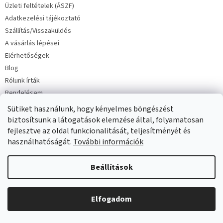
Üzleti feltételek (ÁSZF)
Adatkezelési tájékoztató
Szállítás/Visszaküldés
A vásárlás lépései
Elérhetőségek
Blog
Rólunk írták
Rendelésem
Sütiket használunk, hogy kényelmes böngészést
biztosítsunk a látogatások elemzése által, folyamatosan
fejlesztve az oldal funkcionalitását, teljesítményét és
használhatóságát.
További információk
Copyright 2026
Milinko baba és gyermekruha
. Minden jog
Beállítások
fenntartva.
Elfogadom