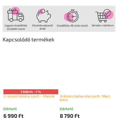
Kapcsolódó termékek
7 590 Ft
–7 %
3 részes kislány szett – Masnik
3részes babaruha szett- Maci,
bézs
Elérhető
Elérhető
6 990 Ft
8 790 Ft