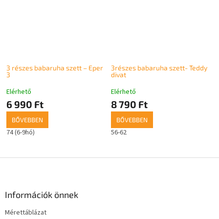
3 részes babaruha szett – Eper
3részes babaruha szett- Teddy
3
divat
Elérhető
Elérhető
6 990 Ft
8 790 Ft
BŐVEBBEN
BŐVEBBEN
74 (6-9hó)
56-62
L
á
b
l
Információk önnek
é
Mérettáblázat
c