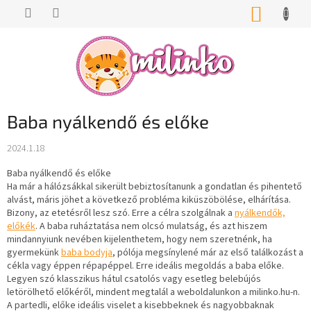
Ugrás
KOSÁR
a
fő
tartalomhoz
Baba nyálkendő és előke
2024.1.18
Baba nyálkendő és előke
Ha már a hálózsákkal sikerült bebiztosítanunk a gondatlan és pihentető
alvást, máris jöhet a következő probléma kiküszöbölése, elhárítása.
Bizony, az etetésről lesz szó. Erre a célra szolgálnak a
nyálkendők,
előkék
. A baba ruháztatása nem olcsó mulatság, és azt hiszem
mindannyiunk nevében kijelenthetem, hogy nem szeretnénk, ha
gyermekünk
baba bodyja
, pólója megsínylené már az első találkozást a
cékla vagy éppen répapéppel. Erre ideális megoldás a baba előke.
Legyen szó klasszikus hátul csatolós vagy esetleg belebújós
letörölhető előkéről, mindent megtalál a weboldalunkon a milinko.hu-n.
A partedli, előke ideális viselet a kisebbeknek és nagyobbaknak