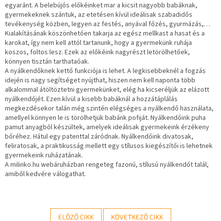
egyaránt. A belebújós előkéinket mar a kicsit nagyobb babáknak,
gyermekeknek szántuk, az etetésen kívül ideálisak szabadidős
tevékenység közben, legyen az festés, anyával főzés, gyurmázás,…
Kialakításának köszönhetően takarja az egész mellkast a hasat és a
karokat, így nem kell attól tartanunk, hogy a gyermekünk ruhája
koszos, foltos lesz. Ezek az előkéink nagyrészt letörölhetőek,
könnyen tisztán tarthataóak.
A nyálkendőknek kettő funkciója is lehet. A legkisebbeknél a fogzás
idején is nagy segítséget nyújthat, hiszen nem kell naponta több
alkalommal átöltöztetni gyermekünket, elég ha kicseréljük az elázott
nyálkendőjét. Ezen kívül a kisebb babáknál a hozzátáplálás
megkezdésekor talán még szintén elégséges a nyálkendő használata,
amellyel könnyen le is törölhetjük babánk pofiját. Nyálkendőink puha
pamut anyagból készültek, amelyek ideálisak gyermekeink érzékeny
bőréhez. Hátul egy patenttal záródnak. Nyálkendőink divatosak,
feliratosak, a praktikusság mellett egy stílusos kiegészítői is lehetnek
gyermekeink ruházatának.
A milinko.hu webáruházban rengeteg fazonú, stílusú nyálkendőt talál,
amiből kedvére válogathat.
ELŐZŐ CIKK
KÖVETKEZŐ CIKK