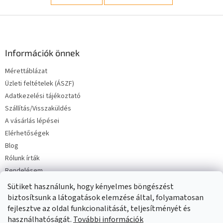
L
á
b
l
Információk önnek
é
Mérettáblázat
c
Üzleti feltételek (ÁSZF)
Adatkezelési tájékoztató
Szállítás/Visszaküldés
A vásárlás lépései
Elérhetőségek
Blog
Rólunk írták
Rendelésem
Sütiket használunk, hogy kényelmes böngészést
biztosítsunk a látogatások elemzése által, folyamatosan
fejlesztve az oldal funkcionalitását, teljesítményét és
használhatóságát.
További információk