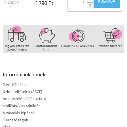
KOSÁRBA
1 790 Ft
2 490 Ft
L
á
b
l
Információk önnek
é
Mérettáblázat
c
Üzleti feltételek (ÁSZF)
Adatkezelési tájékoztató
Szállítás/Visszaküldés
A vásárlás lépései
Elérhetőségek