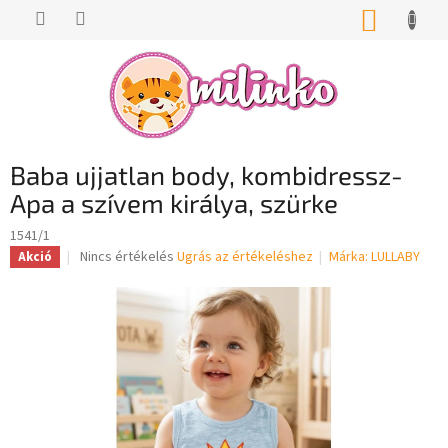
Ugrás
KOSÁR
a
fő
tartalomhoz
Baba ujjatlan body, kombidressz-
Apa a szívem királya, szürke
1541/1
A
Nincs értékelés
Ugrás az értékeléshez
Márka:
LULLABY
Akció
termék
átlagos
értékelése
5-
ből
0,0
csillag.