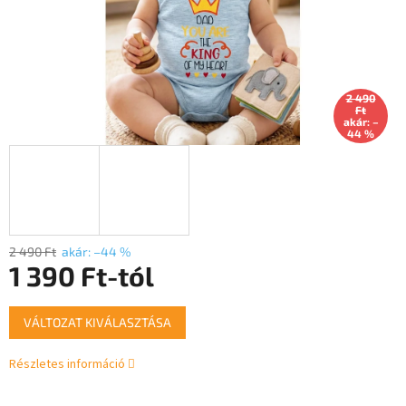
2 490
Ft
akár: –
44 %
2 490 Ft
akár: –44 %
1 390 Ft
-tól
Egységár:
VÁLTOZAT KIVÁLASZTÁSA
Részletes információ