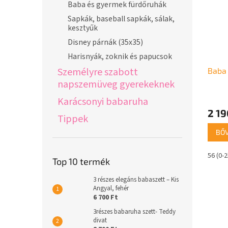
Baba és gyermek fürdőruhák
Sapkák, baseball sapkák, sálak,
kesztyűk
Disney párnák (35x35)
Harisnyák, zoknik és papucsok
Személyre szabott
Baba 
napszemüveg gyerekeknek
A
Karácsonyi babaruha
termé
2 19
Tippek
átlago
értéke
BŐ
5-
ből
56 (0-
5,0
Top 10 termék
csillag.
3 részes elegáns babaszett – Kis
Angyal, fehér
6 700 Ft
3részes babaruha szett- Teddy
divat