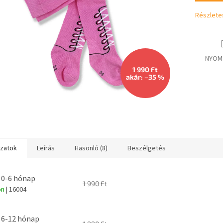
csillag.
Részlete
NYOM
1 990 Ft
akár: –35 %
ozatok
Leírás
Hasonló (8)
Beszélgetés
 0-6 hónap
1 990 Ft
on
| 16004
 6-12 hónap