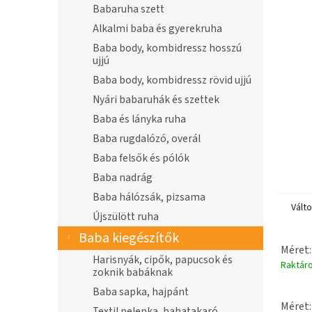
n
Babaruha szett
e
Alkalmi baba és gyerekruha
l
Baba body, kombidressz hosszú
ujjú
Baba body, kombidressz rövid ujjú
Nyári babaruhák és szettek
Baba és lányka ruha
Baba rugdalózó, overál
Baba felsők és pólók
Baba nadrág
Baba hálózsák, pizsama
Vált
Újszülött ruha
Baba kiegészítők
Méret:
Harisnyák, cipők, papucsok és
Raktár
zoknik babáknak
Baba sapka, hajpánt
Méret:
Textil pelenka, babatakaró