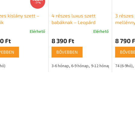
–7 %
zes kislány szett –
4 részes luxus szett
3 részes
ik
babáknak – Leopárd
mellénny
Elérhető
Elérhető
0 Ft
8 390 Ft
8 790 F
VEBBEN
BŐVEBBEN
BŐVEB
9hó)
3-6 hónap
6-9 hónap
9-12 hónap
74 (6-9hó)