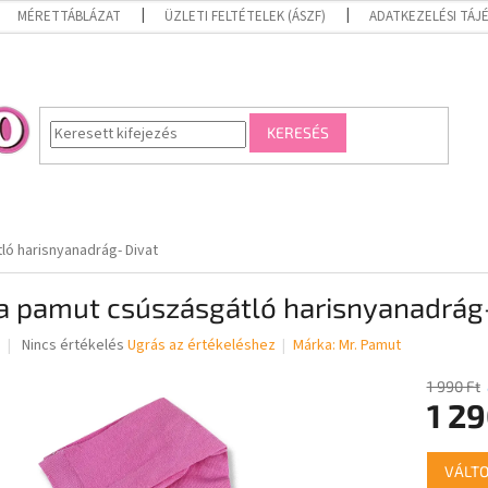
MÉRETTÁBLÁZAT
ÜZLETI FELTÉTELEK (ÁSZF)
ADATKEZELÉSI TÁ
KERESÉS
ó harisnyanadrág- Divat
a pamut csúszásgátló harisnyanadrág-
A
Nincs értékelés
Ugrás az értékeléshez
Márka:
Mr. Pamut
termék
átlagos
1 990 Ft
értékelése
1 29
5-
ből
Egységár
0,0
VÁLTO