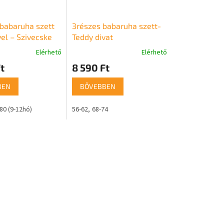
 babaruha szett
3részes babaruha szett-
el – Szivecske
Teddy divat
Elérhető
Elérhető
t
8 590 Ft
BEN
BŐVEBBEN
80 (9-12hó)
56-62
68-74