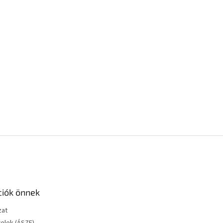
ciók önnek
zat
telek (ÁSZF)