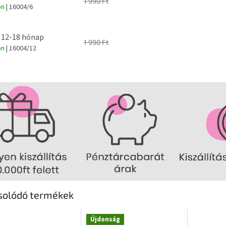
1 990 Ft
on
| 16004/6
 12-18 hónap
1 990 Ft
on
| 16004/12
solódó termékek
Újdonság