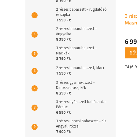
8 790 Ft
2 részes babaszett – rugdalózó
és sapka
3 rés
7 590 Ft
Masn
2 részes babaruha szett –
Angyalka
8 390 Ft
6 99
3 részes babaruha szett –
BŐ
Macikák
8 790 Ft
74 (6-
2 részes babaruha szett, Maci
7 590 Ft
3 részes gyermek szett –
Dinoszaurusz, kék
8 290 Ft
3 részes nyári szett babáknak –
Párduc
6 590 Ft
3 részes ünnepi babaszett – Kis
Angyal, rózsa
7 900 Ft