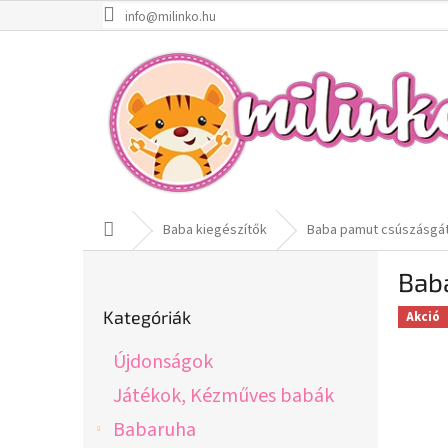
Ugrás
info@milinko.hu
a
fő
tartalomhoz
Kezdőlap
Baba kiegészítők
Baba pamut csúszásgátl
O
Bab
l
Kategóriák
d
Kategóriák
Akció
átugrása
a
l
Újdonságok
s
ó
Játékok, Kézműves babák
p
Babaruha
a