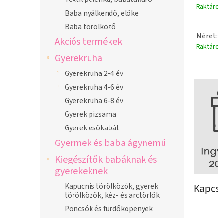
Raktár
Baba nyálkendő, előke
Baba törölköző
Méret:
Akciós termékek
Raktár
Gyerekruha
Gyerekruha 2-4 év
Gyerekruha 4-6 év
Gyerekruha 6-8 év
Gyerek pizsama
Gyerek esőkabát
Gyermek és baba ágynemű
Kiegészítők babáknak és
gyerekeknek
Kapucnis törölközők, gyerek
Kapc
törölközők, kéz- és arctörlők
Poncsók és fürdőköpenyek