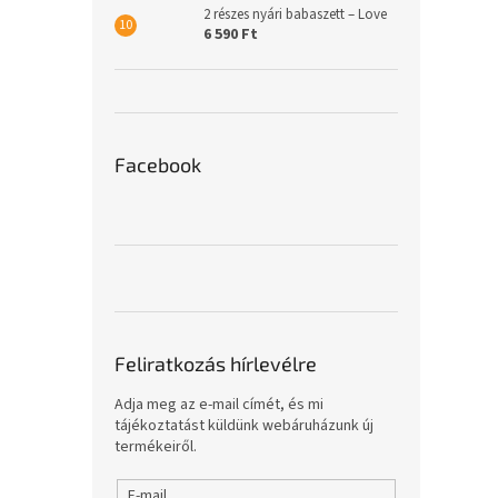
2 részes nyári babaszett – Love
6 590 Ft
Facebook
Feliratkozás hírlevélre
Adja meg az e-mail címét, és mi
tájékoztatást küldünk webáruházunk új
termékeiről.
E-mail