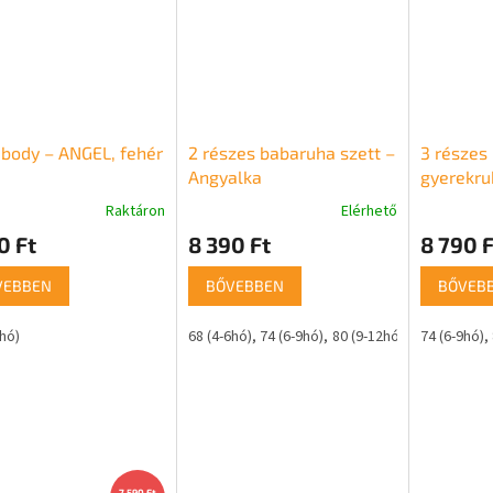
body – ANGEL, fehér
2 részes babaruha szett –
3 részes
Angyalka
gyerekru
mellénny
Raktáron
Elérhető
k
0 Ft
8 390 Ft
8 790 F
s
lése
VEBBEN
BŐVEBBEN
BŐVEB
2hó)
68 (4-6hó)
74 (6-9hó)
80 (9-12hó)
74 (6-9hó)
7 590 Ft