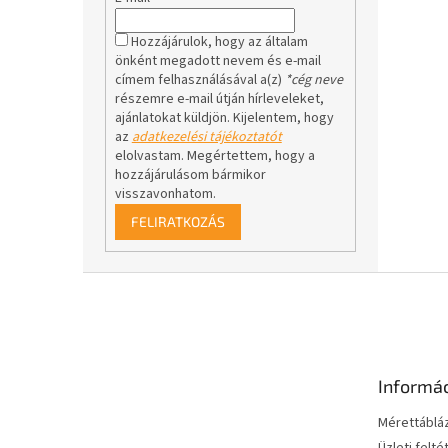
Hozzájárulok, hogy az általam
önként megadott nevem és e-mail
címem felhasználásával a(z)
*cég neve
részemre e-mail útján hírleveleket,
ajánlatokat küldjön. Kijelentem, hogy
az
adatkezelési tájékoztatót
elolvastam. Megértettem, hogy a
hozzájárulásom bármikor
visszavonhatom.
FELIRATKOZÁS
L
á
b
l
é
Informá
c
Mérettáblá
Üzleti felté