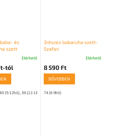
 baba- és
3részes babaruha szett-
ha szett
Szafari
el – Kutyus
Elérhető
Elérhető
t-tól
8 590 Ft
BEN
BŐVEBBEN
80 (9-12hó)
86 (12-18hó)
74 (6-9hó)
4 éves