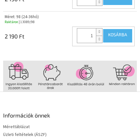
Méret: 98 (24-36hó)
Raktáron
| 13089/98
KOSÁRBA
2 190 Ft
L
á
b
l
Információk önnek
é
Mérettáblázat
c
Üzleti feltételek (ÁSZF)