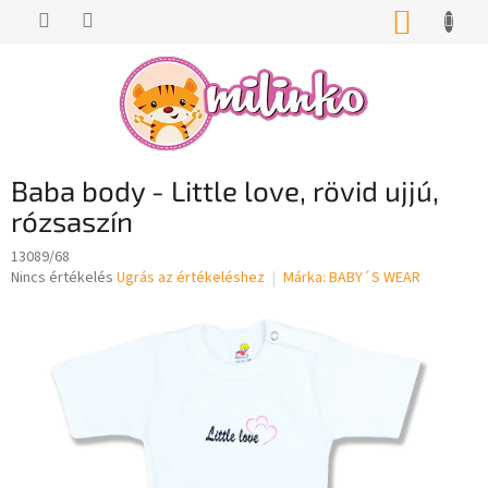
Ugrás
KOSÁR
a
fő
tartalomhoz
Baba body - Little love, rövid ujjú,
rózsaszín
13089/68
A
Nincs értékelés
Ugrás az értékeléshez
Márka:
BABY´S WEAR
termék
átlagos
értékelése
5-
ből
0,0
csillag.