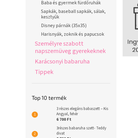
Baba és gyermek fürdőruhák
Sapkák, baseball sapkák, sálak,
kesztyűk
Disney párnák (35x35)
Harisnyák, zoknik és papucsok
Személyre szabott
napszemüveg gyerekeknek
Karácsonyi babaruha
Tippek
Top 10 termék
3 részes elegáns babaszett – Kis
Angyal, fehér
6 700 Ft
3részes babaruha szett- Teddy
divat