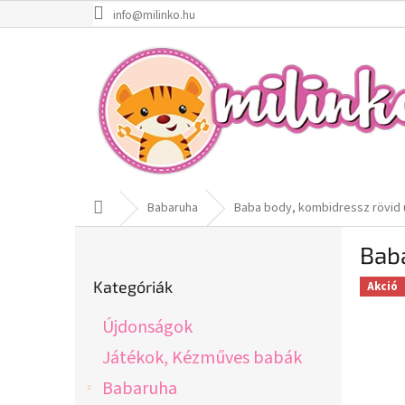
Ugrás
info@milinko.hu
a
fő
tartalomhoz
Kezdőlap
Babaruha
Baba body, kombidressz rövid u
O
Bab
l
Kategóriák
d
Kategóriák
Akció
átugrása
a
l
Újdonságok
s
ó
Játékok, Kézműves babák
p
Babaruha
a