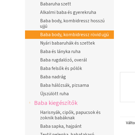
n
Babaruha szett
e
Alkalmi baba és gyerekruha
l
Baba body, kombidressz hosszú
ujjú
Baba body, kombidressz rövid ujjú
Nyári babaruhák és szettek
Baba és lányka ruha
Baba rugdalózó, overál
Baba felsők és pólók
Baba nadrág
Baba hálózsák, pizsama
Újszülött ruha
Baba kiegészítők
Harisnyák, cipők, papucsok és
zoknik babáknak
Vált
Baba sapka, hajpánt
Textil pelenka, babatakaró