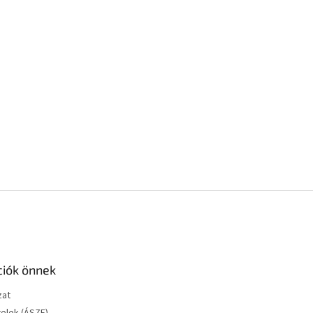
ciók önnek
zat
telek (ÁSZF)