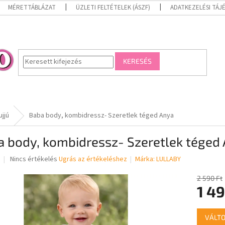
MÉRETTÁBLÁZAT
ÜZLETI FELTÉTELEK (ÁSZF)
ADATKEZELÉSI TÁ
KERESÉS
jjú
Baba body, kombidressz- Szeretlek téged Anya
a body, kombidressz- Szeretlek téged
A
Nincs értékelés
Ugrás az értékeléshez
Márka:
LULLABY
termék
átlagos
2 590 Ft
értékelése
1 49
5-
ből
Egységár
0,0
VÁLTO