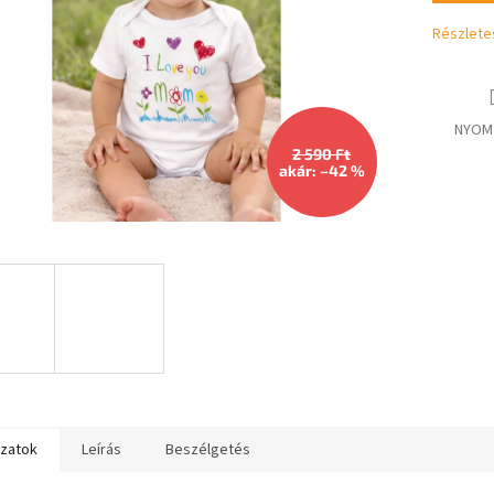
csillag.
Részlete
NYOM
2 590 Ft
akár: –42 %
ozatok
Leírás
Beszélgetés