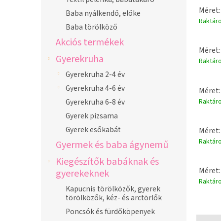
Méret:
Baba nyálkendő, előke
Raktár
Baba törölköző
Akciós termékek
Méret:
Gyerekruha
Raktár
Gyerekruha 2-4 év
Gyerekruha 4-6 év
Méret:
Raktár
Gyerekruha 6-8 év
Gyerek pizsama
Gyerek esőkabát
Méret:
Raktár
Gyermek és baba ágynemű
Kiegészítők babáknak és
Méret:
gyerekeknek
Raktár
Kapucnis törölközők, gyerek
törölközők, kéz- és arctörlők
Poncsók és fürdőköpenyek