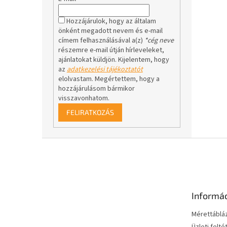
Hozzájárulok, hogy az általam
önként megadott nevem és e-mail
címem felhasználásával a(z)
*cég neve
részemre e-mail útján hírleveleket,
ajánlatokat küldjön. Kijelentem, hogy
az
adatkezelési tájékoztatót
elolvastam. Megértettem, hogy a
hozzájárulásom bármikor
visszavonhatom.
FELIRATKOZÁS
L
á
b
l
é
Informá
c
Mérettáblá
Üzleti felté