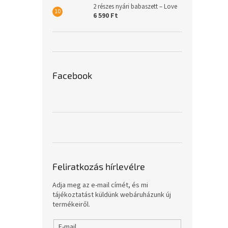
2 részes nyári babaszett – Love
6 590 Ft
Facebook
Feliratkozás hírlevélre
Adja meg az e-mail címét, és mi
tájékoztatást küldünk webáruházunk új
termékeiről.
E-mail