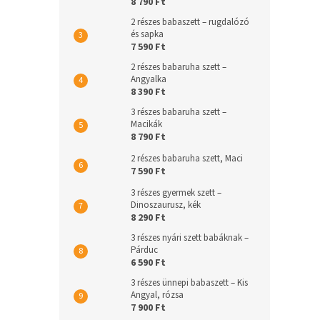
8 790 Ft
2 részes babaszett – rugdalózó
és sapka
7 590 Ft
2 részes babaruha szett –
Angyalka
8 390 Ft
3 részes babaruha szett –
Macikák
8 790 Ft
2 részes babaruha szett, Maci
7 590 Ft
3 részes gyermek szett –
Dinoszaurusz, kék
8 290 Ft
3 részes nyári szett babáknak –
Párduc
6 590 Ft
3 részes ünnepi babaszett – Kis
Angyal, rózsa
7 900 Ft