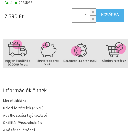
Raktáron
| 0023B/98
KOSÁRBA
2 590 Ft
L
á
b
l
Információk önnek
é
Mérettáblázat
c
Üzleti feltételek (ÁSZF)
Adatkezelési tájékoztató
Szállítás/Visszaküldés
A vásárlás lépései