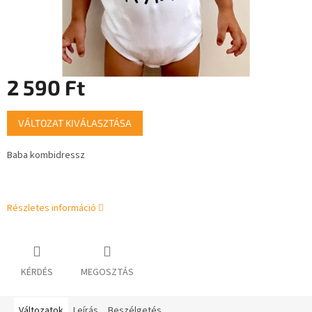
2 590 Ft
Egységár:
VÁLTOZAT KIVÁLASZTÁSA
Baba kombidressz
Részletes információ
KÉRDÉS
MEGOSZTÁS
Változatok
Leírás
Beszélgetés