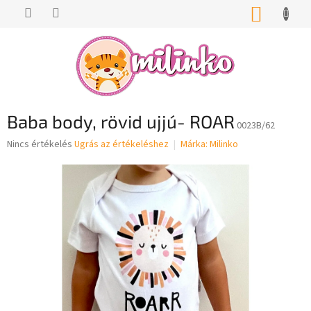
Ugrás
KOSÁR
a
fő
tartalomhoz
Baba body, rövid ujjú- ROAR
0023B/62
A
Nincs értékelés
Ugrás az értékeléshez
Márka:
Milinko
termék
átlagos
értékelése
5-
ből
0,0
csillag.