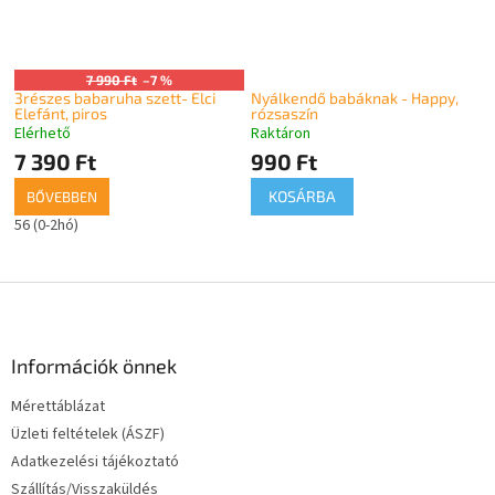
7 990 Ft
–7 %
3részes babaruha szett- Elci
Nyálkendő babáknak - Happy,
Elefánt, piros
rózsaszín
Elérhető
Raktáron
A
A
termék
termék
7 390 Ft
990 Ft
átlagos
átlagos
KOSÁRBA
BŐVEBBEN
értékelése
értékelése
5-
5-
56 (0-2hó)
ből
ből
5,0
5,0
csillag.
csillag.
L
á
b
l
Információk önnek
é
Mérettáblázat
c
Üzleti feltételek (ÁSZF)
Adatkezelési tájékoztató
Szállítás/Visszaküldés