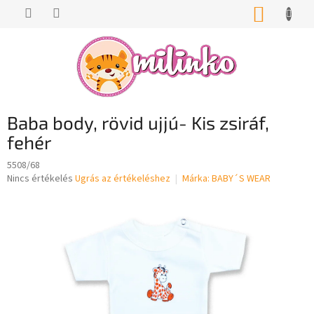
Ugrás
KOSÁR
a
fő
tartalomhoz
Baba body, rövid ujjú- Kis zsiráf,
fehér
5508/68
A
Nincs értékelés
Ugrás az értékeléshez
Márka:
BABY´S WEAR
termék
átlagos
értékelése
5-
ből
0,0
csillag.