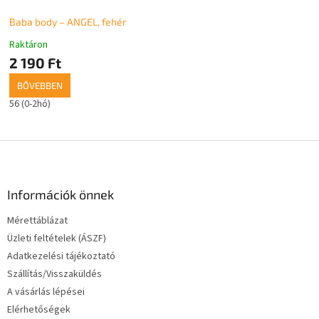
Baba body – ANGEL, fehér
Raktáron
A
termék
2 190 Ft
átlagos
BŐVEBBEN
értékelése
5-
56 (0-2hó)
ből
5,0
csillag.
L
á
b
l
Információk önnek
é
Mérettáblázat
c
Üzleti feltételek (ÁSZF)
Adatkezelési tájékoztató
Szállítás/Visszaküldés
A vásárlás lépései
Elérhetőségek