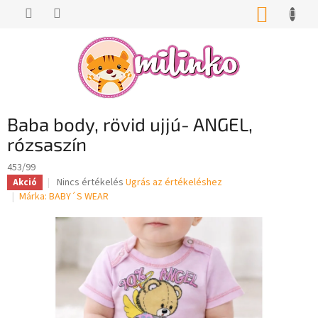
Ugrás
KOSÁR
a
fő
tartalomhoz
Baba body, rövid ujjú- ANGEL,
rózsaszín
453/99
A
Nincs értékelés
Ugrás az értékeléshez
Akció
termék
Márka:
BABY´S WEAR
átlagos
értékelése
5-
ből
0,0
csillag.