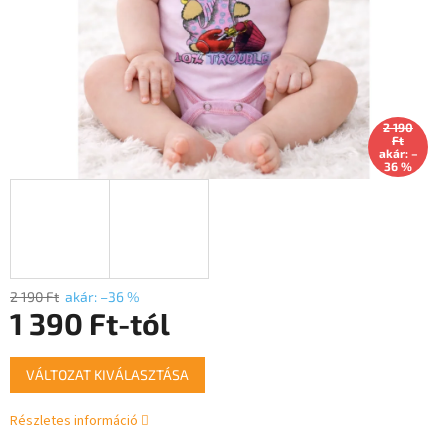
2 190
Ft
akár: –
36 %
2 190 Ft
akár: –36 %
1 390 Ft
-tól
Egységár:
VÁLTOZAT KIVÁLASZTÁSA
Részletes információ