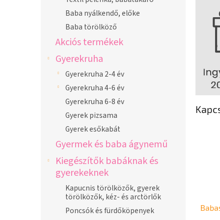
Baba nyálkendő, előke
Baba törölköző
Akciós termékek
Gyerekruha
Gyerekruha 2-4 év
Gyerekruha 4-6 év
Gyerekruha 6-8 év
Kapc
Gyerek pizsama
Gyerek esőkabát
Gyermek és baba ágynemű
Kiegészítők babáknak és
gyerekeknek
Kapucnis törölközők, gyerek
törölközők, kéz- és arctörlők
Babas
Poncsók és fürdőköpenyek