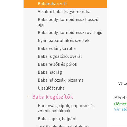
n
Babaruha szett
e
Alkalmi baba és gyerekruha
l
Baba body, kombidressz hosszú
ujjú
Baba body, kombidressz rövid ujjú
Nyári babaruhák és szettek
Baba és lányka ruha
Baba rugdalózó, overál
Baba felsők és pólók
Baba nadrág
Baba hálózsák, pizsama
Vált
Újszülött ruha
Baba kiegészítők
Méret:
Elérhe
Harisnyák, cipők, papucsok és
Várható
zoknik babáknak
Baba sapka, hajpánt
Textil pelenka, babatakaró