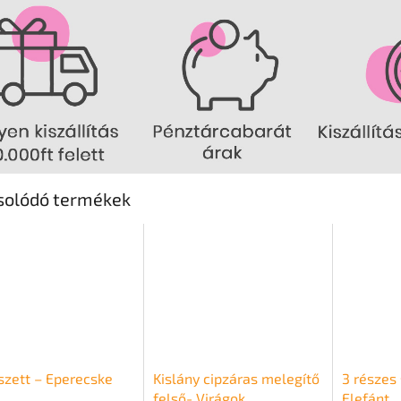
solódó termékek
zett – Eperecske
Kislány cipzáras melegítő
3 részes
felső- Virágok
Elefánt