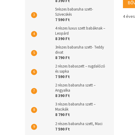
8 390 Ft
BŐ
5részes babaruha szett-
Szivecskés
4 éves
7 590 Ft
4 részes luxus szett babáknak –
Leopárd
8 390 Ft
3részes babaruha szett- Teddy
divat
8 790 Ft
2 részes babaszett – rugdalózó
és sapka
7 590 Ft
2 részes babaruha szett –
Angyalka
8 390 Ft
3 részes babaruha szett –
Macikák
8 790 Ft
2 részes babaruha szett, Maci
7 590 Ft