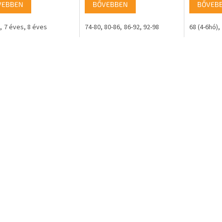
VEBBEN
BŐVEBBEN
BŐVEB
7 éves
8 éves
74-80
80-86
86-92
92-98
68 (4-6hó)