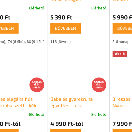
Elérhető
Elérhető
0 Ft
5 390 Ft
5 990 F
VEBBEN
BŐVEBBEN
BŐVEB
6hó)
74 (6-9hó)
80 (9-12hó)
116 (6éves)
3-6 hónap
Akció
9 990 Ft
5 990 Ft
akár:
akár:
–16 %
–16 %
es elegáns fiús
Baba és gyerekruha
3 részes
kruha szett - kék-
együttes- Luca
Nyuszi
Elérhető
Elérhető
0 Ft-tól
4 990 Ft-tól
7 990 F