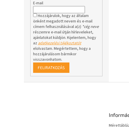
E-mail
Hozzájárulok, hogy az általam
önként megadott nevem és e-mail
címem felhasználásával a(z)
*cég neve
részemre e-mail útján hírleveleket,
ajánlatokat küldjön. Kijelentem, hogy
az
adatkezelési tájékoztatót
elolvastam. Megértettem, hogy a
hozzájárulásom bármikor
visszavonhatom.
FELIRATKOZÁS
L
á
b
l
é
Informá
c
Mérettáblá