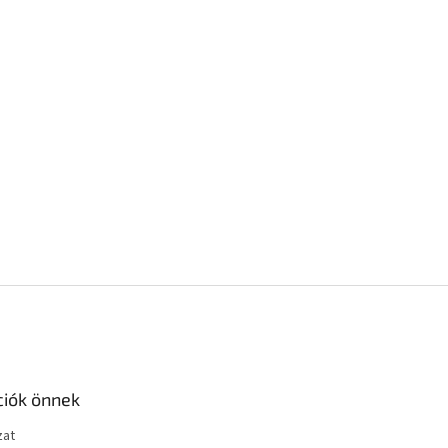
ciók önnek
zat