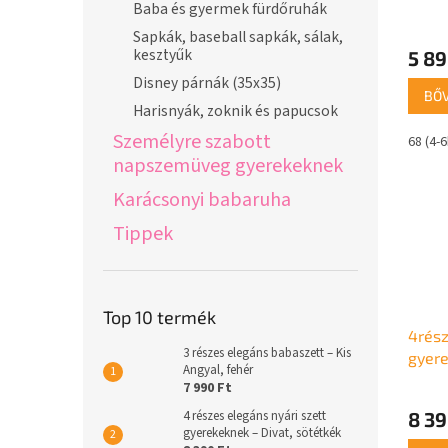
Baba és gyermek fürdőruhák
Sapkák, baseball sapkák, sálak,
kesztyűk
5 89
Disney párnák (35x35)
BŐ
Harisnyák, zoknik és papucsok
Személyre szabott
68 (4-
napszemüveg gyerekeknek
Karácsonyi babaruha
Tippek
Top 10 termék
4rész
3 részes elegáns babaszett – Kis
gyere
Angyal, fehér
bézs
7 990 Ft
8 39
4 részes elegáns nyári szett
gyerekeknek – Divat, sötétkék