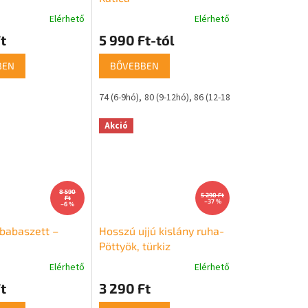
Elérhető
Elérhető
t
5 990 Ft-tól
BEN
BŐVEBBEN
74 (6-9hó)
80 (9-12hó)
86 (12-18hó)
92 (18-24hó)
9
Akció
8 590
5 290 Ft
Ft
–37 %
–6 %
 babaszett –
Hosszú ujjú kislány ruha-
Pöttyök, türkiz
Elérhető
Elérhető
t
3 290 Ft