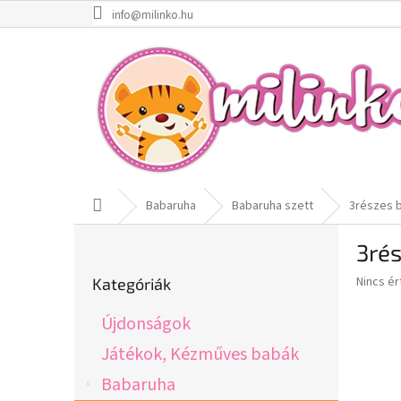
Ugrás
info@milinko.hu
a
fő
tartalomhoz
Kezdőlap
Babaruha
Babaruha szett
3részes b
O
3rés
l
Kategóriák
d
A
Nincs é
Kategóriák
átugrása
a
termék
l
átlagos
Újdonságok
s
értékel
5-
ó
Játékok, Kézműves babák
ből
p
Babaruha
0,0
a
csillag.