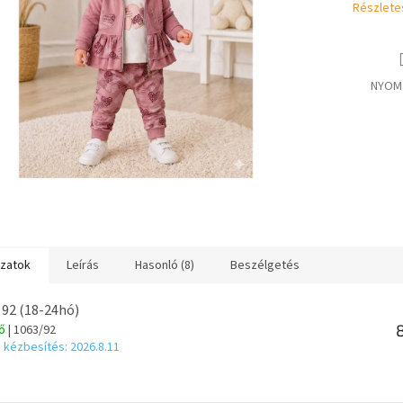
Részlete
NYOM
ozatok
Leírás
Hasonló (8)
Beszélgetés
 92 (18-24hó)
tő
| 1063/92
 kézbesítés:
2026.8.11