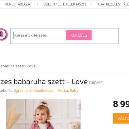
MÉRETTÁBLÁZAT
ÜZLETI FELTÉTELEK (ÁSZF)
ADATKEZELÉSI TÁ
KERESÉS
abaruha szett - Love
zes babaruha szett - Love
1063/92
rtékelés
Ugrás az értékeléshez
Márka:
Baby
8 9
ése
Egységár
VÁLTO