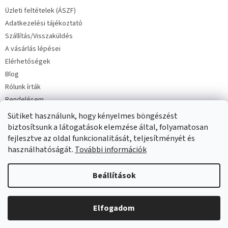
c
Üzleti feltételek (ÁSZF)
Adatkezelési tájékoztató
Szállítás/Visszaküldés
A vásárlás lépései
Elérhetőségek
Blog
Rólunk írták
Rendelésem
Sütiket használunk, hogy kényelmes böngészést
biztosítsunk a látogatások elemzése által, folyamatosan
fejlesztve az oldal funkcionalitását, teljesítményét és
használhatóságát.
További információk
Copyright 2026
Milinko baba és gyermekruha
. Minden jog
Beállítások
fenntartva.
Elfogadom