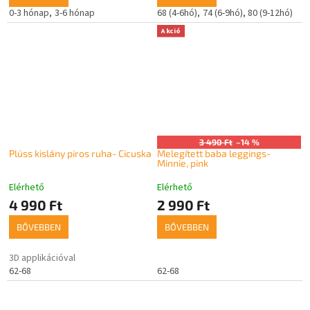
0-3 hónap
3-6 hónap
68 (4-6hó)
74 (6-9hó)
80 (9-12hó)
Akció
3 490 Ft
–14 %
Plüss kislány piros ruha- Cicuska
Melegített baba leggings-
Minnie, pink
Elérhető
Elérhető
4 990 Ft
2 990 Ft
BŐVEBBEN
BŐVEBBEN
3D applikációval
62-68
62-68