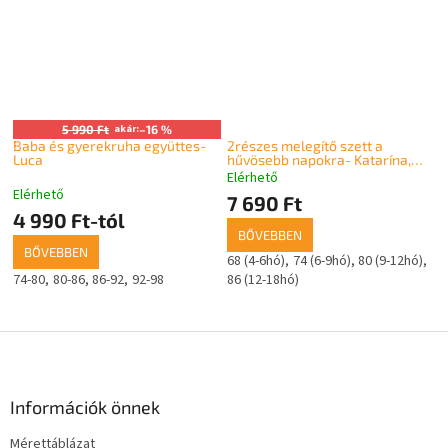
5 990 Ft
akár:
–16 %
Baba és gyerekruha együttes-
2részes melegítő szett a
Luca
hűvösebb napokra- Katarína,
lilás-rózsaszín
Elérhető
A
Elérhető
termék
7 690 Ft
4 990 Ft-tól
átlagos
BŐVEBBEN
értékelése
BŐVEBBEN
5-
68 (4-6hó)
74 (6-9hó)
80 (9-12hó)
ből
74-80
80-86
86-92
92-98
86 (12-18hó)
5,0
csillag.
L
á
b
l
Információk önnek
é
Mérettáblázat