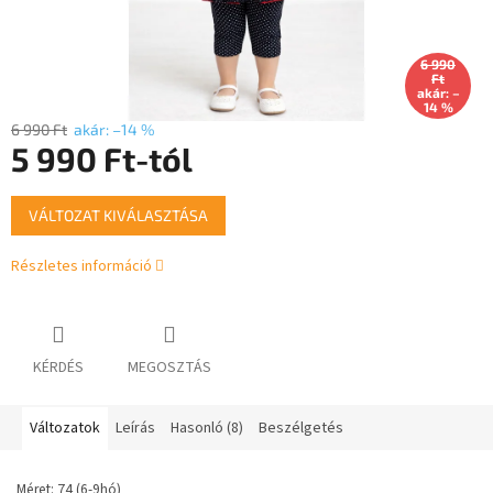
6 990
Ft
akár: –
14 %
6 990 Ft
akár: –14 %
5 990 Ft
-tól
Egységár:
VÁLTOZAT KIVÁLASZTÁSA
Részletes információ
KÉRDÉS
MEGOSZTÁS
Változatok
Leírás
Hasonló (8)
Beszélgetés
Méret: 74 (6-9hó)