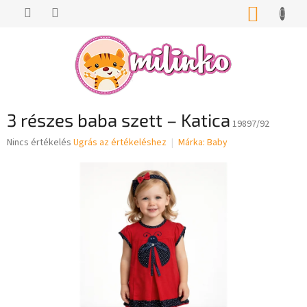
Ugrás
KOSÁR
a
fő
tartalomhoz
3 részes baba szett – Katica
19897/92
A
Nincs értékelés
Ugrás az értékeléshez
Márka:
Baby
termék
átlagos
értékelése
5-
ből
0,0
csillag.