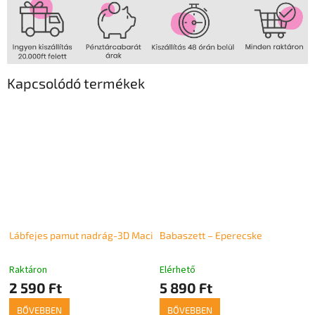
Kapcsolódó termékek
Lábfejes pamut nadrág-3D Maci
Babaszett – Eperecske
Raktáron
Elérhető
2 590 Ft
5 890 Ft
BŐVEBBEN
BŐVEBBEN